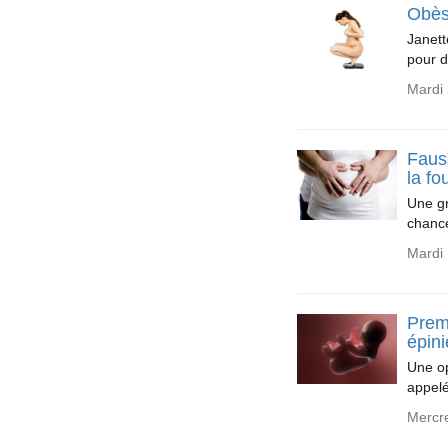
Obès
Janett
pour d
Mardi 
Fauss
la fo
Une gr
chance
Mardi
Prem
épini
Une op
appelé
Mercr