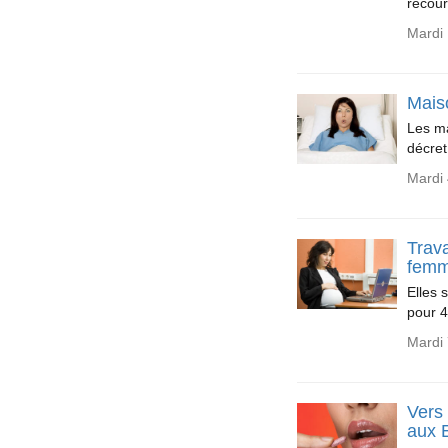
recour
Mardi
Maiso
Les ma
décret
Mardi 
Trava
femm
Elles 
pour 
Mardi 
Vers
aux 