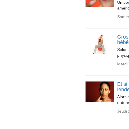
Un com
améri
Samedi
Gross
bébé
Selon 
physiq
Mardi 
Et si
lend
Alors 
ordonn
Jeudi 