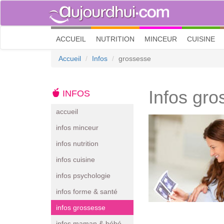
(current)
ACCUEIL
NUTRITION
MINCEUR
CUISINE
Accueil
Infos
grossesse
Infos gr
INFOS
accueil
infos minceur
infos nutrition
infos cuisine
infos psychologie
infos forme & santé
infos grossesse
infos maman & bébé