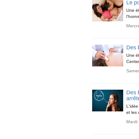
Le po
Une ét
l'homm
Mercr
Des b
Une é
Center
Samedi
Des 
arrêt
L'idée
et les
Mardi 