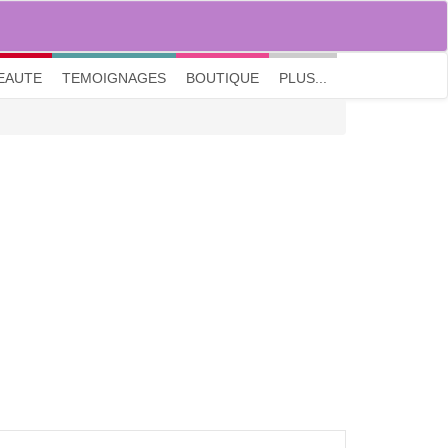
M'inscrire
|
Me connecter
|
? Visite guidée
EAUTE
TEMOIGNAGES
BOUTIQUE
PLUS...