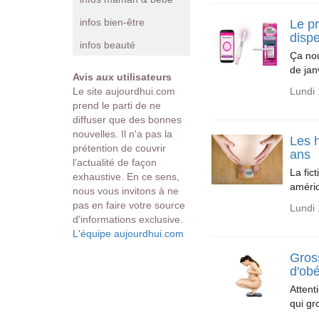
infos bien-être
Le p
disp
infos beauté
Ça no
de jan
Avis aux utilisateurs
Le site aujourdhui.com
Lundi 
prend le parti de ne
diffuser que des bonnes
nouvelles. Il n'a pas la
Les h
prétention de couvrir
ans
l'actualité de façon
La fic
exhaustive. En ce sens,
améric
nous vous invitons à ne
pas en faire votre source
Lundi
d'informations exclusive.
L'équipe aujourdhui.com
Gros
d'obé
Attent
qui gr