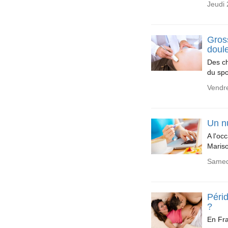
Jeudi 
Gross
doul
Des ch
du spo
Vendre
Un n
A l'oc
Mariso
Samed
Périd
?
En Fra