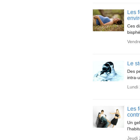
Les 
envi
Ces di
bisphé
Vendr
Le st
Des pé
intra-
Lundi 
Les f
cont
Un gel
l'habi
Jeudi