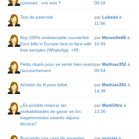
cousines : vos avis ?
00:18
Test de paternité
par
Lukeda
à
11:56
Buy 100% undetectable counterfeit
par
Merveille68
à
Euro bills in Europe face to face with
10:49
free samples (WhatsApp: +49
Petits rituels pour se sentir bien avant
par
Mathias352
à
l’accouchement
00:54
Acheter du lit pour bébé
par
Mathias352
à
14:38
¿Es posible mejorar las
par
MarkUltra
à
probabilidades de ganar en los
13:36
tragamonedas usando alguna
técnica?
Buscando una casa de apuestas
par
quizzer
à