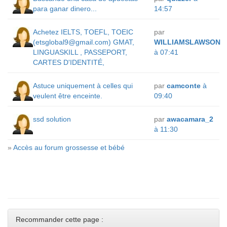
para ganar dinero...
14:57
Achetez IELTS, TOEFL, TOEIC
par
(
etsglobal9@gmail.com
) GMAT,
WILLIAMSLAWSON
LINGUASKILL , PASSEPORT,
à 07:41
CARTES D'IDENTITÉ,
Astuce uniquement à celles qui
par
camconte
à
veulent être enceinte.
09:40
ssd solution
par
awacamara_2
à 11:30
»
Accès au forum grossesse et bébé
Recommander cette page :