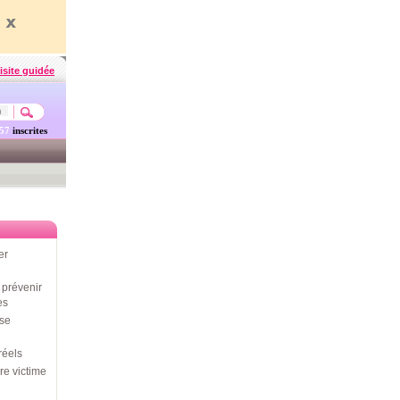
isite guidée
457
inscrites
er
prévenir
es
use
réels
re victime