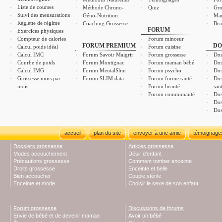
Liste de courses
Méthode Chrono-
Quiz
Gro
Suivi des mensurations
Géno-Nutrition
Ma
Réglette de régime
Coaching Grossesse
Bea
FORUM
Exercices physiques
Compteur de calories
Forum minceur
FORUM PREMIUM
DO
Calcul poids idéal
Forum cuisine
Calcul IMC
Forum Savoir Maigrir
Forum grossesse
Dos
Courbe de poids
Forum Montignac
Forum maman bébé
Dos
Calcul IMG
Forum MentalSlim
Forum psycho
Dos
Grossesse mois par
Forum SLIM data
Forum forme santé
Dos
mois
Forum beauté
san
Forum communauté
Dos
Dos
Dos
accueil
plan du site
envoyer à une amie
témoignage
Dossiers grossesse
Articles grossesse
Modes accouchement
Désir d'enfant
Précautions grossesse
Comment tomber enceinte
Droits grossesse
Enceinte et belle
Bien accoucher
Couple stérile
Enceinte et mode
Choisir le sexe de son enfant
Forum grossesse
Discussions de forums
Envie de bébé et de devenir maman
Avoir un bébé