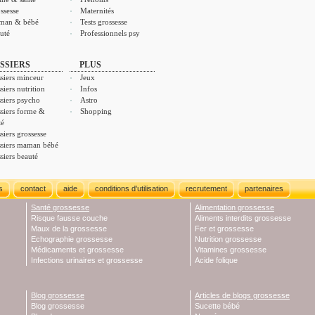
ssesse
Maternités
man & bébé
Tests grossesse
uté
Professionnels psy
SSIERS
PLUS
siers minceur
Jeux
siers nutrition
Infos
siers psycho
Astro
siers forme &
Shopping
té
siers grossesse
siers maman bébé
siers beauté
s
contact
aide
conditions d'utilisation
recrutement
partenaires
Santé grossesse
Alimentation grossesse
Risque fausse couche
Aliments interdits grossesse
Maux de la grossesse
Fer et grossesse
Echographie grossesse
Nutrition grossesse
Médicaments et grossesse
Vitamines grossesse
Infections urinaires et grossesse
Acide folique
Blog grossesse
Articles de blogs grossesse
Blog grossesse
Sucette bébé