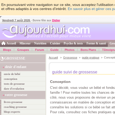
En poursuivant votre navigation sur ce site, vous acceptez l'utilisati
et offres adaptés à vos centres d'intérêt.
En savoir plus et gérer ces 
Vendredi 7 août 2026
- Bonne fête aux
Didier
Accueil
Minceur
Nutrition
Cuisine
Psycho & tests
Forme & santé
Gro
Blogs
Groupes
Forum
Guide
Photos
Bons Plans
Témoign
Accueil
>
Grossesse
>
guide pratique
> Concepti
GROSSESSE
désir d'enfant
guide suivi de grossesse
envie de bébé
conception
Conception
tests de grossesse
C'est décidé, vous voulez un bébé et fonde
date d'ovulation
famille ! Pour mettre toutes les chances de
votre grossesse
côté, nous vous proposons de réviser un p
livres grossesse
connaissances en matière de conception et
coaching grossesse
connaître les solutions si ce bébé se fait at
blogs experts
Pour cela, consultez ces fiches pratiques qu