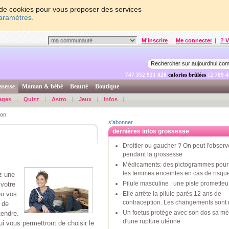
on de cookies pour vous proposer des services
paramètres.
M'inscrire
|
Me connecter
|
? V
747 352 922 470
calories brûlées
| 2 709 
ssesse
Maman & bébé
Beauté
Boutique
ages
Quizz
Astro
Jeux
Infos
on
s'abonner
dernières infos grossesse
Droitier ou gaucher ? On peut l'observ
pendant la grossesse
Médicaments: des pictogrammes pour 
les femmes enceintes en cas de risqu
z une
Pilule masculine : une piste promette
 votre
eu vos
Elle arrête la pilule parès 12 ans de
contraception. Les changements sont 
 de
Un foetus protège avec son dos sa mè
tendre.
d'une rupture utérine
i vous permettront de choisir le