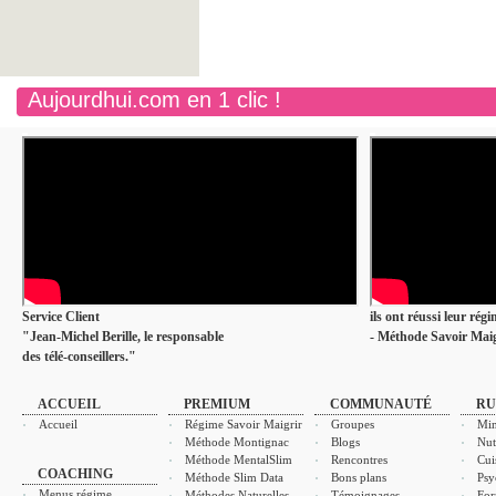
Aujourdhui.com en 1 clic !
Service Client
ils ont réussi leur rég
"Jean-Michel Berille, le responsable
- Méthode Savoir Maig
des télé-conseillers."
ACCUEIL
PREMIUM
COMMUNAUTÉ
RU
Accueil
Régime Savoir Maigrir
Groupes
Min
Méthode Montignac
Blogs
Nut
Méthode MentalSlim
Rencontres
Cui
COACHING
Méthode Slim Data
Bons plans
Psy
Menus régime
Méthodes Naturelles
Témoignages
For