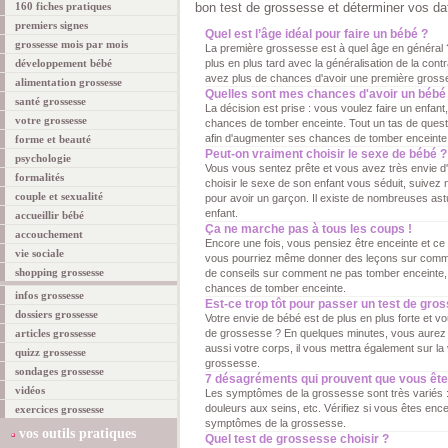
160 fiches pratiques
bon test de grossesse et déterminer vos dat
premiers signes
Quel est l’âge idéal pour faire un bébé ?
grossesse mois par mois
La première grossesse est à quel âge en général
développement bébé
plus en plus tard avec la généralisation de la cont
avez plus de chances d'avoir une première gross
alimentation grossesse
Quelles sont mes chances d'avoir un bébé
santé grossesse
La décision est prise : vous voulez faire un enfant
votre grossesse
chances de tomber enceinte. Tout un tas de questio
afin d'augmenter ses chances de tomber enceinte,
forme et beauté
Peut-on vraiment choisir le sexe de bébé ?
psychologie
Vous vous sentez prête et vous avez très envie d'a
formalités
choisir le sexe de son enfant vous séduit, suivez n
couple et sexualité
pour avoir un garçon. Il existe de nombreuses ast
enfant.
accueillir bébé
Ça ne marche pas à tous les coups !
accouchement
Encore une fois, vous pensiez être enceinte et ce 
vie sociale
vous pourriez même donner des leçons sur comme
shopping grossesse
de conseils sur comment ne pas tomber enceinte, 
chances de tomber enceinte.
infos grossesse
Est-ce trop tôt pour passer un test de gro
dossiers grossesse
Votre envie de bébé est de plus en plus forte et 
articles grossesse
de grossesse ? En quelques minutes, vous aurez 
aussi votre corps, il vous mettra également sur la 
quizz grossesse
grossesse.
sondages grossesse
7 désagréments qui prouvent que vous ête
vidéos
Les symptômes de la grossesse sont très variés 
douleurs aux seins, etc. Vérifiez si vous êtes encei
exercices grossesse
symptômes de la grossesse.
vos outils pratiques
Quel test de grossesse choisir ?