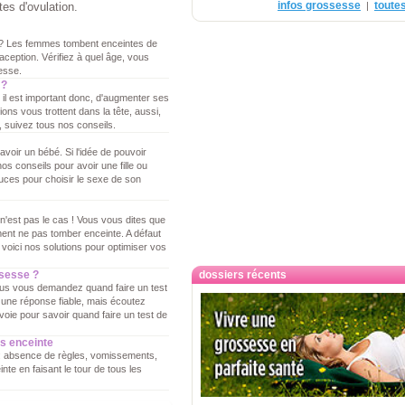
infos grossesse
toutes
es d'ovulation.
|
 ? Les femmes tombent enceintes de
raception. Vérifiez à quel âge, vous
esse.
 ?
, il est important donc, d'augmenter ses
ns vous trottent dans la tête, aussi,
 suivez tous nos conseils.
voir un bébé. Si l'idée de pouvoir
os conseils pour avoir une fille ou
uces pour choisir le sexe de son
n'est pas le cas ! Vous vous dites que
nt ne pas tomber enceinte. A défaut
voici nos solutions pour optimiser vos
ssesse ?
dossiers récents
vous vous demandez quand faire un test
une réponse fiable, mais écoutez
voie pour savoir quand faire un test de
s enceinte
: absence de règles, vomissements,
nte en faisant le tour de tous les