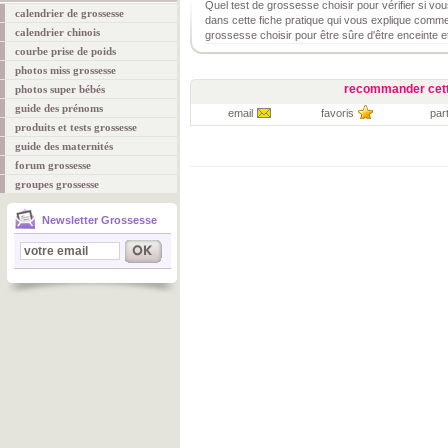
Quel test de grossesse choisir pour vérifier si vo
calendrier de grossesse
dans cette fiche pratique qui vous explique commen
calendrier chinois
grossesse choisir pour être sûre d'être enceinte 
courbe prise de poids
photos miss grossesse
recommander cett
photos super bébés
guide des prénoms
email
favoris
par
produits et tests grossesse
guide des maternités
forum grossesse
groupes grossesse
Newsletter Grossesse