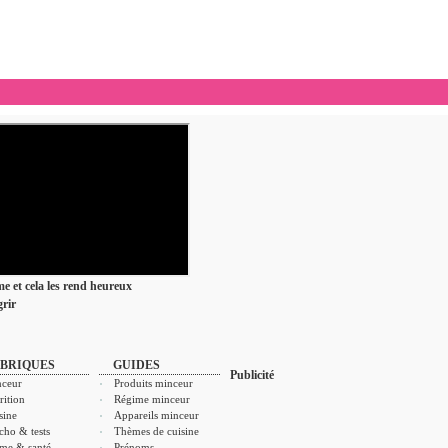
ime et cela les rend heureux
rir
BRIQUES
GUIDES
Publicité
ceur
Produits minceur
rition
Régime minceur
sine
Appareils minceur
cho & tests
Thèmes de cuisine
me & santé
Prénoms