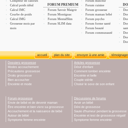
Compteur de calories
Forum minceur
FORUM PREMIUM
DO
Calcul poids idéal
Forum cuisine
Calcul IMC
Forum Savoir Maigrir
Forum grossesse
Dos
Courbe de poids
Forum Montignac
Forum maman bébé
Dos
Calcul IMG
Forum MentalSlim
Forum psycho
Dos
Grossesse mois par
Forum SLIM data
Forum forme santé
Dos
mois
Forum beauté
san
Forum communauté
Dos
Dos
Dos
accueil
plan du site
envoyer à une amie
témoignage
Dossiers grossesse
Articles grossesse
Modes accouchement
Désir d'enfant
Précautions grossesse
Comment tomber enceinte
Droits grossesse
Enceinte et belle
Bien accoucher
Couple stérile
Enceinte et mode
Choisir le sexe de son enfant
Forum grossesse
Discussions de forums
Envie de bébé et de devenir maman
Avoir un bébé
Être enceinte et bien vivre sa grossesse
Déni de grossesse
Accouchement et la naissance de bébé
Saute d'humeur pendant la grossesse
Autour de bébé
Enceinte et test de grossesse négatif
Symptome femme enceinte
Symptome femme enceinte