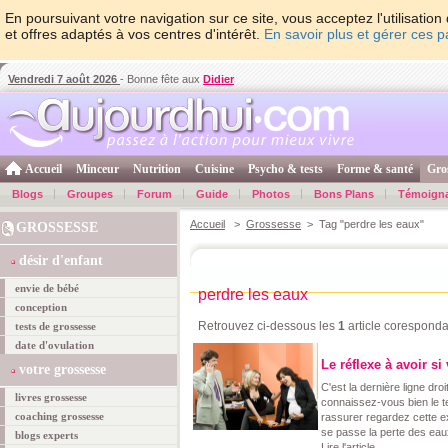
En poursuivant votre navigation sur ce site, vous acceptez l'utilisati
et offres adaptés à vos centres d'intérêt.
En savoir plus et gérer ces 
Vendredi 7 août 2026
- Bonne fête aux
Didier
Accueil
Minceur
Nutrition
Cuisine
Psycho & tests
Forme & santé
Gro
Blogs
Groupes
Forum
Guide
Photos
Bons Plans
Témoign
Accueil
>
Grossesse
> Tag "perdre les eaux"
GROSSESSE
désir d'enfant
envie de bébé
perdre les eaux
conception
Retrouvez ci-dessous les
1
article coresponda
tests de grossesse
date d'ovulation
Le réflexe à avoir s
votre grossesse
C'est la dernière ligne dr
livres grossesse
connaissez-vous bien le t
coaching grossesse
rassurer regardez cette e
se passe la perte des eau
blogs experts
Lire l'article