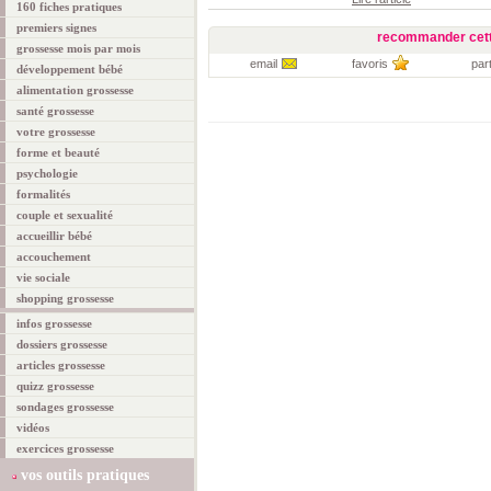
160 fiches pratiques
premiers signes
recommander cett
grossesse mois par mois
email
favoris
par
développement bébé
alimentation grossesse
santé grossesse
votre grossesse
forme et beauté
psychologie
formalités
couple et sexualité
accueillir bébé
accouchement
vie sociale
shopping grossesse
infos grossesse
dossiers grossesse
articles grossesse
quizz grossesse
sondages grossesse
vidéos
exercices grossesse
vos outils pratiques