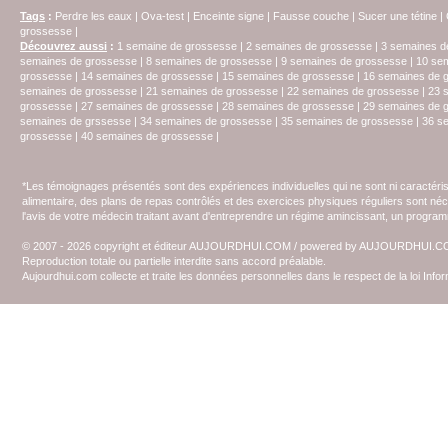
Tags
:
Perdre les eaux
|
Ova-test
|
Enceinte signe
|
Fausse couche
|
Sucer une tétine
|
grossesse
|
Découvrez aussi
:
1 semaine de grossesse
|
2 semaines de grossesse
|
3 semaines d
semaines de grossesse
|
8 semaines de grossesse
|
9 semaines de grossesse
|
10 se
grossesse
|
14 semaines de grossesse
|
15 semaines de grossesse
|
16 semaines de 
semaines de grossesse
|
21 semaines de grossesse
|
22 semaines de grossesse
|
23 
grossesse
|
27 semaines de grossesse
|
28 semaines de grossesse
|
29 semaines de 
semaines de grssesse
|
34 semaines de grossesse
|
35 semaines de grossesse
|
36 s
grossesse
|
40 semaines de grossesse
|
*Les témoignages présentés sont des expériences individuelles qui ne sont ni caractéri
alimentaire, des plans de repas contrôlés et des exercices physiques réguliers sont n
l'avis de votre médecin traitant avant d'entreprendre un régime amincissant, un programm
© 2007 - 2026 copyright et éditeur AUJOURDHUI.COM / powered by AUJOURDHUI.
Reproduction totale ou partielle interdite sans accord préalable.
Aujourdhui.com collecte et traite les données personnelles dans le respect de la loi Inf