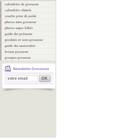
calendrier de grossesse
calendrier chinois
courbe prise de poids
photos miss grossesse
photos super bébés
guide des prénoms
produits et tests grossesse
guide des maternités
forum grossesse
groupes grossesse
Newsletter Grossesse