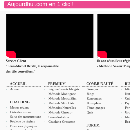
Aujourdhui.com en 1 clic !
Service Client
ils ont réussi leur rég
"Jean-Michel Berille, le responsable
- Méthode Savoir Maig
des télé-conseillers."
ACCUEIL
PREMIUM
COMMUNAUTÉ
RU
Accueil
Régime Savoir Maigrir
Groupes
Min
Méthode Montignac
Blogs
Nut
Méthode MentalSlim
Rencontres
Cui
COACHING
Méthode Slim Data
Bons plans
Psy
Menus régime
Méthodes Naturelles
Témoignages
For
Liste de courses
Méthode Chrono-
Quiz
Gro
Suivi des mensurations
Géno-Nutrition
Ma
Réglette de régime
Coaching Grossesse
Bea
FORUM
Exercices physiques