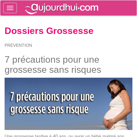
Toggle
navigation
Tog
Dossiers Grossesse
sea
PREVENTION
7 précautions pour une
grossesse sans risques
Une grossesse tardive à 40 ans, ou avoir un bébé malgré son