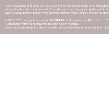
*Les témoignages présentés sont des expériences individuelles qui ne sont ni caractéri
alimentaire, des plans de repas contrôlés et des exercices physiques réguliers sont n
l'avis de votre médecin traitant avant d'entreprendre un régime amincissant, un programm
© 2007 - 2026 copyright et éditeur AUJOURDHUI.COM / powered by AUJOURDHUI.
Reproduction totale ou partielle interdite sans accord préalable.
Aujourdhui.com collecte et traite les données personnelles dans le respect de la loi Inf