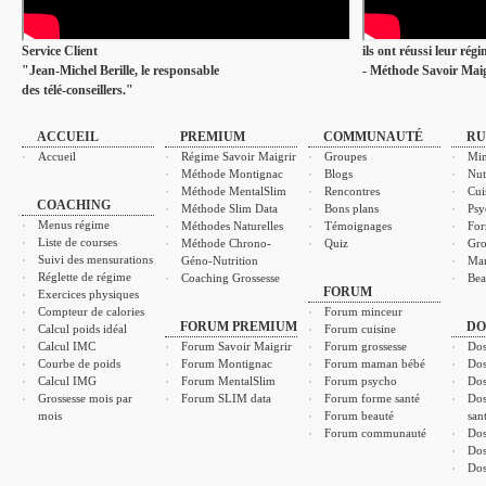
Service Client
ils ont réussi leur rég
"Jean-Michel Berille, le responsable
- Méthode Savoir Maig
des télé-conseillers."
ACCUEIL
PREMIUM
COMMUNAUTÉ
RU
Accueil
Régime Savoir Maigrir
Groupes
Min
Méthode Montignac
Blogs
Nut
Méthode MentalSlim
Rencontres
Cui
COACHING
Méthode Slim Data
Bons plans
Psy
Menus régime
Méthodes Naturelles
Témoignages
For
Liste de courses
Méthode Chrono-
Quiz
Gro
Suivi des mensurations
Géno-Nutrition
Ma
Réglette de régime
Coaching Grossesse
Bea
FORUM
Exercices physiques
Compteur de calories
Forum minceur
FORUM PREMIUM
DO
Calcul poids idéal
Forum cuisine
Calcul IMC
Forum Savoir Maigrir
Forum grossesse
Dos
Courbe de poids
Forum Montignac
Forum maman bébé
Dos
Calcul IMG
Forum MentalSlim
Forum psycho
Dos
Grossesse mois par
Forum SLIM data
Forum forme santé
Dos
mois
Forum beauté
san
Forum communauté
Dos
Dos
Dos