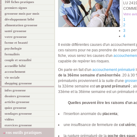
160 fiches pratiques
LU 241
premiers signes
COMMEN
grossesse mois par mois
Votre avi
développement bébé
1
2
alimentation grossesse
3
santé grossesse
4
votre grossesse
forme et beauté
Il existe différentes causes d'un accouchement 
psychologie
ces raisons pour ne pas prendre de risques pen
formalités
fiche, vous serez les causes d'un
accouchement
couple et sexualité
capable de repérer les risques.
accueillir bébé
On parle en fait d'un
accouchement prématuré
l
accouchement
de la 36ème semaine d'aménorrhée
. 20 à 30
vie sociale
prématurés proviennent à la suite d'une
grosses
shopping grossesse
la 32ème semaine est
un grand prématuré
; al
infos grossesse
33ème et la 36ème semaine est un prématuré 
dossiers grossesse
articles grossesse
Quelles peuvent être les raisons d'un
quizz grossesse
sondages grossesse
l'insertion anormale du
placenta
;
vidéos
une insuffisance de fermeture de
col utérin
;
exercices grossesse
vos outils pratiques
la rupture prématuré de la
poche des eaux
;