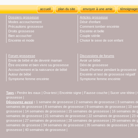
accueil
plan du site
envoyer à une amie
témoignage
Dossiers grossesse
Articles grossesse
Modes accouchement
Désir d'enfant
Précautions grossesse
Comment tomber enceinte
Droits grossesse
Enceinte et belle
Bien accoucher
Couple stérile
Enceinte et mode
Choisir le sexe de son enfant
Forum grossesse
Discussions de forums
Envie de bébé et de devenir maman
Avoir un bébé
Être enceinte et bien vivre sa grossesse
Déni de grossesse
Accouchement et la naissance de bébé
Saute d'humeur pendant la grossesse
Autour de bébé
Enceinte et test de grossesse négatif
Symptome femme enceinte
Symptome femme enceinte
Tags
:
Perdre les eaux
|
Ova-test
|
Enceinte signe
|
Fausse couche
|
Sucer une tétine
|
grossesse
|
Découvrez aussi
:
1 semaine de grossesse
|
2 semaines de grossesse
|
3 semaines d
semaines de grossesse
|
8 semaines de grossesse
|
9 semaines de grossesse
|
10 se
grossesse
|
14 semaines de grossesse
|
15 semaines de grossesse
|
16 semaines de 
semaines de grossesse
|
21 semaines de grossesse
|
22 semaines de grossesse
|
23 
grossesse
|
27 semaines de grossesse
|
28 semaines de grossesse
|
29 semaines de 
semaines de grssesse
|
34 semaines de grossesse
|
35 semaines de grossesse
|
36 s
grossesse
|
40 semaines de grossesse
|