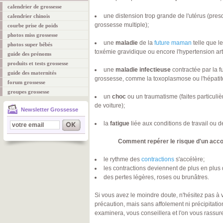
calendrier de grossesse
une distension trop grande de l'utérus (pres
calendrier chinois
grossesse multiple);
courbe prise de poids
photos miss grossesse
une
maladie
de la
future maman
telle que le
photos super bébés
toxémie gravidique ou encore l'hypertension arté
guide des prénoms
produits et tests grossesse
une
maladie infectieuse
contractée par la 
guide des maternités
grossesse, comme la toxoplasmose ou l'hépatite
forum grossesse
groupes grossesse
un
choc
ou un traumatisme (faites particuli
de voiture);
Newsletter Grossesse
la
fatigue
liée aux conditions de travail ou 
Comment repérer le risque d'un acc
le rythme des
contractions
s'accélère;
les contractions deviennent de plus en plus
des pertes légères, roses ou brunâtres.
Si vous avez le moindre doute, n'hésitez pas à 
précaution, mais sans affolement ni précipitatio
examinera, vous conseillera et l'on vous rassur