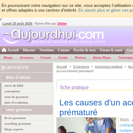
En poursuivant votre navigation sur ce site, vous acceptez l'utilisati
et offres adaptés à vos centres d'intérêt.
En savoir plus et gérer ces 
Lundi 10 août 2026
- Bonne fête aux
Didier
Accueil
Minceur
Nutrition
Cuisine
Psycho & tests
Forme & santé
Gro
Blogs
Groupes
Forum
Guide
Photos
Bons Plans
Témoign
Accueil
>
Grossesse
>
grossesse pratique
>
Ac
GROSSESSE
accouchement prématuré
désir d'enfant
envie de bébé
fiche pratique
conception
tests de grossesse
Les causes d'un a
date d'ovulation
votre grossesse
prématuré
livres grossesse
TAGS :
coaching grossesse
contract
blogs experts
multiple