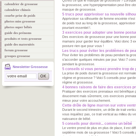
Qu'est ce que le masque de grossesse ? Lorsque
calendrier de grossesse
la grossesse, une hyperpigmentation peut être obs
masque de grossesse.
calendrier chinois
5 trucs pour apprivoiser sa nouvelle silhou
courbe prise de poids
Apprivoiser sa silhouette de femme enceinte n'est 
photos miss grossesse
de poids tout au long de la grossesse, apprivoise
photos super bébés
pourtant essentiel !.
3 exercices pour adopter une bonne postu
guide des prénoms
Des exercices de grossesse pour une bonne postu
produits et tests grossesse
mamans pour garder leur équilibre. Voici donc 3 
guide des maternités
posture rien que pour vous !
forum grossesse
Les trucs pour éviter les problèmes de pe
Pour éviter les problèmes de peau pendant la gr
groupes grossesse
s'accorder quelques minutes par jour. Voici 7 cons
pendant la grossesse.
Newsletter Grossesse
5 conseils si vous pensez prendre trop de 
La prise de poids durant la grossesse est normale
régime et grossesse ? Voici 5 conseils pour garde
régime et grossesse.
4 bonnes raisons de faire des exercices p
Pratiquer des exercices prenataux est bénéfique p
doucement mais sûrement, ces exercices prenata
mieux pour votre accouchement.
Cette drôle de ligne marron sur votre vent
Durant le second trimestre, un drôle de trait vertic
vous inquiétez pas, ce trait vertical au milieu du ve
naissance de bébé.
5 conseils pour dormir... comme un bébé
Le ventre prend de plus en plus de place, il est di
septième mois de sa grossesse ! Voici 5 conseils