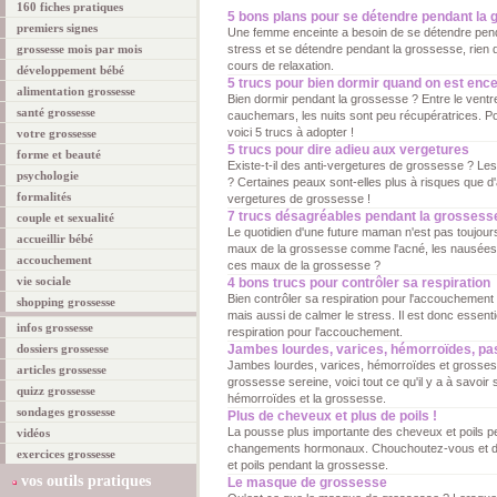
160 fiches pratiques
5 bons plans pour se détendre pendant la
premiers signes
Une femme enceinte a besoin de se détendre pend
grossesse mois par mois
stress et se détendre pendant la grossesse, rien 
cours de relaxation.
développement bébé
5 trucs pour bien dormir quand on est ence
alimentation grossesse
Bien dormir pendant la grossesse ? Entre le ventre 
santé grossesse
cauchemars, les nuits sont peu récupératrices. P
voici 5 trucs à adopter !
votre grossesse
5 trucs pour dire adieu aux vergetures
forme et beauté
Existe-t-il des anti-vergetures de grossesse ? Le
psychologie
? Certaines peaux sont-elles plus à risques que d'a
formalités
vergetures de grossesse !
7 trucs désagréables pendant la grossess
couple et sexualité
Le quotidien d'une future maman n'est pas toujour
accueillir bébé
maux de la grossesse comme l'acné, les nausées o
accouchement
ces maux de la grossesse ?
vie sociale
4 bons trucs pour contrôler sa respiration
Bien contrôler sa respiration pour l'accouchement
shopping grossesse
mais aussi de calmer le stress. Il est donc essenti
infos grossesse
respiration pour l'accouchement.
dossiers grossesse
Jambes lourdes, varices, hémorroïdes, pas
Jambes lourdes, varices, hémorroïdes et grosses
articles grossesse
grossesse sereine, voici tout ce qu'il y a à savoir
quizz grossesse
hémorroïdes et la grossesse.
sondages grossesse
Plus de cheveux et plus de poils !
La pousse plus importante des cheveux et poils p
vidéos
changements hormonaux. Chouchoutez-vous et dit
exercices grossesse
et poils pendant la grossesse.
vos outils pratiques
Le masque de grossesse