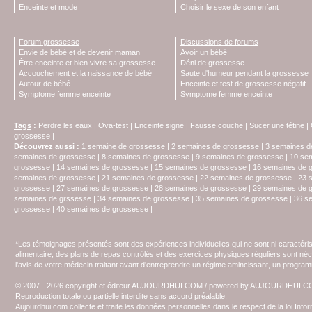
Enceinte et mode
Choisir le sexe de son enfant
Forum grossesse
Discussions de forums
Envie de bébé et de devenir maman
Avoir un bébé
Être enceinte et bien vivre sa grossesse
Déni de grossesse
Accouchement et la naissance de bébé
Saute d'humeur pendant la grossesse
Autour de bébé
Enceinte et test de grossesse négatif
Symptome femme enceinte
Symptome femme enceinte
Tags
:
Perdre les eaux
|
Ova-test
|
Enceinte signe
|
Fausse couche
|
Sucer une tétine
|
grossesse
|
Découvrez aussi
:
1 semaine de grossesse
|
2 semaines de grossesse
|
3 semaines d
semaines de grossesse
|
8 semaines de grossesse
|
9 semaines de grossesse
|
10 se
grossesse
|
14 semaines de grossesse
|
15 semaines de grossesse
|
16 semaines de 
semaines de grossesse
|
21 semaines de grossesse
|
22 semaines de grossesse
|
23 
grossesse
|
27 semaines de grossesse
|
28 semaines de grossesse
|
29 semaines de 
semaines de grssesse
|
34 semaines de grossesse
|
35 semaines de grossesse
|
36 s
grossesse
|
40 semaines de grossesse
|
*Les témoignages présentés sont des expériences individuelles qui ne sont ni caractéri
alimentaire, des plans de repas contrôlés et des exercices physiques réguliers sont n
l'avis de votre médecin traitant avant d'entreprendre un régime amincissant, un programm
© 2007 - 2026 copyright et éditeur AUJOURDHUI.COM / powered by AUJOURDHUI.
Reproduction totale ou partielle interdite sans accord préalable.
Aujourdhui.com collecte et traite les données personnelles dans le respect de la loi Inf