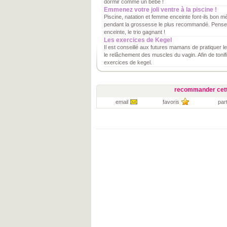
dormir comme un bébé !
Emmenez votre joli ventre à la piscine !
Piscine, natation et femme enceinte font-ils bon mé
pendant la grossesse le plus recommandé. Pensez-
enceinte, le trio gagnant !
Les exercices de Kegel
Il est conseillé aux futures mamans de pratiquer l
le relâchement des muscles du vagin. Afin de tonifi
exercices de kegel.
recommander cett
email
favoris
par