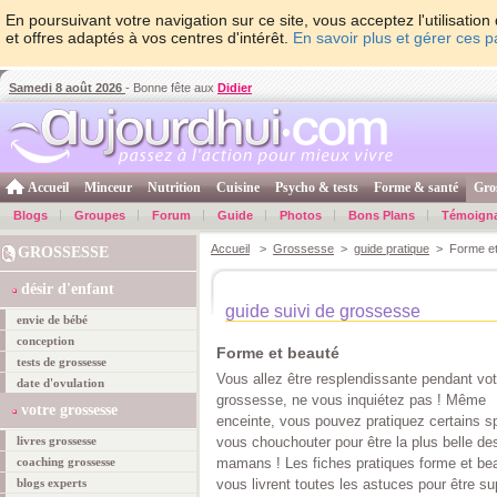
En poursuivant votre navigation sur ce site, vous acceptez l'utilisati
et offres adaptés à vos centres d'intérêt.
En savoir plus et gérer ces 
Samedi 8 août 2026
- Bonne fête aux
Didier
Accueil
Minceur
Nutrition
Cuisine
Psycho & tests
Forme & santé
Gro
Blogs
Groupes
Forum
Guide
Photos
Bons Plans
Témoign
Accueil
>
Grossesse
>
guide pratique
> Forme et
GROSSESSE
désir d'enfant
guide suivi de grossesse
envie de bébé
conception
Forme et beauté
tests de grossesse
Vous allez être resplendissante pendant vot
date d'ovulation
grossesse, ne vous inquiétez pas ! Même
votre grossesse
enceinte, vous pouvez pratiquez certains sp
livres grossesse
vous chouchouter pour être la plus belle de
coaching grossesse
mamans ! Les fiches pratiques forme et be
blogs experts
vous livrent toutes les astuces pour être su