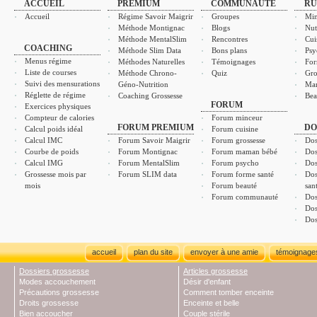
ACCUEIL
PREMIUM
COMMUNAUTÉ
RU
Accueil
Régime Savoir Maigrir
Groupes
Min
Méthode Montignac
Blogs
Nut
Méthode MentalSlim
Rencontres
Cui
COACHING
Méthode Slim Data
Bons plans
Psy
Menus régime
Méthodes Naturelles
Témoignages
For
Liste de courses
Méthode Chrono-
Quiz
Gro
Suivi des mensurations
Géno-Nutrition
Ma
Réglette de régime
Coaching Grossesse
Bea
FORUM
Exercices physiques
Compteur de calories
Forum minceur
FORUM PREMIUM
DO
Calcul poids idéal
Forum cuisine
Calcul IMC
Forum Savoir Maigrir
Forum grossesse
Dos
Courbe de poids
Forum Montignac
Forum maman bébé
Dos
Calcul IMG
Forum MentalSlim
Forum psycho
Dos
Grossesse mois par
Forum SLIM data
Forum forme santé
Dos
mois
Forum beauté
san
Forum communauté
Dos
Dos
Dos
accueil
plan du site
envoyer à une amie
témoignage
Dossiers grossesse
Articles grossesse
Modes accouchement
Désir d'enfant
Précautions grossesse
Comment tomber enceinte
Droits grossesse
Enceinte et belle
Bien accoucher
Couple stérile