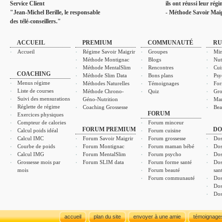
Service Client
ils ont réussi leur rég
"Jean-Michel Berille, le responsable
- Méthode Savoir Maig
des télé-conseillers."
ACCUEIL
PREMIUM
COMMUNAUTÉ
RU
Accueil
Régime Savoir Maigrir
Groupes
Min
Méthode Montignac
Blogs
Nut
Méthode MentalSlim
Rencontres
Cui
COACHING
Méthode Slim Data
Bons plans
Psy
Menus régime
Méthodes Naturelles
Témoignages
For
Liste de courses
Méthode Chrono-
Quiz
Gro
Suivi des mensurations
Géno-Nutrition
Ma
Réglette de régime
Coaching Grossesse
Bea
FORUM
Exercices physiques
Compteur de calories
Forum minceur
FORUM PREMIUM
DO
Calcul poids idéal
Forum cuisine
Calcul IMC
Forum Savoir Maigrir
Forum grossesse
Dos
Courbe de poids
Forum Montignac
Forum maman bébé
Dos
Calcul IMG
Forum MentalSlim
Forum psycho
Dos
Grossesse mois par
Forum SLIM data
Forum forme santé
Dos
mois
Forum beauté
san
Forum communauté
Dos
Dos
Dos
accueil
plan du site
envoyer à une amie
témoignage