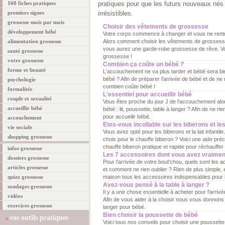
160 fiches pratiques
pratiques pour que les futurs nouveaux nés
premiers signes
irrésistibles.
grossesse mois par mois
Choisir des vêtements de grossesse
développement bébé
Votre corps commence à changer et vous ne rentr
alimentation grossesse
Alors comment choisir les vêtements de grossesse. 
vous aurez une garde-robe grossesse de rêve. Vo
santé grossesse
grossesse !
votre grossesse
Combien ça coûte un bébé ?
forme et beauté
L'accouchement ne va plus tarder et bébé sera bie
bébé ? Afin de préparer l'arrivée de bébé et de ne 
psychologie
combien coûte bébé !
formalités
L'essentiel pour accueillir bébé
couple et sexualité
Vous êtes proche du jour J de l'accouchement alors
accueillir bébé
bébé : lit, poussette, table à langer ? Afin de ne rien
pour accueilir bébé.
accouchement
Etes-vous incollable sur les biberons et le
vie sociale
Vous avez opté pour les biberons et la lait infantile
shopping grossesse
choix pour le chauffe biberon ? Voici une aide pré
chauffe biberon pratique et rapide pour réchauffer l
infos grossesse
Les 7 accessoires dont vous avez vraimen
dossiers grossesse
Pour l'arrivée de votre bout'chou, quels sont les
articles grossesse
et comment ne rien oublier ? Rien de plus simple, e
quizz grossesse
maison tous les accessoires indispensables pour
Avez-vous pensé à la table à langer ?
sondages grossesse
Il y a une chose essentielle à acheter pour l'arrivé
vidéos
Afin de vous aider à la choisir nous vous donnons 
exercices grossesse
langer pour bébé.
Bien choisir la poussette de bébé
vos outils pratiques
Voici tous nos conseils pour choisir une poussett