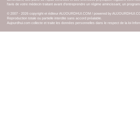
l'avis de votre médecin traitant avant d'entreprendre un régime amincissant, un programm
© 2007 - 2026 copyright et éditeur AUJOURDHUI.COM / powered by AUJOURDHUI.
Reproduction totale ou partielle interdite sans accord préalable.
Aujourdhui.com collecte et traite les données personnelles dans le respect de la loi Inf