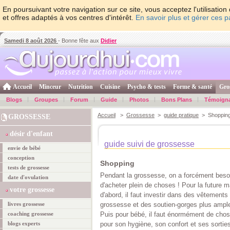
En poursuivant votre navigation sur ce site, vous acceptez l'utilisati
et offres adaptés à vos centres d'intérêt.
En savoir plus et gérer ces 
Samedi 8 août 2026
- Bonne fête aux
Didier
Accueil
Minceur
Nutrition
Cuisine
Psycho & tests
Forme & santé
Gro
Blogs
Groupes
Forum
Guide
Photos
Bons Plans
Témoign
Accueil
>
Grossesse
>
guide pratique
> Shoppin
GROSSESSE
désir d'enfant
guide suivi de grossesse
envie de bébé
conception
Shopping
tests de grossesse
Pendant la grossesse, on a forcément beso
date d'ovulation
d'acheter plein de choses ! Pour la future
votre grossesse
d'abord, il faut investir dans des vêtements
livres grossesse
grossesse et des soutien-gorges plus ampl
coaching grossesse
Puis pour bébé, il faut énormément de cho
blogs experts
pour son hygiène, son confort et ses sortie