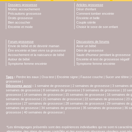
Dossiers grossesse
Articles grossesse
Modes accouchement
Désir d'enfant
Précautions grossesse
Comment tomber enceinte
Droits grossesse
Enceinte et belle
Bien accoucher
Couple stérile
Enceinte et mode
Choisir le sexe de son enfant
Forum grossesse
Discussions de forums
Envie de bébé et de devenir maman
Avoir un bébé
Être enceinte et bien vivre sa grossesse
Déni de grossesse
Accouchement et la naissance de bébé
Saute d'humeur pendant la grossesse
Autour de bébé
Enceinte et test de grossesse négatif
Symptome femme enceinte
Symptome femme enceinte
Tags
:
Perdre les eaux
|
Ova-test
|
Enceinte signe
|
Fausse couche
|
Sucer une tétine
|
grossesse
|
Découvrez aussi
:
1 semaine de grossesse
|
2 semaines de grossesse
|
3 semaines d
semaines de grossesse
|
8 semaines de grossesse
|
9 semaines de grossesse
|
10 se
grossesse
|
14 semaines de grossesse
|
15 semaines de grossesse
|
16 semaines de 
semaines de grossesse
|
21 semaines de grossesse
|
22 semaines de grossesse
|
23 
grossesse
|
27 semaines de grossesse
|
28 semaines de grossesse
|
29 semaines de 
semaines de grssesse
|
34 semaines de grossesse
|
35 semaines de grossesse
|
36 s
grossesse
|
40 semaines de grossesse
|
*Les témoignages présentés sont des expériences individuelles qui ne sont ni caractéri
alimentaire, des plans de repas contrôlés et des exercices physiques réguliers sont n