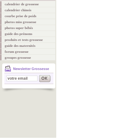
calendrier de grossesse
calendrier chinois
courbe prise de poids
photos miss grossesse
photos super bébés
guide des prénoms
produits et tests grossesse
guide des maternités
forum grossesse
groupes grossesse
Newsletter Grossesse