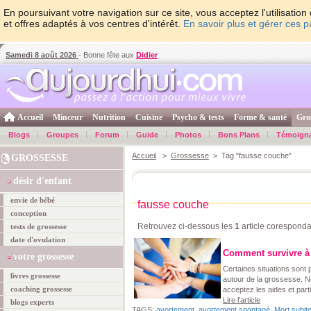
En poursuivant votre navigation sur ce site, vous acceptez l'utilisati
et offres adaptés à vos centres d'intérêt.
En savoir plus et gérer ces 
Samedi 8 août 2026
- Bonne fête aux
Didier
Accueil
Minceur
Nutrition
Cuisine
Psycho & tests
Forme & santé
Gro
Blogs
Groupes
Forum
Guide
Photos
Bons Plans
Témoign
Accueil
>
Grossesse
> Tag "fausse couche"
GROSSESSE
désir d'enfant
envie de bébé
fausse couche
conception
Retrouvez ci-dessous les
1
article coresponda
tests de grossesse
date d'ovulation
Comment survivre à 
votre grossesse
Certaines situations sont p
livres grossesse
autour de la grossesse. Ne
coaching grossesse
acceptez les aides et parti
Lire l'article
blogs experts
TAGS:
avortement
,
avortement spontané
,
Mort subit