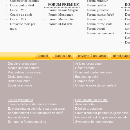
Compteur de calories
Forum minceur
FORUM PREMIUM
DO
Calcul poids idéal
Forum cuisine
Calcul IMC
Forum Savoir Maigrir
Forum grossesse
Dos
Courbe de poids
Forum Montignac
Forum maman bébé
Dos
Calcul IMG
Forum MentalSlim
Forum psycho
Dos
Grossesse mois par
Forum SLIM data
Forum forme santé
Dos
mois
Forum beauté
san
Forum communauté
Dos
Dos
Dos
accueil
plan du site
envoyer à une amie
témoignage
Dossiers grossesse
Articles grossesse
Modes accouchement
Désir d'enfant
Précautions grossesse
Comment tomber enceinte
Droits grossesse
Enceinte et belle
Bien accoucher
Couple stérile
Enceinte et mode
Choisir le sexe de son enfant
Forum grossesse
Discussions de forums
Envie de bébé et de devenir maman
Avoir un bébé
Être enceinte et bien vivre sa grossesse
Déni de grossesse
Accouchement et la naissance de bébé
Saute d'humeur pendant la grossesse
Autour de bébé
Enceinte et test de grossesse négatif
Symptome femme enceinte
Symptome femme enceinte