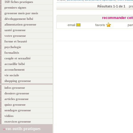
160 fiches pratiques
Résultats 1-1 de 1
prem
premiers signes
grossesse mois par mois
recommander cett
développement bébé
alimentation grossesse
email
favoris
par
santé grossesse
votre grossesse
forme et beauté
psychologie
formalités
couple et sexualité
accueillir bébé
accouchement
vie sociale
shopping grossesse
infos grossesse
dossiers grossesse
articles grossesse
quizz grossesse
sondages grossesse
vidéos
exercices grossesse
vos outils pratiques