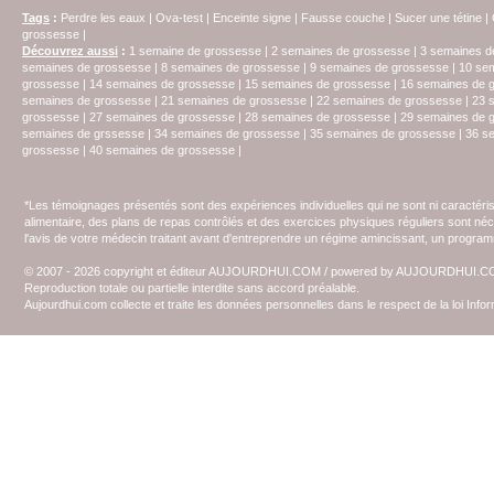
Tags
:
Perdre les eaux
|
Ova-test
|
Enceinte signe
|
Fausse couche
|
Sucer une tétine
|
grossesse
|
Découvrez aussi
:
1 semaine de grossesse
|
2 semaines de grossesse
|
3 semaines d
semaines de grossesse
|
8 semaines de grossesse
|
9 semaines de grossesse
|
10 se
grossesse
|
14 semaines de grossesse
|
15 semaines de grossesse
|
16 semaines de 
semaines de grossesse
|
21 semaines de grossesse
|
22 semaines de grossesse
|
23 
grossesse
|
27 semaines de grossesse
|
28 semaines de grossesse
|
29 semaines de 
semaines de grssesse
|
34 semaines de grossesse
|
35 semaines de grossesse
|
36 s
grossesse
|
40 semaines de grossesse
|
*Les témoignages présentés sont des expériences individuelles qui ne sont ni caractéri
alimentaire, des plans de repas contrôlés et des exercices physiques réguliers sont n
l'avis de votre médecin traitant avant d'entreprendre un régime amincissant, un programm
© 2007 - 2026 copyright et éditeur AUJOURDHUI.COM / powered by AUJOURDHUI.
Reproduction totale ou partielle interdite sans accord préalable.
Aujourdhui.com collecte et traite les données personnelles dans le respect de la loi Inf