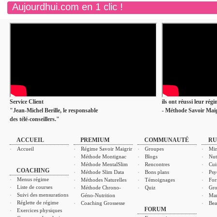
Aujourdhui.com en 1 clic !
Service Client
ils ont réussi leur rég
"Jean-Michel Berille, le responsable
- Méthode Savoir Maig
des télé-conseillers."
ACCUEIL
PREMIUM
COMMUNAUTÉ
RU
Accueil
Régime Savoir Maigrir
Groupes
Min
Méthode Montignac
Blogs
Nut
Méthode MentalSlim
Rencontres
Cui
COACHING
Méthode Slim Data
Bons plans
Psy
Menus régime
Méthodes Naturelles
Témoignages
For
Liste de courses
Méthode Chrono-
Quiz
Gro
Suivi des mensurations
Géno-Nutrition
Ma
Réglette de régime
Coaching Grossesse
Bea
FORUM
Exercices physiques