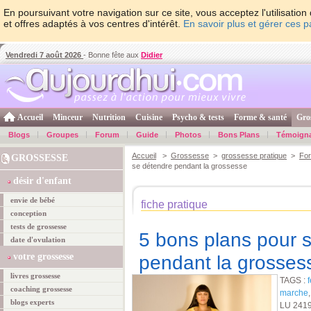
En poursuivant votre navigation sur ce site, vous acceptez l'utilisati
et offres adaptés à vos centres d'intérêt.
En savoir plus et gérer ces 
Vendredi 7 août 2026
- Bonne fête aux
Didier
Accueil
Minceur
Nutrition
Cuisine
Psycho & tests
Forme & santé
Gro
Blogs
Groupes
Forum
Guide
Photos
Bons Plans
Témoign
Accueil
>
Grossesse
>
grossesse pratique
>
For
GROSSESSE
se détendre pendant la grossesse
désir d'enfant
envie de bébé
fiche pratique
conception
tests de grossesse
5 bons plans pour 
date d'ovulation
votre grossesse
pendant la grosses
livres grossesse
TAGS :
coaching grossesse
marche
blogs experts
LU 241