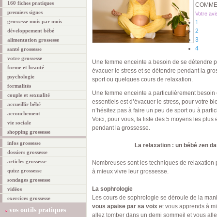
160 fiches pratiques
COMMEN
premiers signes
Votre avi
grossesse mois par mois
1
développement bébé
2
3
alimentation grossesse
4
santé grossesse
votre grossesse
Une femme enceinte a besoin de se détendre p
forme et beauté
évacuer le stress et se détendre pendant la gro
psychologie
sport ou quelques cours de relaxation.
formalités
Une femme enceinte a particulièrement besoin d
couple et sexualité
essentiels est d’évacuer le stress, pour votre bi
accueillir bébé
n’hésitez pas à faire un peu de sport ou à parti
accouchement
Voici, pour vous, la liste des 5 moyens les plus
vie sociale
pendant la grossesse.
shopping grossesse
infos grossesse
La relaxation : un bébé zen d
dossiers grossesse
articles grossesse
Nombreuses sont les techniques de relaxation 
quizz grossesse
à mieux vivre leur grossesse.
sondages grossesse
La sophrologie
vidéos
Les cours de sophrologie se déroule de la mani
exercices grossesse
vous apaise par sa voix
et vous apprends à mi
vos outils pratiques
allez tomber dans un demi sommeil et vous allez