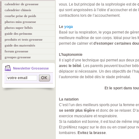
calendrier de grossesse
vous. Le but principal de la sophrologie est de
qui sont angoissées à l’idée d’accoucher et de 
calendrier chinois
contractions lors de l’accouchement.
courbe prise de poids
photos miss grossesse
Le
yoga
photos super bébés
Basé sur la respiration, le yoga permet de gére
guide des prénoms
meilleure maîtrise de son corps. Idéal pour les
produits et tests grossesse
permet de calmer et
d’estomper certaines dou
guide des maternités
forum grossesse
L’haptonomie
groupes grossesse
Il s’agit d’une technique qui permet aux deux p
avec le bébé
. Les parents peuvent toucher bébé
Newsletter Grossesse
déplacer si nécessaire. Un des objectifs de l’h
l’autonomie de bébé dès le stade prénatal.
Et le sport dans tou
La natation
C’est l’un des meilleurs sports pour la femme e
se sentir plus légère
et donc de se relaxer. D’aut
exercice musculaire et respiratoire.
Si la natation est bonne, il est tout de même im
Et préférez nagez sur le dos ou en crawl pour 
lombaires.
Evitez la brasse
.