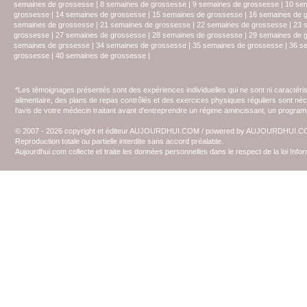
semaines de grossesse
|
8 semaines de grossesse
|
9 semaines de grossesse
|
10 se
grossesse
|
14 semaines de grossesse
|
15 semaines de grossesse
|
16 semaines de 
semaines de grossesse
|
21 semaines de grossesse
|
22 semaines de grossesse
|
23 
grossesse
|
27 semaines de grossesse
|
28 semaines de grossesse
|
29 semaines de 
semaines de grssesse
|
34 semaines de grossesse
|
35 semaines de grossesse
|
36 s
grossesse
|
40 semaines de grossesse
|
*Les témoignages présentés sont des expériences individuelles qui ne sont ni caractéri
alimentaire, des plans de repas contrôlés et des exercices physiques réguliers sont n
l'avis de votre médecin traitant avant d'entreprendre un régime amincissant, un programm
© 2007 - 2026 copyright et éditeur AUJOURDHUI.COM / powered by AUJOURDHUI.
Reproduction totale ou partielle interdite sans accord préalable.
Aujourdhui.com collecte et traite les données personnelles dans le respect de la loi Inf