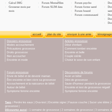
Calcul IMG
Forum MentalSlim
Forum psycho
Dos
Grossesse mois par
Forum SLIM data
Forum forme santé
Dos
mois
Forum beauté
san
Forum communauté
Dos
Dos
Dos
accueil
plan du site
envoyer à une amie
témoignage
Dossiers grossesse
Articles grossesse
Modes accouchement
Désir d'enfant
Précautions grossesse
Comment tomber enceinte
Droits grossesse
Enceinte et belle
Bien accoucher
Couple stérile
Enceinte et mode
Choisir le sexe de son enfant
Forum grossesse
Discussions de forums
Envie de bébé et de devenir maman
Avoir un bébé
Être enceinte et bien vivre sa grossesse
Déni de grossesse
Accouchement et la naissance de bébé
Saute d'humeur pendant la grossesse
Autour de bébé
Enceinte et test de grossesse négatif
Symptome femme enceinte
Symptome femme enceinte
Tags
:
Perdre les eaux
|
Ova-test
|
Enceinte signe
|
Fausse couche
|
Sucer une tétine
|
grossesse
|
Découvrez aussi
:
1 semaine de grossesse
|
2 semaines de grossesse
|
3 semaines d