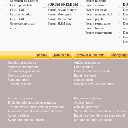
Compteur de calories
Forum minceur
FORUM PREMIUM
DO
Calcul poids idéal
Forum cuisine
Calcul IMC
Forum Savoir Maigrir
Forum grossesse
Dos
Courbe de poids
Forum Montignac
Forum maman bébé
Dos
Calcul IMG
Forum MentalSlim
Forum psycho
Dos
Grossesse mois par
Forum SLIM data
Forum forme santé
Dos
mois
Forum beauté
san
Forum communauté
Dos
Dos
Dos
accueil
plan du site
envoyer à une amie
témoignage
Dossiers grossesse
Articles grossesse
Modes accouchement
Désir d'enfant
Précautions grossesse
Comment tomber enceinte
Droits grossesse
Enceinte et belle
Bien accoucher
Couple stérile
Enceinte et mode
Choisir le sexe de son enfant
Forum grossesse
Discussions de forums
Envie de bébé et de devenir maman
Avoir un bébé
Être enceinte et bien vivre sa grossesse
Déni de grossesse
Accouchement et la naissance de bébé
Saute d'humeur pendant la grossesse
Autour de bébé
Enceinte et test de grossesse négatif
Symptome femme enceinte
Symptome femme enceinte