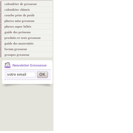
calendrier de grossesse
calendrier chinois
courbe prise de poids
photos miss grossesse
photos super bébés
guide des prénoms
produits et tests grossesse
guide des maternités
forum grossesse
groupes grossesse
Newsletter Grossesse