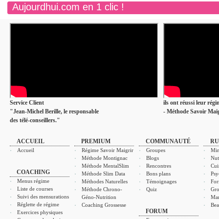
Aujourdhui.com en 1 clic !
Service Client
ils ont réussi leur rég
"Jean-Michel Berille, le responsable
- Méthode Savoir Maig
des télé-conseillers."
ACCUEIL
PREMIUM
COMMUNAUTÉ
RU
Accueil
Régime Savoir Maigrir
Groupes
Min
Méthode Montignac
Blogs
Nut
Méthode MentalSlim
Rencontres
Cui
COACHING
Méthode Slim Data
Bons plans
Psy
Menus régime
Méthodes Naturelles
Témoignages
For
Liste de courses
Méthode Chrono-
Quiz
Gro
Suivi des mensurations
Géno-Nutrition
Ma
Réglette de régime
Coaching Grossesse
Bea
FORUM
Exercices physiques