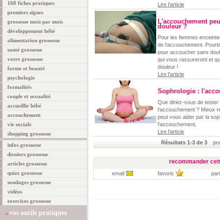
160 fiches pratiques
Lire l'article
premiers signes
L'accouchement peut-
grossesse mois par mois
douleur ?
développement bébé
Pour les femmes enceintes, 
alimentation grossesse
de l'accouchement. Pourt
santé grossesse
pour accoucher sans doul
votre grossesse
qui vous rassureront et q
douleur !
forme et beauté
Lire l'article
psychologie
formalités
Sophrologie : l'acco
couple et sexualité
Que diriez-vous de tester 
accueillir bébé
l'accouchement ? Mieux res
accouchement
peut vous aider par la sop
vie sociale
l'accouchement.
Lire l'article
shopping grossesse
Résultats 1-3 de 3
prem
infos grossesse
dossiers grossesse
recommander cett
articles grossesse
quizz grossesse
email
favoris
par
sondages grossesse
vidéos
exercices grossesse
vos outils pratiques