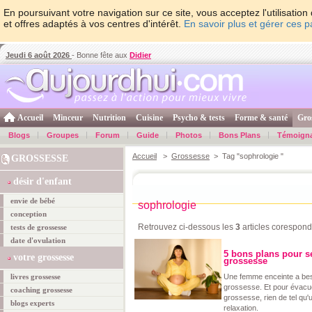
En poursuivant votre navigation sur ce site, vous acceptez l'utilisati
et offres adaptés à vos centres d'intérêt.
En savoir plus et gérer ces 
Jeudi 6 août 2026
- Bonne fête aux
Didier
Accueil
Minceur
Nutrition
Cuisine
Psycho & tests
Forme & santé
Gro
Blogs
Groupes
Forum
Guide
Photos
Bons Plans
Témoign
Accueil
>
Grossesse
> Tag "sophrologie "
GROSSESSE
désir d'enfant
envie de bébé
sophrologie
conception
Retrouvez ci-dessous les
3
articles corespond
tests de grossesse
date d'ovulation
5 bons plans pour s
votre grossesse
grossesse
livres grossesse
Une femme enceinte a bes
grossesse. Et pour évacue
coaching grossesse
grossesse, rien de tel qu
blogs experts
relaxation.