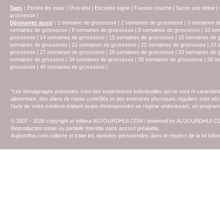
Tags
:
Perdre les eaux
|
Ova-test
|
Enceinte signe
|
Fausse couche
|
Sucer une tétine
|
grossesse
|
Découvrez aussi
:
1 semaine de grossesse
|
2 semaines de grossesse
|
3 semaines d
semaines de grossesse
|
8 semaines de grossesse
|
9 semaines de grossesse
|
10 se
grossesse
|
14 semaines de grossesse
|
15 semaines de grossesse
|
16 semaines de 
semaines de grossesse
|
21 semaines de grossesse
|
22 semaines de grossesse
|
23 
grossesse
|
27 semaines de grossesse
|
28 semaines de grossesse
|
29 semaines de 
semaines de grssesse
|
34 semaines de grossesse
|
35 semaines de grossesse
|
36 s
grossesse
|
40 semaines de grossesse
|
*Les témoignages présentés sont des expériences individuelles qui ne sont ni caractéri
alimentaire, des plans de repas contrôlés et des exercices physiques réguliers sont n
l'avis de votre médecin traitant avant d'entreprendre un régime amincissant, un programm
© 2007 - 2026 copyright et éditeur AUJOURDHUI.COM / powered by AUJOURDHUI.
Reproduction totale ou partielle interdite sans accord préalable.
Aujourdhui.com collecte et traite les données personnelles dans le respect de la loi Inf