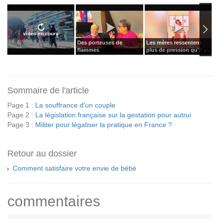
vidéo en cours
Des porteuses de
Les mères ressentent
L
flammes
plus de pression qu'il y...
f
Sommaire de l'article
Page 1 :
La souffrance d'un couple
Page 2 :
La législation française sur la gestation pour autrui
Page 3 :
Militer pour légaliser la pratique en France ?
Retour au dossier
Comment satisfaire votre envie de bébé
commentaires