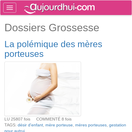
Toggle
navigation
Tog
Dossiers Grossesse
sea
La polémique des mères
porteuses
LU 25807 fois COMMENTÉ 8 fois
TAGS:
désir d'enfant
,
mère porteuse
,
mères porteuses
,
gestation
pour autrui