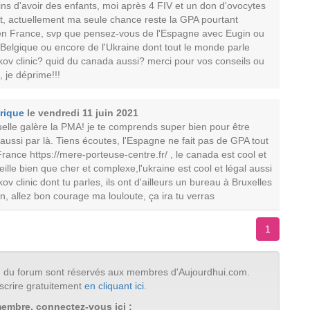
ins d'avoir des enfants, moi après 4 FIV et un don d'ovocytes
ait, actuellement ma seule chance reste la GPA pourtant
en France, svp que pensez-vous de l'Espagne avec Eugin ou
 Belgique ou encore de l'Ukraine dont tout le monde parle
kov clinic? quid du canada aussi? merci pour vos conseils ou
 je déprime!!!
rique
le vendredi 11 juin 2021
elle galère la PMA! je te comprends super bien pour être
ussi par là. Tiens écoutes, l'Espagne ne fait pas de GPA tout
nce https://mere-porteuse-centre.fr/ , le canada est cool et
seille bien que cher et complexe,l'ukraine est cool et légal aussi
ov clinic dont tu parles, ils ont d'ailleurs un bureau à Bruxelles
n, allez bon courage ma louloute, ça ira tu verras
1
tion du forum sont réservés aux membres d'Aujourdhui.com.
scrire gratuitement
en cliquant ici
.
membre, connectez-vous ici :