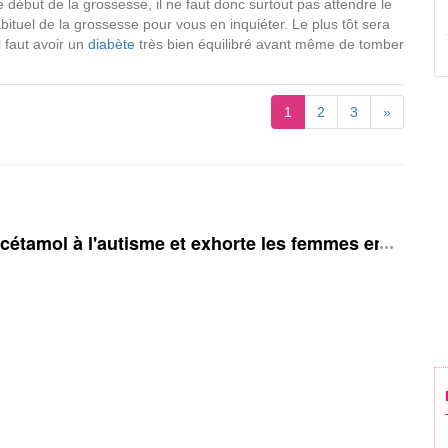
e début de la grossesse, il ne faut donc surtout pas attendre le
ituel de la grossesse pour vous en inquiéter. Le plus tôt sera
il faut avoir un
diabète
très bien équilibré avant même de tomber
1
2
3
»
acétamol à l'autisme et exhorte les femmes enceinte