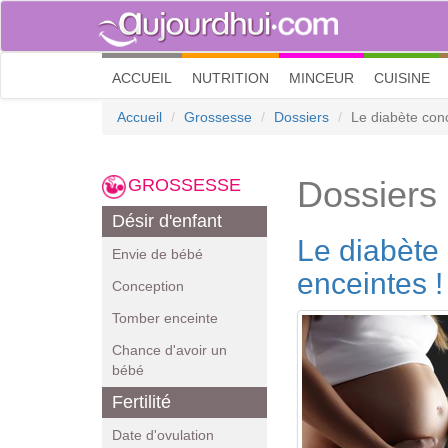
(current)
ACCUEIL
NUTRITION
MINCEUR
CUISINE
Accueil
Grossesse
Dossiers
Le diabète con
Dossiers
GROSSESSE
Désir d'enfant
Le diabète
Envie de bébé
enceintes !
Conception
Tomber enceinte
Chance d'avoir un
bébé
Fertilité
Date d'ovulation