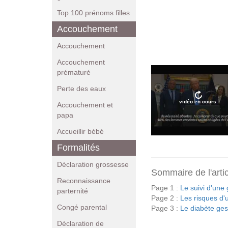
Top 100 prénoms filles
Accouchement
Accouchement
Accouchement
prématuré
Perte des eaux
vidéo en cours
Accouchement et
papa
Accueillir bébé
Formalités
Déclaration grossesse
Sommaire de l'arti
Reconnaissance
Page 1 :
Le suivi d'une
parternité
Page 2 :
Les risques d'
Congé parental
Page 3 :
Le diabète ges
Déclaration de