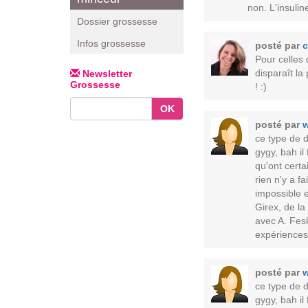
non. L'insulin
Dossier grossesse
Infos grossesse
posté par
c
Pour celles 
disparaît la
Newsletter
Grossesse
! :)
OK
posté par
w
ce type de 
gygy, bah il
qu'ont certa
rien n'y a f
impossible 
Girex, de la
avec A. Fes
expériences,
posté par
w
ce type de 
gygy, bah il