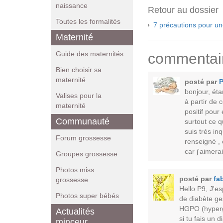
naissance
Retour au dossier
Toutes les formalités
7 précautions pour un
Maternité
Guide des maternités
commentai
Bien choisir sa
maternité
posté par
bonjour, éta
Valises pour la
à partir de
maternité
positif pour
Communauté
surtout ce qu
suis trés inq
Forum grossesse
renseigné , 
car j'aimera
Groupes grossesse
Photos miss
posté par
fa
grossesse
Hello P9, J'es
Photos super bébés
de diabète ges
HGPO (hypergl
Actualités
si tu fais un 
minceur