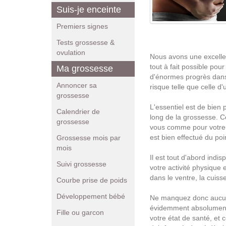
Suis-je enceinte
Premiers signes
Tests grossesse &
ovulation
Nous avons une excellen
tout à fait possible pou
Ma grossesse
d'énormes progrès dans 
Annoncer sa
risque telle que celle 
grossesse
L'essentiel est de bien
Calendrier de
long de la grossesse. C
grossesse
vous comme pour votre e
est bien effectué du poi
Grossesse mois par
mois
Il est tout d'abord ind
Suivi grossesse
votre activité physique 
dans le ventre, la cuisse
Courbe prise de poids
Développement bébé
Ne manquez donc aucun 
évidemment absolument 
Fille ou garcon
votre état de santé, e