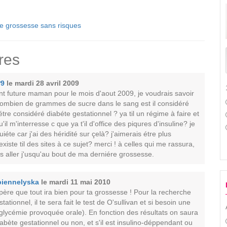
e grossesse sans risques
res
P9
le mardi 28 avril 2009
nt future maman pour le mois d'aout 2009, je voudrais savoir
 combien de grammes de sucre dans le sang est il considéré
 étre considéré diabéte gestationnel ? ya til un régime à faire et
'il m'interresse c que ya t'il d'office des piqures d'insuline? je
uiéte car j'ai des héridité sur çelà? j'aimerais étre plus
existe til des sites à ce sujet? merci ! à celles qui me rassura,
is aller j'usqu'au bout de ma derniére grossesse.
biennelyska
le mardi 11 mai 2010
père que tout ira bien pour ta grossesse ! Pour la recherche
tationnel, il te sera fait le test de O'sullivan et si besoin une
ycémie provoquée orale). En fonction des résultats on saura
diabète gestationnel ou non, et s'il est insulino-déppendant ou