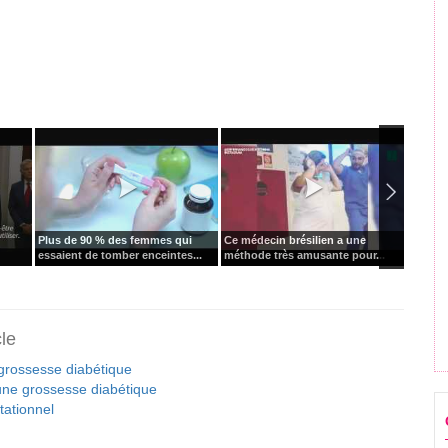
Plus de 90 % des femmes qui
Ce médecin brésilien a une
"Arrête
essaient de tomber enceintes...
méthode très amusante pour...
l'actric
cle
 grossesse diabétique
une grossesse diabétique
tationnel