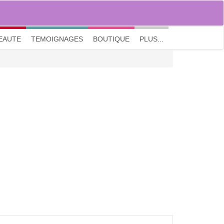
M'inscrire
|
Me connecter
|
? Visite guidée
EAUTE
TEMOIGNAGES
BOUTIQUE
PLUS...