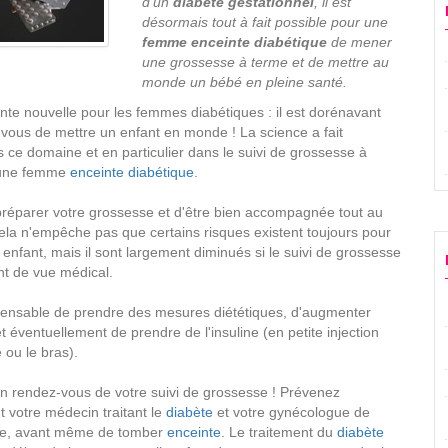
d'un
diabète gestationnel
, il est
désormais tout à fait possible pour une
femme enceinte diabétique
de mener
une grossesse à terme et de mettre au
monde un bébé en pleine santé.
te nouvelle pour les femmes diabétiques : il est dorénavant
r vous de mettre un enfant en monde ! La science a fait
ce domaine et en particulier dans le suivi de grossesse à
d'une femme
enceinte
diabétique
.
 préparer votre grossesse et d'être bien accompagnée tout au
ela n'empêche pas que certains risques existent toujours pour
nfant, mais il sont largement diminués si le suivi de grossesse
nt de vue médical.
ispensable de prendre des mesures diététiques, d'augmenter
et éventuellement de prendre de l'insuline (en petite injection
 ou le bras).
rendez-vous de votre suivi de grossesse ! Prévenez
votre médecin traitant le
diabète
et votre gynécologue de
t ce, avant même de tomber
enceinte
. Le traitement du
diabète