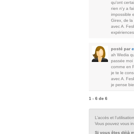
qu'ont certa
rien n'y a f
impossible 
Girex, de la
avec A. Fes
expériences,
posté par
e
ah Wedia qu
passée moi a
comme en Fra
je te le con
avec A. Fesk
je pense bie
1 - 6 de 6
L’accès et l’utilisa
Vous pouvez vous in
Si vous êtes déjà 