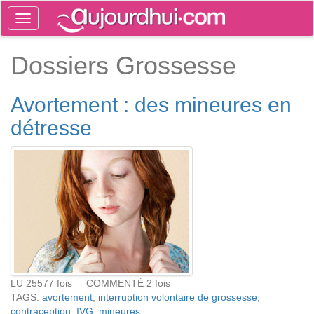
Toggle
navigation
Tog
Dossiers Grossesse
sea
Avortement : des mineures en
détresse
LU 25577 fois COMMENTÉ 2 fois
TAGS:
avortement
,
interruption volontaire de grossesse
,
contraception
,
IVG
,
mineures