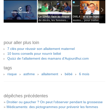
vidéo en cours
Le 11h02: face au risque
DMLA : et si on injectait
L
de décès, les femmes...
moins… pour traiter...
l
pour aller plus loin
7 clés pour réussir son allaitement maternel
10 bons conseils pour nourrir bébé
Quizz de l'allaitement des mamans d'Aujourdhui.com
tags
risque
asthme
allaitement
bébé
6 mois
dépêches précédentes
»
Droitier ou gaucher ? On peut l'observer pendant la grossesse
»
Médicaments: des pictogrammes pour prévenir les femmes