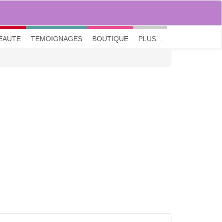
M'inscrire
|
Me connecter
|
? Visite guidée
EAUTE
TEMOIGNAGES
BOUTIQUE
PLUS...