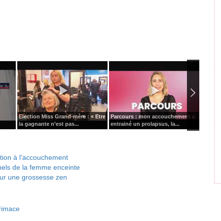
Election Miss Grand-mère : « Etre
Parcours : mon accouchement a
Une mè
la gagnante n’est pas...
entrainé un prolapsus, la...
caché sa
tion à l'accouchement
nnels de la femme enceinte
our une grossesse zen
rimace