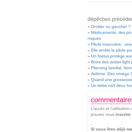
dépêches précéde
»
Droitier ou gaucher ?
»
Médicaments: des pic
risques
»
Pilule masculine : un
»
Elle arrête la pilule
»
Un foetus protège ave
»
Boire des sodas light 
»
Planning familial, fém
»
Asthme. Des oméga 3 
»
Quand une grossesse 
»
Un bébé naît deux fo
commentaire
L’accès et l’utilisat
pouvez vous
inscrire
.
Si vous êtes déjà me