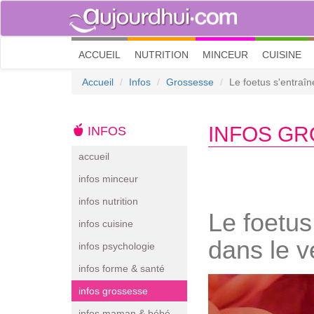
(current)
ACCUEIL
NUTRITION
MINCEUR
CUISINE
Accueil
Infos
Grossesse
Le foetus s'entraî
INFOS G
INFOS
accueil
infos minceur
infos nutrition
Le foetus
infos cuisine
dans le v
infos psychologie
infos forme & santé
infos grossesse
infos maman & bébé