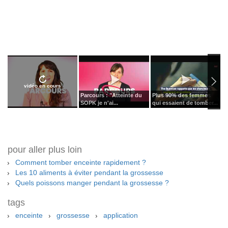
vidéo en cours
Parcours : "Atteinte du
Plus 90% des femmes
A
SOPK je n'ai...
qui essaient de tomber...
c
pour aller plus loin
Comment tomber enceinte rapidement ?
Les 10 aliments à éviter pendant la grossesse
Quels poissons manger pendant la grossesse ?
tags
enceinte
grossesse
application