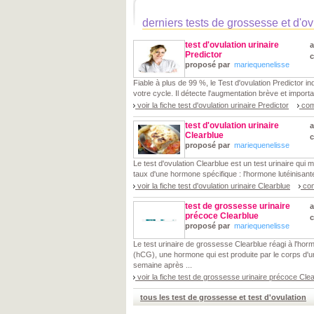
derniers tests de grossesse et d'ov
test d'ovulation urinaire
a
Predictor
proposé par
mariequenelisse
Fiable à plus de 99 %, le Test d'ovulation Predictor ind
votre cycle. Il détecte l'augmentation brève et importa
voir la fiche test d'ovulation urinaire Predictor
com
test d'ovulation urinaire
a
Clearblue
proposé par
mariequenelisse
Le test d'ovulation Clearblue est un test urinaire qui
taux d'une hormone spécifique : l'hormone lutéinisante
voir la fiche test d'ovulation urinaire Clearblue
co
test de grossesse urinaire
a
précoce Clearblue
proposé par
mariequenelisse
Le test urinaire de grossesse Clearblue réagi à l'h
(hCG), une hormone qui est produite par le corps d'
semaine après ...
voir la fiche test de grossesse urinaire précoce Cle
tous les test de grossesse et test d'ovulation