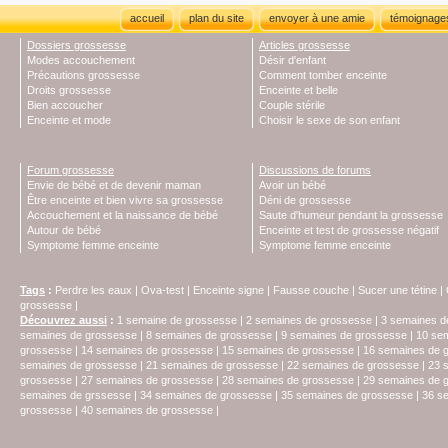
accueil
plan du site
envoyer à une amie
témoignage
Dossiers grossesse
Articles grossesse
Modes accouchement
Désir d'enfant
Précautions grossesse
Comment tomber enceinte
Droits grossesse
Enceinte et belle
Bien accoucher
Couple stérile
Enceinte et mode
Choisir le sexe de son enfant
Forum grossesse
Discussions de forums
Envie de bébé et de devenir maman
Avoir un bébé
Être enceinte et bien vivre sa grossesse
Déni de grossesse
Accouchement et la naissance de bébé
Saute d'humeur pendant la grossesse
Autour de bébé
Enceinte et test de grossesse négatif
Symptome femme enceinte
Symptome femme enceinte
Tags
:
Perdre les eaux
|
Ova-test
|
Enceinte signe
|
Fausse couche
|
Sucer une tétine
|
grossesse
|
Découvrez aussi
:
1 semaine de grossesse
|
2 semaines de grossesse
|
3 semaines d
semaines de grossesse
|
8 semaines de grossesse
|
9 semaines de grossesse
|
10 se
grossesse
|
14 semaines de grossesse
|
15 semaines de grossesse
|
16 semaines de 
semaines de grossesse
|
21 semaines de grossesse
|
22 semaines de grossesse
|
23 
grossesse
|
27 semaines de grossesse
|
28 semaines de grossesse
|
29 semaines de 
semaines de grssesse
|
34 semaines de grossesse
|
35 semaines de grossesse
|
36 s
grossesse
|
40 semaines de grossesse
|