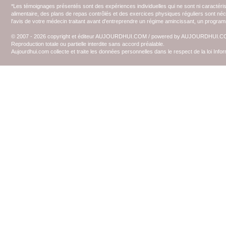
*Les témoignages présentés sont des expériences individuelles qui ne sont ni caractéri
alimentaire, des plans de repas contrôlés et des exercices physiques réguliers sont n
l'avis de votre médecin traitant avant d'entreprendre un régime amincissant, un programm
© 2007 - 2026 copyright et éditeur AUJOURDHUI.COM / powered by AUJOURDHUI.
Reproduction totale ou partielle interdite sans accord préalable.
Aujourdhui.com collecte et traite les données personnelles dans le respect de la loi Inf