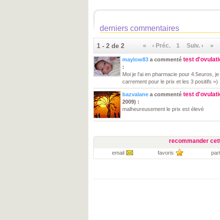
derniers commentaires
1 - 2 de 2
«
‹ Préc.
1
Suiv. ›
»
test d'ovulat
maylow83
a commenté
:
Moi je l'ai en pharmacie pour 4.5euros, je 
carrement pour le prix et les 3 positifs =)
test d'ovulat
bazvalane
a commenté
2009) :
malheureusement le prix est élevé
recommander cett
email
favoris
par