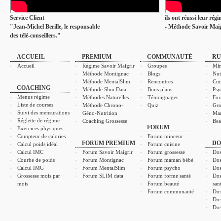
Service Client
ils ont réussi leur rég
"Jean-Michel Berille, le responsable
- Méthode Savoir Maig
des télé-conseillers."
ACCUEIL
PREMIUM
COMMUNAUTÉ
RU
Accueil
Régime Savoir Maigrir
Groupes
Min
Méthode Montignac
Blogs
Nut
Méthode MentalSlim
Rencontres
Cui
COACHING
Méthode Slim Data
Bons plans
Psy
Menus régime
Méthodes Naturelles
Témoignages
For
Liste de courses
Méthode Chrono-
Quiz
Gro
Suivi des mensurations
Géno-Nutrition
Ma
Réglette de régime
Coaching Grossesse
Bea
FORUM
Exercices physiques
Compteur de calories
Forum minceur
FORUM PREMIUM
DO
Calcul poids idéal
Forum cuisine
Calcul IMC
Forum Savoir Maigrir
Forum grossesse
Dos
Courbe de poids
Forum Montignac
Forum maman bébé
Dos
Calcul IMG
Forum MentalSlim
Forum psycho
Dos
Grossesse mois par
Forum SLIM data
Forum forme santé
Dos
mois
Forum beauté
san
Forum communauté
Dos
Dos
Dos