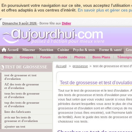
En poursuivant votre navigation sur ce site, vous acceptez l'utilisati
et offres adaptés à vos centres d'intérêt.
En savoir plus et gérer ces 
Dimanche 9 août 2026
- Bonne fête aux
Didier
Accueil
Minceur
Nutrition
Cuisine
Psycho & tests
Forme & santé
Gro
Blogs
Groupes
Forum
Guide
Photos
Bons Plans
Témoign
Accueil
>
grossesse
> test de grossesse et test d'
TEST DE GROSSESSE
test de grossesse et test
d'ovulation
Test de grossesse et test d'ovulati
AZ des tests de grossesse
et d'ovulation
Tout sur le test de grossesse et le test d'ovulation
tous les tests de grossesse
des tests de grossesse et tests d'ovulation pour vous
et d'ovulation
vous faut selon que vous voulez savoir si vous êtes 
top des tests de grossesse
périodes durant lesquelles vous avez le plus de cha
et d'ovulation
grossesse et d'ovulation sont en effet conçus de ma
liste des fabricants
grossesse (vous êtes enceinte), soit l'hormone luté
de fertilité). Avec le guide des tests de grossesse e
avis sur les tests de
grossesse et d'ovulation
choisissez vos tests.
ajouter un test