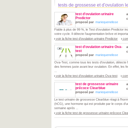
tests de grossesse et d'ovulation l
test d'ovulation urinaire
a
Predictor
proposé par
mariequenelisse
Fiable à plus de 99 %, le Test d'ovulation Predictor ind
votre cycle. Il détecte l'augmentation brève et importa
voir la fiche test d'ovulation urinaire Predictor
com
test d'ovulation urinaire Ova-
a
test
proposé par
mariequenelisse
Ova-Test, comme tous les tests d'ovulation, détecte l
des femmes juste avant leur ovulation. En effet, le
...
voir la fiche test d'ovulation urinaire Ova-test
com
test de grossesse urinaire
a
précoce Clearblue
proposé par
mariequenelisse
Le test urinaire de grossesse Clearblue réagi à l'h
(hCG), une hormone qui est produite par le corps d'
semaine après ...
voir la fiche test de grossesse urinaire précoce Cle