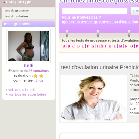
tests par type
test de grossesse
»
re
test d'ovulation
vous ne trouvez pas ?
ajouter un test de grossesse ou d'ovulation
miss grossesse
tous les tests de grossesse et tests d'ovulation
A
B
C
D
E
F
G
H
I
J
K
L
M
N
O
P
bel6
test d'ovulation urinaire Predict
Enceinte de
26 semaines
evaluation :
Fiable
commentée :
2 fois
Predic
de vot
»
voir toutes les miss
et imp
»
voir tous les super bébés
...
propo
le :
24
vue :
comm