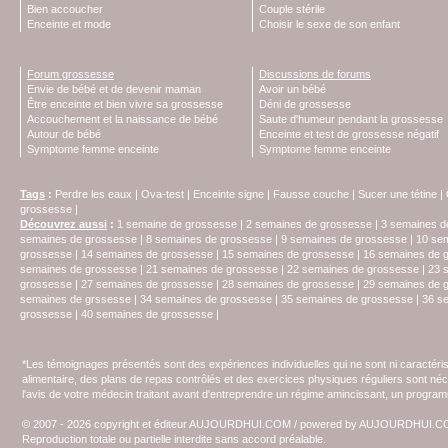
Bien accoucher
Couple stérile
Enceinte et mode
Choisir le sexe de son enfant
Forum grossesse
Discussions de forums
Envie de bébé et de devenir maman
Avoir un bébé
Être enceinte et bien vivre sa grossesse
Déni de grossesse
Accouchement et la naissance de bébé
Saute d'humeur pendant la grossesse
Autour de bébé
Enceinte et test de grossesse négatif
Symptome femme enceinte
Symptome femme enceinte
Tags
:
Perdre les eaux
|
Ova-test
|
Enceinte signe
|
Fausse couche
|
Sucer une tétine
|
grossesse
|
Découvrez aussi
:
1 semaine de grossesse
|
2 semaines de grossesse
|
3 semaines d
semaines de grossesse
|
8 semaines de grossesse
|
9 semaines de grossesse
|
10 se
grossesse
|
14 semaines de grossesse
|
15 semaines de grossesse
|
16 semaines de 
semaines de grossesse
|
21 semaines de grossesse
|
22 semaines de grossesse
|
23 
grossesse
|
27 semaines de grossesse
|
28 semaines de grossesse
|
29 semaines de 
semaines de grssesse
|
34 semaines de grossesse
|
35 semaines de grossesse
|
36 s
grossesse
|
40 semaines de grossesse
|
*Les témoignages présentés sont des expériences individuelles qui ne sont ni caractéri
alimentaire, des plans de repas contrôlés et des exercices physiques réguliers sont n
l'avis de votre médecin traitant avant d'entreprendre un régime amincissant, un programm
© 2007 - 2026 copyright et éditeur AUJOURDHUI.COM / powered by AUJOURDHUI.
Reproduction totale ou partielle interdite sans accord préalable.