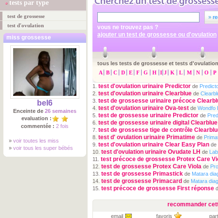
tests par type
test de grossesse
»
re
test d'ovulation
vous ne trouvez pas ?
ajouter un test de grossesse ou d'ovulation
miss grossesse
tous les tests de grossesse et tests d'ovulation
A
B
C
D
E
F
G
H
I
J
K
L
M
N
O
P
test d'ovulation urinaire Predictor
1.
de
Predict
test d'ovulation urinaire Clearblue
2.
de
Clearbl
test de grossesse urinaire précoce Clearb
3.
bel6
test d'ovulation urinaire Ova-test
4.
de
Wondfo 
Enceinte de
26 semaines
test de grossesse urinaire Predictor
5.
de
Pred
evaluation :
test de grossesse urinaire digital Clearblue
6.
commentée :
2 fois
test de grossesse tige de contrôle Clearbl
7.
test d' ovulation urinaire Primatime
8.
de
Prima
»
voir toutes les miss
test d'ovulation urinaire Clear Easy Plan
9.
de
»
voir tous les super bébés
test d'ovulation urinaire Ovudate LH
10.
de
Lab
test précoce de grossesse Protex Care Vi
11.
test de grossesse Protex Care Viola
12.
de
Pro
test de grossesse Primastick
13.
de
Matara dia
test de grossesse Primacard
14.
de
Matara dia
test précoce de grossesse First réponse
15.
recommander cett
email
favoris
par