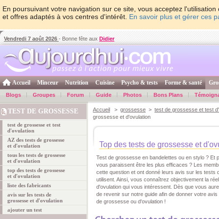
En poursuivant votre navigation sur ce site, vous acceptez l'utilisati
et offres adaptés à vos centres d'intérêt.
En savoir plus et gérer ces 
Vendredi 7 août 2026
- Bonne fête aux
Didier
Accueil
Minceur
Nutrition
Cuisine
Psycho & tests
Forme & santé
Gro
Blogs
Groupes
Forum
Guide
Photos
Bons Plans
Témoign
Accueil
>
grossesse
>
test de grossesse et test d
TEST DE GROSSESSE
grossesse et d'ovulation
test de grossesse et test
d'ovulation
AZ des tests de grossesse
Top des tests de grossesse et d'ov
et d'ovulation
tous les tests de grossesse
Test de grossesse en bandelettes ou en stylo ? Et po
et d'ovulation
vous paraissent être les plus efficaces ? Les mem
top des tests de grossesse
cette question et ont donné leurs avis sur les tests
et d'ovulation
utilisent. Ainsi, vous connaîtrez objectivement la ré
liste des fabricants
d'ovulation qui vous intéressent. Dès que vous aur
de revenir sur notre guide afin de donner votre avis 
avis sur les tests de
grossesse et d'ovulation
de grossesse ou d'ovulation !
ajouter un test