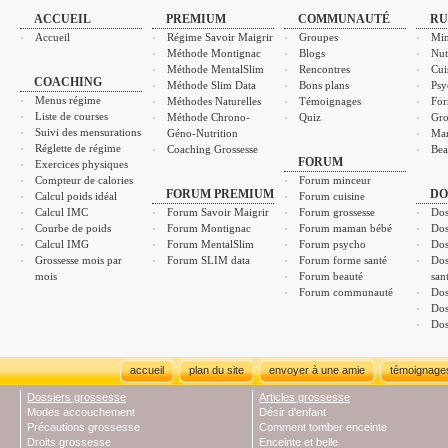
ACCUEIL
PREMIUM
COMMUNAUTÉ
RU
Accueil
Régime Savoir Maigrir
Groupes
Min
Méthode Montignac
Blogs
Nut
Méthode MentalSlim
Rencontres
Cui
COACHING
Méthode Slim Data
Bons plans
Psy
Menus régime
Méthodes Naturelles
Témoignages
For
Liste de courses
Méthode Chrono-
Quiz
Gro
Suivi des mensurations
Géno-Nutrition
Ma
Réglette de régime
Coaching Grossesse
Bea
FORUM
Exercices physiques
Compteur de calories
Forum minceur
FORUM PREMIUM
DO
Calcul poids idéal
Forum cuisine
Calcul IMC
Forum Savoir Maigrir
Forum grossesse
Dos
Courbe de poids
Forum Montignac
Forum maman bébé
Dos
Calcul IMG
Forum MentalSlim
Forum psycho
Dos
Grossesse mois par
Forum SLIM data
Forum forme santé
Dos
mois
Forum beauté
san
Forum communauté
Dos
Dos
Dos
accueil
plan du site
envoyer à une amie
témoignage
Dossiers grossesse
Articles grossesse
Modes accouchement
Désir d'enfant
Précautions grossesse
Comment tomber enceinte
Droits grossesse
Enceinte et belle