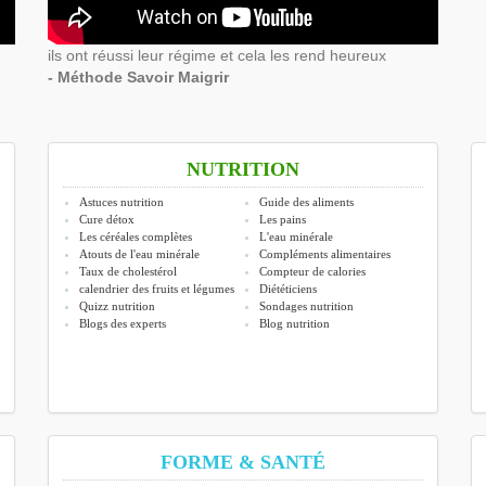
ils ont réussi leur régime et cela les rend heureux
- Méthode Savoir Maigrir
NUTRITION
Astuces nutrition
Guide des aliments
Cure détox
Les pains
Les céréales complètes
L'eau minérale
Atouts de l'eau minérale
Compléments alimentaires
Taux de cholestérol
Compteur de calories
calendrier des fruits et légumes
Diététiciens
Quizz nutrition
Sondages nutrition
Blogs des experts
Blog nutrition
FORME & SANTÉ