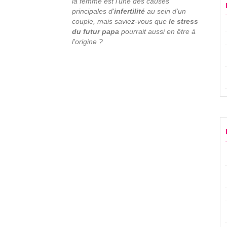
la femme est l'une des causes
principales d'
infertilité
au sein d'un
couple, mais saviez-vous que
le stress
du futur papa
pourrait aussi en être à
l'origine ?