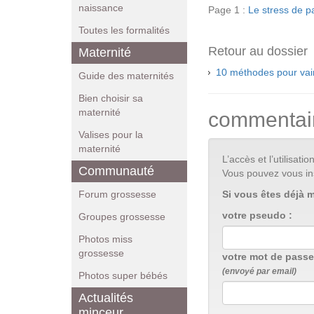
naissance
Page 1 :
Le stress de pa
Toutes les formalités
Retour au dossier
Maternité
10 méthodes pour vainc
Guide des maternités
Bien choisir sa
maternité
commentai
Valises pour la
maternité
L’accès et l’utilisa
Communauté
Vous pouvez vous in
Si vous êtes déjà 
Forum grossesse
votre pseudo :
Groupes grossesse
Photos miss
grossesse
votre mot de passe
(envoyé par email)
Photos super bébés
Actualités
minceur