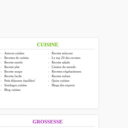
CUISINE
Astuces cuisine
Recette minceur
Recettes de cuisine
Le top 20 des recettes
Recette entrée
Recette salade
Recette plat
Cuisine du monde
Recette soupe
Recettes végétariennes
Recette facile
Recette enfant
Petit déjeuner équilibré
Quizz cuisine
Sondages cuisine
Blogs des experts
Blog cuisine
GROSSESSE