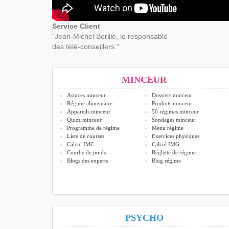
Service Client
"Jean-Michel Berille, le responsable
des télé-conseillers."
MINCEUR
Astuces minceur
Dossiers minceur
Régime alimentaire
Produits minceur
Appareils minceur
50 régimes minceur
Quizz minceur
Sondages minceur
Programme de régime
Menu régime
Liste de courses
Exercices physiques
Calcul IMC
Calcul IMG
Courbe de poids
Réglette de régime
Blogs des experts
Blog régime
PSYCHO