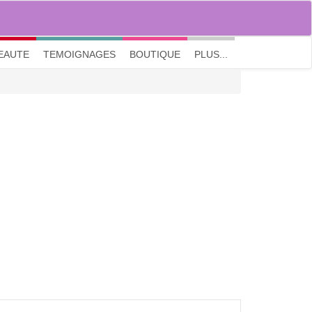
M'inscrire
|
Me connecter
|
? Visite guidée
EAUTE
TEMOIGNAGES
BOUTIQUE
PLUS...