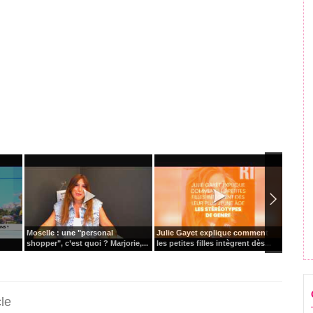
Moselle : une "personal
Julie Gayet explique comment
Médecin
shopper", c’est quoi ? Marjorie,...
les petites filles intègrent dès...
Françoi
cle