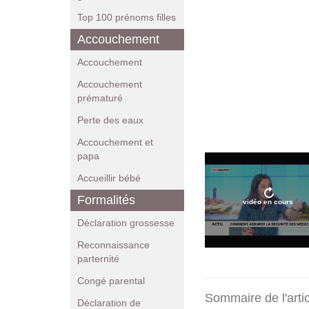
Top 100 prénoms filles
Accouchement
Accouchement
Accouchement
prématuré
Perte des eaux
Accouchement et
papa
Accueillir bébé
Formalités
vidéo en cours
Déclaration grossesse
Reconnaissance
parternité
Congé parental
Sommaire de l'arti
Déclaration de