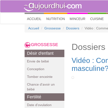
(current)
ACCUEIL
NUTRITION
MINCEUR
CUISINE
Accueil
Grossesse
Dossiers
Vidéo : Comment
Dossiers
GROSSESSE
Désir d'enfant
Vidéo : Com
Envie de bébé
masculine
Conception
Tomber enceinte
Chance d'avoir un
bébé
Fertilité
Date d'ovulation