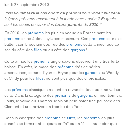
lundi 27 septembre 2010
Vous voulez faire le bon
choix de prénom
pour votre futur bébé
? Quels prénoms reviennent à la mode cette année ? Et quels
sont les coups de cœur des
futurs parents
de
2010
?
En 2010, les
prénoms
les plus en vogue en France sont les
prénoms
d'une à deux syllabes maximum. Ces
prénoms
courts se
battent sur le podium des Top des
prénoms
cette année, que ce
soit du côté des
filles
ou du côté des
garçons
!
Cette année les
prénoms
anglo-saxons observent une très forte
baisse. En effet, la mode des
prénoms
tirés de séries
américaines, comme Ryan et Bryan pour les
garçons
ou Wendy
et Cindy pour les
filles
, ne sont plus que des choix isolés.
Les
prénoms
classiques restent en revanche toujours une valeur
sûre. Dans la catégorie des
prénoms
de
garçons
, on mentionnera
Louis, Maxime ou Thomas. Mais on peut noter une poussée des
Clément et une arrivée en trombe des Yann.
Dans la catégorie des
prénoms
de
filles
, les
prénoms
les plus
donnés se terminent toujours en "a" ou en "é". Il faut noter que