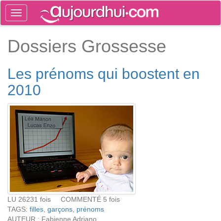
Toggle
navigation
Tog
Dossiers Grossesse
sea
Les prénoms qui boostent en
2010
LU 26231 fois COMMENTÉ 5 fois
TAGS:
filles
,
garçons
,
prénoms
AUTEUR : Fabienne Adriano