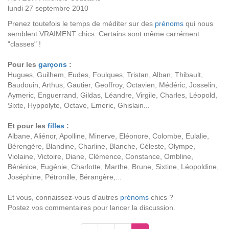
lundi 27 septembre 2010
Prenez toutefois le temps de méditer sur des
prénoms
qui nous
semblent VRAIMENT chics. Certains sont même carrément
"classes" !
Pour les
garçons
:
Hugues, Guilhem, Eudes, Foulques, Tristan, Alban, Thibault,
Baudouin, Arthus, Gautier, Geoffroy, Octavien, Médéric, Josselin,
Aymeric, Enguerrand, Gildas, Léandre, Virgile, Charles, Léopold,
Sixte, Hyppolyte, Octave, Emeric, Ghislain...
Et pour les
filles
:
Albane, Aliénor, Apolline, Minerve, Eléonore, Colombe, Eulalie,
Bérengère, Blandine, Charline, Blanche, Céleste, Olympe,
Violaine, Victoire, Diane, Clémence, Constance, Ombline,
Bérénice, Eugénie, Charlotte, Marthe, Brune, Sixtine, Léopoldine,
Joséphine, Pétronille, Bérangère,...
Et vous, connaissez-vous d'autres
prénoms
chics ?
Postez vos commentaires pour lancer la discussion.