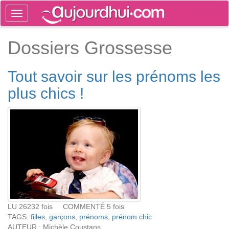
Toggle
navigation
Tog
Dossiers Grossesse
sea
Tout savoir sur les prénoms les
plus chics !
LU 26232 fois COMMENTÉ 5 fois
TAGS:
filles
,
garçons
,
prénoms
,
prénom chic
AUTEUR : Michèle Coustans