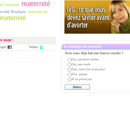
maternité
ité Grenoble
ernité Roubaix
maternité 94
maternité
e page :
le sondage du moment
tager
Twitter
Avez-vous déjà fait une fausse-couche ?
Oui, plusieurs même
Oui, une seule
Non, mais j'en avais peur
Non, jamais
Je ne pense pas