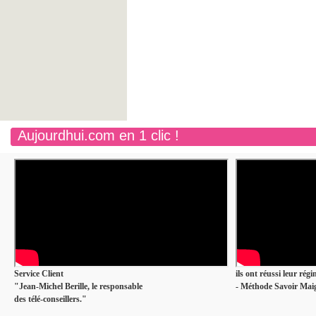
Aujourdhui.com en 1 clic !
Service Client
ils ont réussi leur rég
"Jean-Michel Berille, le responsable
- Méthode Savoir Maig
des télé-conseillers."