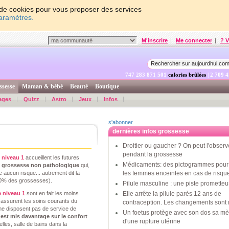
on de cookies pour vous proposer des services
paramètres.
M'inscrire
|
Me connecter
|
? V
747 283 872 150
calories brûlées
| 2 709 
ssesse
Maman & bébé
Beauté
Boutique
ages
Quizz
Astro
Jeux
Infos
s'abonner
dernières infos grossesse
Droitier ou gaucher ? On peut l'observ
pendant la grossesse
 niveau 1
accueillent les futures
Médicaments: des pictogrammes pour 
 grossesse non pathologique
qui,
e aucun risque... autrement dit la
les femmes enceintes en cas de risqu
90% des grossesses).
Pilule masculine : une piste promette
e niveau 1
sont en fait les moins
Elle arrête la pilule parès 12 ans de
 assurent les soins courants du
contraception. Les changements sont 
e disposent pas de service de
Un foetus protège avec son dos sa mè
 est mis davantage sur le confort
d'une rupture utérine
lles, salle de bains dans la