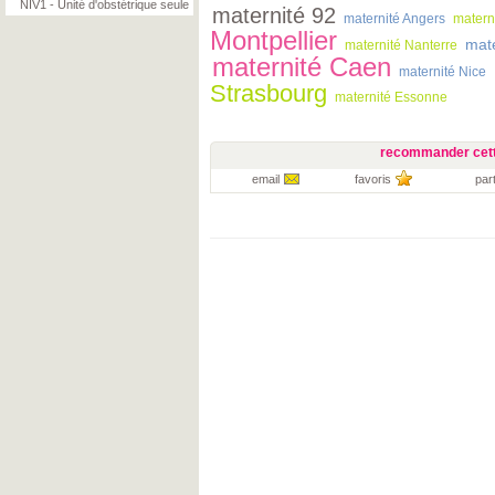
NIV1 - Unité d'obstétrique seule
maternité 92
maternité Angers
matern
Montpellier
mat
maternité Nanterre
maternité Caen
maternité Nice
Strasbourg
maternité Essonne
recommander cett
email
favoris
par