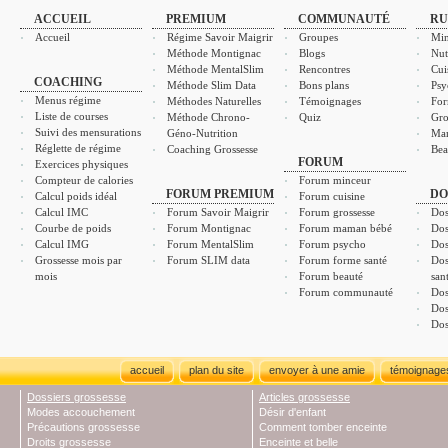
ACCUEIL
PREMIUM
COMMUNAUTÉ
RU
Accueil
Régime Savoir Maigrir
Groupes
Min
Méthode Montignac
Blogs
Nut
Méthode MentalSlim
Rencontres
Cui
COACHING
Méthode Slim Data
Bons plans
Psy
Menus régime
Méthodes Naturelles
Témoignages
For
Liste de courses
Méthode Chrono-
Quiz
Gro
Suivi des mensurations
Géno-Nutrition
Ma
Réglette de régime
Coaching Grossesse
Bea
FORUM
Exercices physiques
Compteur de calories
Forum minceur
FORUM PREMIUM
DO
Calcul poids idéal
Forum cuisine
Calcul IMC
Forum Savoir Maigrir
Forum grossesse
Dos
Courbe de poids
Forum Montignac
Forum maman bébé
Dos
Calcul IMG
Forum MentalSlim
Forum psycho
Dos
Grossesse mois par
Forum SLIM data
Forum forme santé
Dos
mois
Forum beauté
san
Forum communauté
Dos
Dos
Dos
accueil
plan du site
envoyer à une amie
témoignage
Dossiers grossesse
Articles grossesse
Modes accouchement
Désir d'enfant
Précautions grossesse
Comment tomber enceinte
Droits grossesse
Enceinte et belle