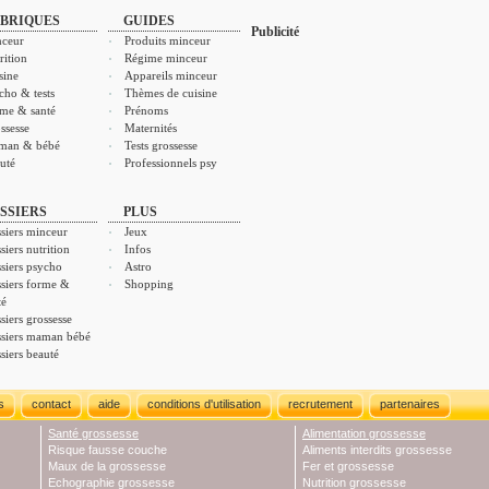
BRIQUES
GUIDES
Publicité
ceur
Produits minceur
rition
Régime minceur
sine
Appareils minceur
cho & tests
Thèmes de cuisine
me & santé
Prénoms
ssesse
Maternités
man & bébé
Tests grossesse
uté
Professionnels psy
SSIERS
PLUS
siers minceur
Jeux
siers nutrition
Infos
siers psycho
Astro
siers forme &
Shopping
té
siers grossesse
siers maman bébé
siers beauté
s
contact
aide
conditions d'utilisation
recrutement
partenaires
Santé grossesse
Alimentation grossesse
Risque fausse couche
Aliments interdits grossesse
Maux de la grossesse
Fer et grossesse
Echographie grossesse
Nutrition grossesse