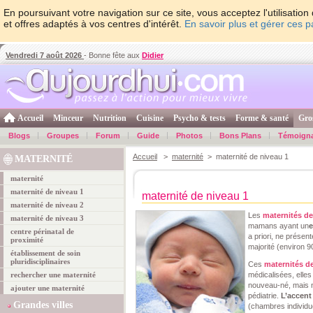
En poursuivant votre navigation sur ce site, vous acceptez l'utilisati
et offres adaptés à vos centres d'intérêt.
En savoir plus et gérer ces 
Vendredi 7 août 2026
- Bonne fête aux
Didier
Accueil
Minceur
Nutrition
Cuisine
Psycho & tests
Forme & santé
Gro
Blogs
Groupes
Forum
Guide
Photos
Bons Plans
Témoign
Accueil
>
maternité
> maternité de niveau 1
MATERNITÉ
maternité
maternité de niveau 1
maternité de niveau 1
maternité de niveau 2
Les
maternités de
maternité de niveau 3
mamans ayant un
e
centre périnatal de
a priori, ne présent
proximité
majorité (environ 
établissement de soin
pluridisciplinaires
Ces
maternités d
rechercher une maternité
médicalisées, elles
nouveau-né, mais n
ajouter une maternité
pédiatrie.
L’accent
Grandes villes
(chambres individue