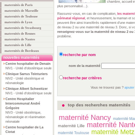
chambre, accueil 
maternités de Paris
plus personnalisé…).
maternités de Marseille
Rassurez-vous, en cas de complication,
les matern
maternités de Toulouse
périnatal régional
, et heureusement, la maman et s
maternités de Lyon
peuvent être ainsi transférés rapidement d’une mater
de niveau 2 ou une maternité de niveau 3. Donc, si v
maternités de Strasbourg
renseignez-vous sur la maternité de niveau 2 ou 
maternités de Rennes
problème.
maternités de Nantes
maternités de Lille
maternités de Bordeaux
recherche par nom
nouvelles maternités
Centre hospitalier de Denain
nom de la maternité
NIV1 - Unité d'obstétrique seule
Clinique Sarrus Teinturiers
recherche par critères
NIV2 - Unité obstétrique et
néonatologie
Vous ne trouvez pas ?
ajouter
Clinique Albert Schweitzer
NIV1 - Unité d'obstétrique seule
Centre Hospitalier
Intercommunal André
top des recherches maternités
Grégoire
NIV3 - Unité obstétrique,
maternité Nancy
néonatologie et réanimation
maternité Mar
néonatale
maternité Nant
maternité Lille
Centre hospitalier de La
maternité Metz
Ciotat
maternité Toulouse