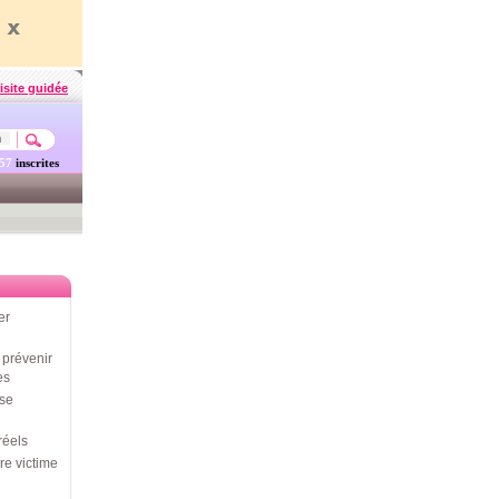
isite guidée
457
inscrites
er
prévenir
es
use
réels
re victime