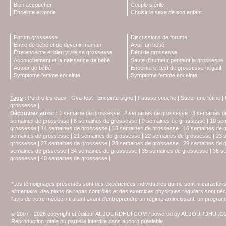
Bien accoucher
Couple stérile
Enceinte et mode
Choisir le sexe de son enfant
Forum grossesse
Discussions de forums
Envie de bébé et de devenir maman
Avoir un bébé
Être enceinte et bien vivre sa grossesse
Déni de grossesse
Accouchement et la naissance de bébé
Saute d'humeur pendant la grossesse
Autour de bébé
Enceinte et test de grossesse négatif
Symptome femme enceinte
Symptome femme enceinte
Tags
:
Perdre les eaux
|
Ova-test
|
Enceinte signe
|
Fausse couche
|
Sucer une tétine
|
grossesse
|
Découvrez aussi
:
1 semaine de grossesse
|
2 semaines de grossesse
|
3 semaines d
semaines de grossesse
|
8 semaines de grossesse
|
9 semaines de grossesse
|
10 se
grossesse
|
14 semaines de grossesse
|
15 semaines de grossesse
|
16 semaines de 
semaines de grossesse
|
21 semaines de grossesse
|
22 semaines de grossesse
|
23 
grossesse
|
27 semaines de grossesse
|
28 semaines de grossesse
|
29 semaines de 
semaines de grssesse
|
34 semaines de grossesse
|
35 semaines de grossesse
|
36 s
grossesse
|
40 semaines de grossesse
|
*Les témoignages présentés sont des expériences individuelles qui ne sont ni caractéri
alimentaire, des plans de repas contrôlés et des exercices physiques réguliers sont n
l'avis de votre médecin traitant avant d'entreprendre un régime amincissant, un programm
© 2007 - 2026 copyright et éditeur AUJOURDHUI.COM / powered by AUJOURDHUI.
Reproduction totale ou partielle interdite sans accord préalable.