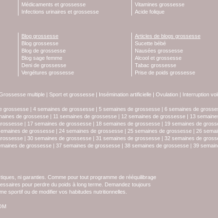
Médicaments et grossesse
Vitamines grossesse
Infections urinaires et grossesse
Acide folique
Blog grossesse
Articles de blogs grossesse
Blog grossesse
Sucette bébé
Blog de grossesse
Nausées grossesse
Blog sage femme
Alcool et grossesse
Deni de grossesse
Tabac grossesse
Vergétures grossesse
Prise de poids grossesse
Grossesse multiple
|
Sport et grossesse
|
Insémination artificielle
|
Ovulation
|
Interruption vo
e grossesse
|
4 semaines de grossesse
|
5 semaines de grossesse
|
6 semaines de grosse
maines de grossesse
|
11 semaines de grossesse
|
12 semaines de grossesse
|
13 semaine
grossesse
|
17 semaines de grossesse
|
18 semaines de grossesse
|
19 semaines de gross
semaines de grossesse
|
24 semaines de grossesse
|
25 semaines de grossesse
|
26 semai
grossesse
|
30 semaines de grossesse
|
31 semaines de grossesse
|
32 semaines de gross
emaines de grossesse
|
37 semaines de grossesse
|
38 semaines de grossesse
|
39 semain
stiques, ni garanties. Comme pour tout programme de rééquilibrage
écessaires pour perdre du poids à long terme. Demandez toujours
e sportif ou de modifier vos habitudes nutritionnelles.
COM