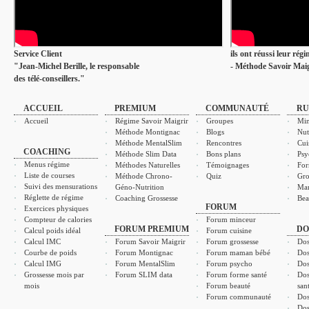
Service Client
ils ont réussi leur rég
"Jean-Michel Berille, le responsable
- Méthode Savoir Maig
des télé-conseillers."
ACCUEIL
PREMIUM
COMMUNAUTÉ
RU
Accueil
Régime Savoir Maigrir
Groupes
Min
Méthode Montignac
Blogs
Nut
Méthode MentalSlim
Rencontres
Cui
COACHING
Méthode Slim Data
Bons plans
Psy
Menus régime
Méthodes Naturelles
Témoignages
For
Liste de courses
Méthode Chrono-
Quiz
Gro
Suivi des mensurations
Géno-Nutrition
Ma
Réglette de régime
Coaching Grossesse
Bea
FORUM
Exercices physiques
Compteur de calories
Forum minceur
FORUM PREMIUM
DO
Calcul poids idéal
Forum cuisine
Calcul IMC
Forum Savoir Maigrir
Forum grossesse
Dos
Courbe de poids
Forum Montignac
Forum maman bébé
Dos
Calcul IMG
Forum MentalSlim
Forum psycho
Dos
Grossesse mois par
Forum SLIM data
Forum forme santé
Dos
mois
Forum beauté
san
Forum communauté
Dos
Dos