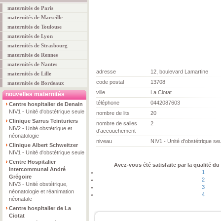
maternités de Paris
maternités de Marseille
maternités de Toulouse
maternités de Lyon
maternités de Strasbourg
maternités de Rennes
maternités de Nantes
adresse
12, boulevard Lamartine
maternités de Lille
code postal
13708
maternités de Bordeaux
ville
La Ciotat
nouvelles maternités
téléphone
0442087603
Centre hospitalier de Denain
NIV1 - Unité d'obstétrique seule
nombre de lits
20
Clinique Sarrus Teinturiers
nombre de salles
2
NIV2 - Unité obstétrique et
d'accouchement
néonatologie
niveau
NIV1 - Unité d'obstétrique se
Clinique Albert Schweitzer
NIV1 - Unité d'obstétrique seule
Centre Hospitalier
Avez-vous été satisfaite par la qualité du
Intercommunal André
1
Grégoire
2
NIV3 - Unité obstétrique,
3
néonatologie et réanimation
4
néonatale
Centre hospitalier de La
Ciotat