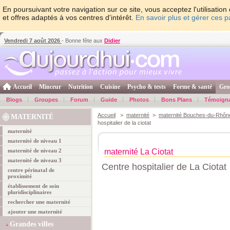
En poursuivant votre navigation sur ce site, vous acceptez l'utilisati
et offres adaptés à vos centres d'intérêt.
En savoir plus et gérer ces 
Vendredi 7 août 2026
- Bonne fête aux
Didier
Accueil
Minceur
Nutrition
Cuisine
Psycho & tests
Forme & santé
Gro
Blogs
Groupes
Forum
Guide
Photos
Bons Plans
Témoign
Accueil
>
maternité
>
maternité Bouches-du-Rhôn
MATERNITÉ
hospitalier de la ciotat
maternité
maternité de niveau 1
maternité de niveau 2
maternité La Ciotat
maternité de niveau 3
Centre hospitalier de La Ciotat
centre périnatal de
proximité
établissement de soin
pluridisciplinaires
rechercher une maternité
ajouter une maternité
Grandes villes