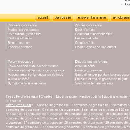
Dos
accueil
plan du site
envoyer à une amie
témoignage
Dossiers grossesse
Articles grossesse
Modes accouchement
Désir d'enfant
Précautions grossesse
Comment tomber enceinte
Droits grossesse
Enceinte et belle
Bien accoucher
Couple stérile
Enceinte et mode
Choisir le sexe de son enfant
Forum grossesse
Discussions de forums
Envie de bébé et de devenir maman
Avoir un bébé
Être enceinte et bien vivre sa grossesse
Déni de grossesse
Accouchement et la naissance de bébé
Saute d'humeur pendant la grossesse
Autour de bébé
Enceinte et test de grossesse négatif
Symptome femme enceinte
Symptome femme enceinte
Tags
:
Perdre les eaux
|
Ova-test
|
Enceinte signe
|
Fausse couche
|
Sucer une tétine
|
grossesse
|
Découvrez aussi
:
1 semaine de grossesse
|
2 semaines de grossesse
|
3 semaines d
semaines de grossesse
|
8 semaines de grossesse
|
9 semaines de grossesse
|
10 se
grossesse
|
14 semaines de grossesse
|
15 semaines de grossesse
|
16 semaines de 
semaines de grossesse
|
21 semaines de grossesse
|
22 semaines de grossesse
|
23 
grossesse
|
27 semaines de grossesse
|
28 semaines de grossesse
|
29 semaines de 
semaines de grssesse
|
34 semaines de grossesse
|
35 semaines de grossesse
|
36 s