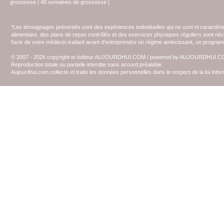
grossesse
|
40 semaines de grossesse
|
*Les témoignages présentés sont des expériences individuelles qui ne sont ni caractéri
alimentaire, des plans de repas contrôlés et des exercices physiques réguliers sont n
l'avis de votre médecin traitant avant d'entreprendre un régime amincissant, un programm
© 2007 - 2026 copyright et éditeur AUJOURDHUI.COM / powered by AUJOURDHUI.
Reproduction totale ou partielle interdite sans accord préalable.
Aujourdhui.com collecte et traite les données personnelles dans le respect de la loi Inf