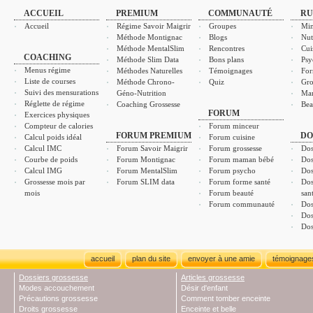
ACCUEIL
PREMIUM
COMMUNAUTÉ
RU
Accueil
Régime Savoir Maigrir
Groupes
Min
Méthode Montignac
Blogs
Nut
Méthode MentalSlim
Rencontres
Cui
COACHING
Méthode Slim Data
Bons plans
Psy
Menus régime
Méthodes Naturelles
Témoignages
For
Liste de courses
Méthode Chrono-
Quiz
Gro
Suivi des mensurations
Géno-Nutrition
Ma
Réglette de régime
Coaching Grossesse
Bea
FORUM
Exercices physiques
Compteur de calories
Forum minceur
FORUM PREMIUM
DO
Calcul poids idéal
Forum cuisine
Calcul IMC
Forum Savoir Maigrir
Forum grossesse
Dos
Courbe de poids
Forum Montignac
Forum maman bébé
Dos
Calcul IMG
Forum MentalSlim
Forum psycho
Dos
Grossesse mois par
Forum SLIM data
Forum forme santé
Dos
mois
Forum beauté
san
Forum communauté
Dos
Dos
Dos
accueil
plan du site
envoyer à une amie
témoignage
Dossiers grossesse
Articles grossesse
Modes accouchement
Désir d'enfant
Précautions grossesse
Comment tomber enceinte
Droits grossesse
Enceinte et belle