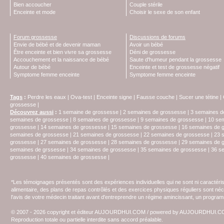
Bien accoucher
Couple stérile
Enceinte et mode
Choisir le sexe de son enfant
Forum grossesse
Discussions de forums
Envie de bébé et de devenir maman
Avoir un bébé
Être enceinte et bien vivre sa grossesse
Déni de grossesse
Accouchement et la naissance de bébé
Saute d'humeur pendant la grossesse
Autour de bébé
Enceinte et test de grossesse négatif
Symptome femme enceinte
Symptome femme enceinte
Tags
:
Perdre les eaux
|
Ova-test
|
Enceinte signe
|
Fausse couche
|
Sucer une tétine
|
grossesse
|
Découvrez aussi
:
1 semaine de grossesse
|
2 semaines de grossesse
|
3 semaines d
semaines de grossesse
|
8 semaines de grossesse
|
9 semaines de grossesse
|
10 se
grossesse
|
14 semaines de grossesse
|
15 semaines de grossesse
|
16 semaines de 
semaines de grossesse
|
21 semaines de grossesse
|
22 semaines de grossesse
|
23 
grossesse
|
27 semaines de grossesse
|
28 semaines de grossesse
|
29 semaines de 
semaines de grssesse
|
34 semaines de grossesse
|
35 semaines de grossesse
|
36 s
grossesse
|
40 semaines de grossesse
|
*Les témoignages présentés sont des expériences individuelles qui ne sont ni caractéri
alimentaire, des plans de repas contrôlés et des exercices physiques réguliers sont n
l'avis de votre médecin traitant avant d'entreprendre un régime amincissant, un programm
© 2007 - 2026 copyright et éditeur AUJOURDHUI.COM / powered by AUJOURDHUI.
Reproduction totale ou partielle interdite sans accord préalable.