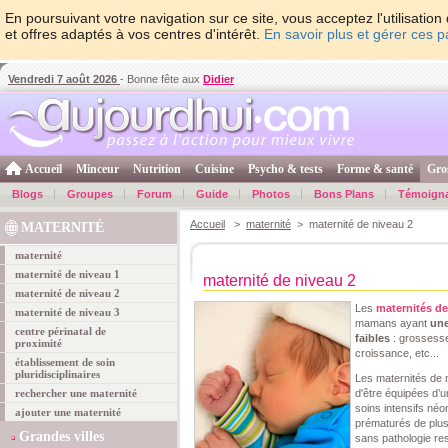
En poursuivant votre navigation sur ce site, vous acceptez l'utilisati
et offres adaptés à vos centres d'intérêt.
En savoir plus et gérer ces 
Vendredi 7 août 2026
- Bonne fête aux
Didier
Accueil
Minceur
Nutrition
Cuisine
Psycho & tests
Forme & santé
Gro
Blogs
Groupes
Forum
Guide
Photos
Bons Plans
Témoign
Accueil
>
maternité
> maternité de niveau 2
MATERNITÉ
maternité
maternité de niveau 1
maternité de niveau 2
maternité de niveau 2
Les
maternités de
maternité de niveau 3
mamans ayant
une
centre périnatal de
faibles
: grossesse
proximité
croissance, etc...
établissement de soin
pluridisciplinaires
Les maternités de ni
rechercher une maternité
d'être équipées d’
soins intensifs néo
ajouter une maternité
prématurés de plu
Grandes villes
sans pathologie res