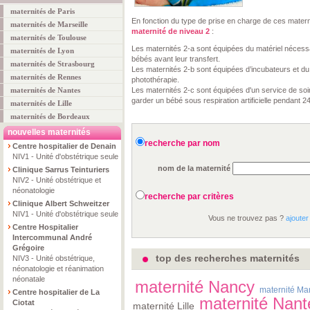
maternités de Paris
En fonction du type de prise en charge de ces materni
maternités de Marseille
maternité de niveau 2
:
maternités de Toulouse
Les maternités 2-a sont équipées du matériel nécess
maternités de Lyon
bébés avant leur transfert.
maternités de Strasbourg
Les maternités 2-b sont équipées d’incubateurs et du
maternités de Rennes
photothérapie.
maternités de Nantes
Les maternités 2-c sont équipées d'un service de soi
garder un bébé sous respiration artificielle pendant 2
maternités de Lille
maternités de Bordeaux
nouvelles maternités
recherche par nom
Centre hospitalier de Denain
NIV1 - Unité d'obstétrique seule
nom de la maternité
Clinique Sarrus Teinturiers
NIV2 - Unité obstétrique et
néonatologie
recherche par critères
Clinique Albert Schweitzer
NIV1 - Unité d'obstétrique seule
Vous ne trouvez pas ?
ajouter
Centre Hospitalier
Intercommunal André
Grégoire
top des recherches maternités
NIV3 - Unité obstétrique,
néonatologie et réanimation
néonatale
maternité Nancy
maternité Mar
Centre hospitalier de La
maternité Nant
Ciotat
maternité Lille