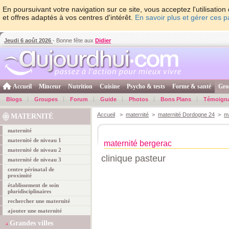
En poursuivant votre navigation sur ce site, vous acceptez l'utilisati
et offres adaptés à vos centres d'intérêt.
En savoir plus et gérer ces 
Jeudi 6 août 2026
- Bonne fête aux
Didier
Accueil
Minceur
Nutrition
Cuisine
Psycho & tests
Forme & santé
Gro
Blogs
Groupes
Forum
Guide
Photos
Bons Plans
Témoign
Accueil
>
maternité
>
maternité Dordogne 24
>
m
MATERNITÉ
maternité
maternité de niveau 1
maternité bergerac
maternité de niveau 2
clinique pasteur
maternité de niveau 3
centre périnatal de
proximité
établissement de soin
pluridisciplinaires
rechercher une maternité
ajouter une maternité
Grandes villes