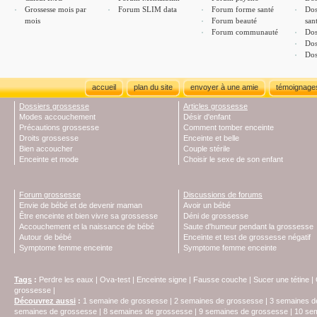
Grossesse mois par
Forum SLIM data
Forum forme santé
Dos
mois
Forum beauté
san
Forum communauté
Dos
Dos
Dos
accueil
plan du site
envoyer à une amie
témoignage
Dossiers grossesse
Articles grossesse
Modes accouchement
Désir d'enfant
Précautions grossesse
Comment tomber enceinte
Droits grossesse
Enceinte et belle
Bien accoucher
Couple stérile
Enceinte et mode
Choisir le sexe de son enfant
Forum grossesse
Discussions de forums
Envie de bébé et de devenir maman
Avoir un bébé
Être enceinte et bien vivre sa grossesse
Déni de grossesse
Accouchement et la naissance de bébé
Saute d'humeur pendant la grossesse
Autour de bébé
Enceinte et test de grossesse négatif
Symptome femme enceinte
Symptome femme enceinte
Tags
:
Perdre les eaux
|
Ova-test
|
Enceinte signe
|
Fausse couche
|
Sucer une tétine
|
grossesse
|
Découvrez aussi
:
1 semaine de grossesse
|
2 semaines de grossesse
|
3 semaines d
semaines de grossesse
|
8 semaines de grossesse
|
9 semaines de grossesse
|
10 se