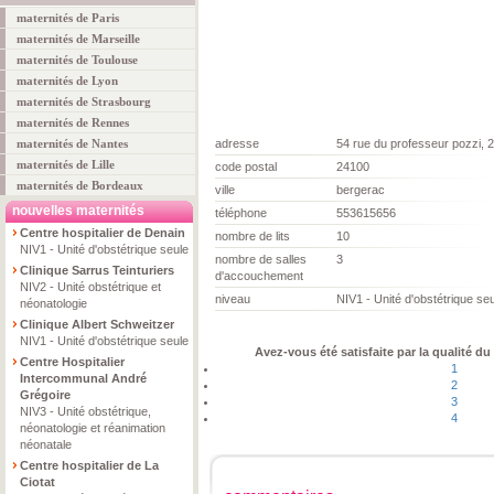
maternités de Paris
maternités de Marseille
maternités de Toulouse
maternités de Lyon
maternités de Strasbourg
maternités de Rennes
maternités de Nantes
adresse
54 rue du professeur pozzi, 
maternités de Lille
code postal
24100
maternités de Bordeaux
ville
bergerac
nouvelles maternités
téléphone
553615656
Centre hospitalier de Denain
nombre de lits
10
NIV1 - Unité d'obstétrique seule
nombre de salles
3
Clinique Sarrus Teinturiers
d'accouchement
NIV2 - Unité obstétrique et
niveau
NIV1 - Unité d'obstétrique se
néonatologie
Clinique Albert Schweitzer
NIV1 - Unité d'obstétrique seule
Avez-vous été satisfaite par la qualité du
Centre Hospitalier
1
Intercommunal André
2
Grégoire
3
NIV3 - Unité obstétrique,
4
néonatologie et réanimation
néonatale
Centre hospitalier de La
Ciotat