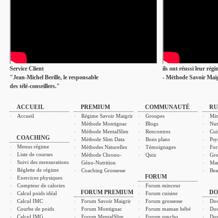
Service Client
ils ont réussi leur rég
"Jean-Michel Berille, le responsable
- Méthode Savoir Maig
des télé-conseillers."
ACCUEIL
PREMIUM
COMMUNAUTÉ
RU
Accueil
Régime Savoir Maigrir
Groupes
Min
Méthode Montignac
Blogs
Nut
Méthode MentalSlim
Rencontres
Cui
COACHING
Méthode Slim Data
Bons plans
Psy
Menus régime
Méthodes Naturelles
Témoignages
For
Liste de courses
Méthode Chrono-
Quiz
Gro
Suivi des mensurations
Géno-Nutrition
Ma
Réglette de régime
Coaching Grossesse
Bea
FORUM
Exercices physiques
Compteur de calories
Forum minceur
FORUM PREMIUM
DO
Calcul poids idéal
Forum cuisine
Calcul IMC
Forum Savoir Maigrir
Forum grossesse
Dos
Courbe de poids
Forum Montignac
Forum maman bébé
Dos
Calcul IMG
Forum MentalSlim
Forum psycho
Dos