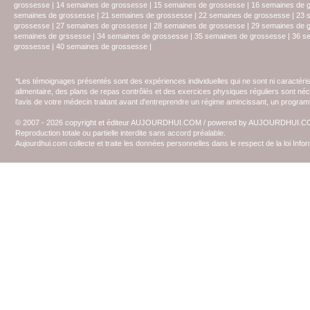
grossesse
|
14 semaines de grossesse
|
15 semaines de grossesse
|
16 semaines de 
semaines de grossesse
|
21 semaines de grossesse
|
22 semaines de grossesse
|
23 
grossesse
|
27 semaines de grossesse
|
28 semaines de grossesse
|
29 semaines de 
semaines de grssesse
|
34 semaines de grossesse
|
35 semaines de grossesse
|
36 s
grossesse
|
40 semaines de grossesse
|
*Les témoignages présentés sont des expériences individuelles qui ne sont ni caractéri
alimentaire, des plans de repas contrôlés et des exercices physiques réguliers sont n
l'avis de votre médecin traitant avant d'entreprendre un régime amincissant, un programm
© 2007 - 2026 copyright et éditeur AUJOURDHUI.COM / powered by AUJOURDHUI.
Reproduction totale ou partielle interdite sans accord préalable.
Aujourdhui.com collecte et traite les données personnelles dans le respect de la loi Inf