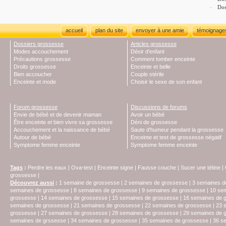
Dos
accueil
plan du site
envoyer à une amie
témoignage
Dossiers grossesse
Articles grossesse
Modes accouchement
Désir d'enfant
Précautions grossesse
Comment tomber enceinte
Droits grossesse
Enceinte et belle
Bien accoucher
Couple stérile
Enceinte et mode
Choisir le sexe de son enfant
Forum grossesse
Discussions de forums
Envie de bébé et de devenir maman
Avoir un bébé
Être enceinte et bien vivre sa grossesse
Déni de grossesse
Accouchement et la naissance de bébé
Saute d'humeur pendant la grossesse
Autour de bébé
Enceinte et test de grossesse négatif
Symptome femme enceinte
Symptome femme enceinte
Tags
:
Perdre les eaux
|
Ova-test
|
Enceinte signe
|
Fausse couche
|
Sucer une tétine
|
grossesse
|
Découvrez aussi
:
1 semaine de grossesse
|
2 semaines de grossesse
|
3 semaines d
semaines de grossesse
|
8 semaines de grossesse
|
9 semaines de grossesse
|
10 se
grossesse
|
14 semaines de grossesse
|
15 semaines de grossesse
|
16 semaines de 
semaines de grossesse
|
21 semaines de grossesse
|
22 semaines de grossesse
|
23 
grossesse
|
27 semaines de grossesse
|
28 semaines de grossesse
|
29 semaines de 
semaines de grssesse
|
34 semaines de grossesse
|
35 semaines de grossesse
|
36 s