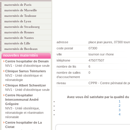
maternités de Paris
maternités de Marseille
maternités de Toulouse
maternités de Lyon
maternités de Strasbourg
maternités de Rennes
maternités de Nantes
adresse
place jean jaures, 07300 tou
maternités de Lille
code postal
07300
maternités de Bordeaux
ville
tournon sur rhone
nouvelles maternités
téléphone
475077507
Centre hospitalier de Denain
NIV1 - Unité d'obstétrique seule
nombre de lits
6
Clinique Sarrus Teinturiers
nombre de salles
0
NIV2 - Unité obstétrique et
d'accouchement
néonatologie
niveau
CPPR - Centre périnatal de p
Clinique Albert Schweitzer
NIV1 - Unité d'obstétrique seule
Centre Hospitalier
Avez-vous été satisfaite par la qualité du
Intercommunal André
1
Grégoire
2
NIV3 - Unité obstétrique,
3
néonatologie et réanimation
4
néonatale
Centre hospitalier de La
Ciotat