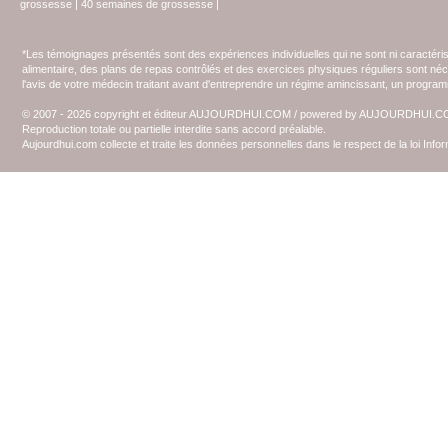
grossesse
|
40 semaines de grossesse
|
*Les témoignages présentés sont des expériences individuelles qui ne sont ni caractéri
alimentaire, des plans de repas contrôlés et des exercices physiques réguliers sont n
l'avis de votre médecin traitant avant d'entreprendre un régime amincissant, un programm
© 2007 - 2026 copyright et éditeur AUJOURDHUI.COM / powered by AUJOURDHUI.
Reproduction totale ou partielle interdite sans accord préalable.
Aujourdhui.com collecte et traite les données personnelles dans le respect de la loi Inf