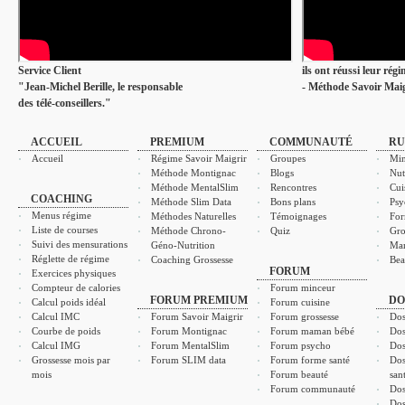
Service Client
ils ont réussi leur rég
"Jean-Michel Berille, le responsable
- Méthode Savoir Maig
des télé-conseillers."
ACCUEIL
PREMIUM
COMMUNAUTÉ
RU
Accueil
Régime Savoir Maigrir
Groupes
Min
Méthode Montignac
Blogs
Nut
Méthode MentalSlim
Rencontres
Cui
COACHING
Méthode Slim Data
Bons plans
Psy
Menus régime
Méthodes Naturelles
Témoignages
For
Liste de courses
Méthode Chrono-
Quiz
Gro
Suivi des mensurations
Géno-Nutrition
Ma
Réglette de régime
Coaching Grossesse
Bea
FORUM
Exercices physiques
Compteur de calories
Forum minceur
FORUM PREMIUM
DO
Calcul poids idéal
Forum cuisine
Calcul IMC
Forum Savoir Maigrir
Forum grossesse
Dos
Courbe de poids
Forum Montignac
Forum maman bébé
Dos
Calcul IMG
Forum MentalSlim
Forum psycho
Dos
Grossesse mois par
Forum SLIM data
Forum forme santé
Dos
mois
Forum beauté
san
Forum communauté
Dos
Dos