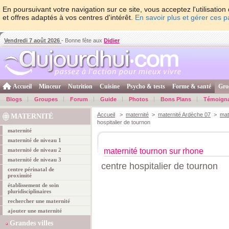
En poursuivant votre navigation sur ce site, vous acceptez l'utilisati
et offres adaptés à vos centres d'intérêt.
En savoir plus et gérer ces 
Vendredi 7 août 2026
- Bonne fête aux
Didier
Accueil
Minceur
Nutrition
Cuisine
Psycho & tests
Forme & santé
Gro
Blogs
Groupes
Forum
Guide
Photos
Bons Plans
Témoign
Accueil
>
maternité
>
maternité Ardèche 07
>
mat
MATERNITÉ
hospitalier de tournon
maternité
maternité de niveau 1
maternité de niveau 2
maternité tournon sur rhone
maternité de niveau 3
centre hospitalier de tournon
centre périnatal de
proximité
établissement de soin
pluridisciplinaires
rechercher une maternité
ajouter une maternité
Grandes villes