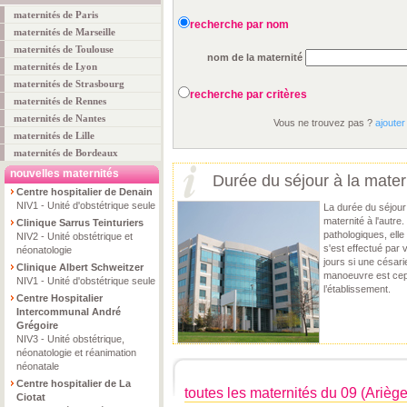
maternités de Paris
recherche par nom
maternités de Marseille
maternités de Toulouse
nom de la maternité
maternités de Lyon
maternités de Strasbourg
recherche par critères
maternités de Rennes
maternités de Nantes
Vous ne trouvez pas ?
ajouter
maternités de Lille
maternités de Bordeaux
nouvelles maternités
Durée du séjour à la mater
Centre hospitalier de Denain
NIV1 - Unité d'obstétrique seule
La durée du séjour 
maternité à l'autr
Clinique Sarrus Teinturiers
pathologiques, elle
NIV2 - Unité obstétrique et
s'est effectué par v
néonatologie
jours si une césar
Clinique Albert Schweitzer
manoeuvre est cepe
NIV1 - Unité d'obstétrique seule
l’établissement.
Centre Hospitalier
Intercommunal André
Grégoire
NIV3 - Unité obstétrique,
néonatologie et réanimation
néonatale
Centre hospitalier de La
toutes les maternités du 09 (Ariège
Ciotat