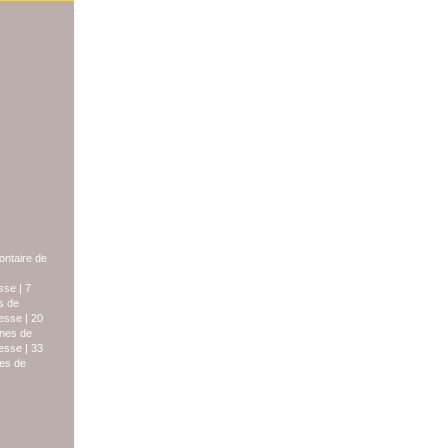
lontaire de
sse
|
7
s de
esse
|
20
nes de
esse
|
33
es de