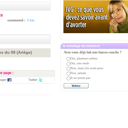
ns
commenté :
0 fois
le sondage du moment
es du 09 (Ariège)
Avez-vous déjà fait une fausse-couche ?
Oui, plusieurs même
Oui, une seule
Non, mais j'en avais peur
e page :
Non, jamais
Je ne pense pas
tager
Twitter