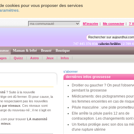
on de cookies pour vous proposer des services
paramètres.
M'inscrire
|
Me connecter
|
? V
747 445 376 705
calories brûlées
| 2 709 
ssesse
Maman & bébé
Beauté
Boutique
ages
Quizz
Astro
Jeux
Infos
s'abonner
dernières infos grossesse
Droitier ou gaucher ? On peut l'observ
pendant la grossesse
nité
? Suite à la nouvelle
Médicaments: des pictogrammes pour 
iège ont dû fermer. Et pour cause, la
ne respectaient pas les nouvelles
les femmes enceintes en cas de risqu
s par niveaux
. Ces niveaux sont
Pilule masculine : une piste promette
arge du nouveau-né ; il ne s’agit en
Elle arrête la pilule parès 12 ans de
contraception. Les changements sont 
.com pour trouver
LA maternité
e mieux
.
Un foetus protège avec son dos sa mè
d'une rupture utérine