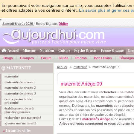
En poursuivant votre navigation sur ce site, vous acceptez l'utilisati
et offres adaptés à vos centres d'intérêt.
En savoir plus et gérer ces 
Samedi 8 août 2026
- Bonne fête aux
Didier
Accueil
Minceur
Nutrition
Cuisine
Psycho & tests
Forme & santé
Gro
Blogs
Groupes
Forum
Guide
Photos
Bons Plans
Témoign
Accueil
>
maternité
> maternité Ariège 09
MATERNITÉ
maternité
maternité de niveau 1
maternité Ariège 09
maternité de niveau 2
Vous êtes enceinte et vous
recherchez une mater
maternité de niveau 3
organisation des maternités, certaines maternités Ar
centre périnatal de
qualité des soins et les compétences du personnel 
proximité
normes. Dorénavant, les
maternités sont classée
établissement de soin
accordés en fonction des possibilités de prise en ch
pluridisciplinaires
aucun cas de critère de qualité ou de sécurité.
rechercher une maternité
Faites le tri des
maternités Ariège
avec aujourdhui
ajouter une maternité
Ariège qui vous correspond et vous convient l
Grandes villes