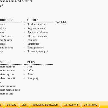
ime et cela les rend heureux
rir
BRIQUES
GUIDES
Publicité
ceur
Produits minceur
rition
Régime minceur
sine
Appareils minceur
cho & tests
Thèmes de cuisine
me & santé
Prénoms
ssesse
Maternités
man & bébé
Tests grossesse
uté
Professionnels psy
SSIERS
PLUS
siers minceur
Jeux
siers nutrition
Infos
siers psycho
Astro
siers forme &
Shopping
té
siers grossesse
siers maman bébé
siers beauté
s
contact
aide
conditions d'utilisation
recrutement
partenaires