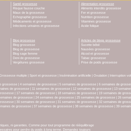
Santé grossesse
Alimentation grossesse
Risque fausse couche
Aliments interdits grossesse
Maux de la grossesse
Fer et grossesse
Echographie grossesse
Nutrition grossesse
Médicaments et grossesse
Vitamines grossesse
Infections urinaires et grossesse
Acide folique
Blog grossesse
Articles de blogs grossesse
Blog grossesse
Sucette bébé
Blog de grossesse
Nausées grossesse
Blog sage femme
Alcool et grossesse
Deni de grossesse
Tabac grossesse
Vergétures grossesse
Prise de poids grossesse
Grossesse multiple
|
Sport et grossesse
|
Insémination artificielle
|
Ovulation
|
Interruption vo
e grossesse
|
4 semaines de grossesse
|
5 semaines de grossesse
|
6 semaines de grosse
maines de grossesse
|
11 semaines de grossesse
|
12 semaines de grossesse
|
13 semaine
grossesse
|
17 semaines de grossesse
|
18 semaines de grossesse
|
19 semaines de gross
semaines de grossesse
|
24 semaines de grossesse
|
25 semaines de grossesse
|
26 semai
grossesse
|
30 semaines de grossesse
|
31 semaines de grossesse
|
32 semaines de gross
emaines de grossesse
|
37 semaines de grossesse
|
38 semaines de grossesse
|
39 semain
stiques, ni garanties. Comme pour tout programme de rééquilibrage
écessaires pour perdre du poids à long terme. Demandez toujours