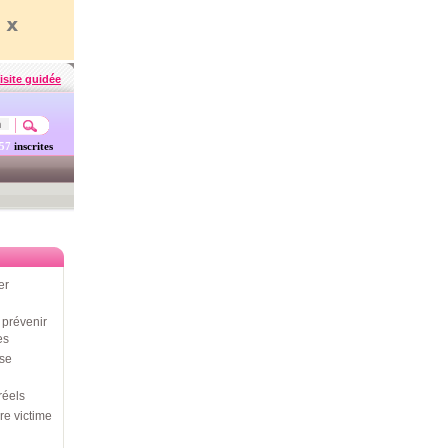
isite guidée
457
inscrites
er
prévenir
es
use
réels
re victime