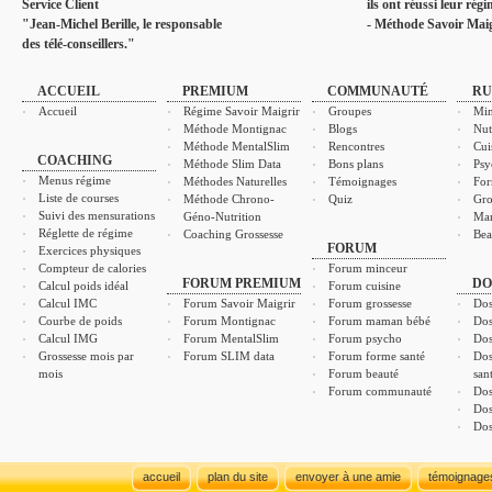
Service Client
ils ont réussi leur rég
"Jean-Michel Berille, le responsable
- Méthode Savoir Maig
des télé-conseillers."
ACCUEIL
PREMIUM
COMMUNAUTÉ
RU
Accueil
Régime Savoir Maigrir
Groupes
Min
Méthode Montignac
Blogs
Nut
Méthode MentalSlim
Rencontres
Cui
COACHING
Méthode Slim Data
Bons plans
Psy
Menus régime
Méthodes Naturelles
Témoignages
For
Liste de courses
Méthode Chrono-
Quiz
Gro
Suivi des mensurations
Géno-Nutrition
Ma
Réglette de régime
Coaching Grossesse
Bea
FORUM
Exercices physiques
Compteur de calories
Forum minceur
FORUM PREMIUM
DO
Calcul poids idéal
Forum cuisine
Calcul IMC
Forum Savoir Maigrir
Forum grossesse
Dos
Courbe de poids
Forum Montignac
Forum maman bébé
Dos
Calcul IMG
Forum MentalSlim
Forum psycho
Dos
Grossesse mois par
Forum SLIM data
Forum forme santé
Dos
mois
Forum beauté
san
Forum communauté
Dos
Dos
Dos
accueil
plan du site
envoyer à une amie
témoignage