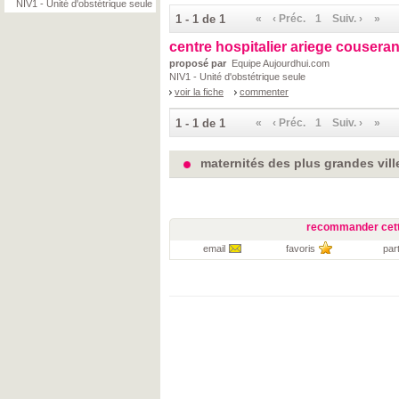
NIV1 - Unité d'obstétrique seule
1 - 1 de 1
«
‹ Préc.
1
Suiv. ›
»
centre hospitalier ariege cousera
proposé par
Equipe Aujourdhui.com
NIV1 - Unité d'obstétrique seule
voir la fiche
commenter
1 - 1 de 1
«
‹ Préc.
1
Suiv. ›
»
maternités des plus grandes vill
recommander cett
email
favoris
par