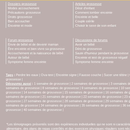
Dossiers grossesse
Articles grossesse
Modes accouchement
Désir d'enfant
Précautions grossesse
Comment tomber enceinte
Droits grossesse
Enceinte et belle
Bien accoucher
Couple stérile
Enceinte et mode
Choisir le sexe de son enfant
Forum grossesse
Discussions de forums
Envie de bébé et de devenir maman
Avoir un bébé
Être enceinte et bien vivre sa grossesse
Déni de grossesse
Accouchement et la naissance de bébé
Saute d'humeur pendant la grossesse
Autour de bébé
Enceinte et test de grossesse négatif
Symptome femme enceinte
Symptome femme enceinte
Tags
:
Perdre les eaux
|
Ova-test
|
Enceinte signe
|
Fausse couche
|
Sucer une tétine
|
grossesse
|
Découvrez aussi
:
1 semaine de grossesse
|
2 semaines de grossesse
|
3 semaines d
semaines de grossesse
|
8 semaines de grossesse
|
9 semaines de grossesse
|
10 se
grossesse
|
14 semaines de grossesse
|
15 semaines de grossesse
|
16 semaines de 
semaines de grossesse
|
21 semaines de grossesse
|
22 semaines de grossesse
|
23 
grossesse
|
27 semaines de grossesse
|
28 semaines de grossesse
|
29 semaines de 
semaines de grssesse
|
34 semaines de grossesse
|
35 semaines de grossesse
|
36 s
grossesse
|
40 semaines de grossesse
|
*Les témoignages présentés sont des expériences individuelles qui ne sont ni caractéri
alimentaire, des plans de repas contrôlés et des exercices physiques réguliers sont n