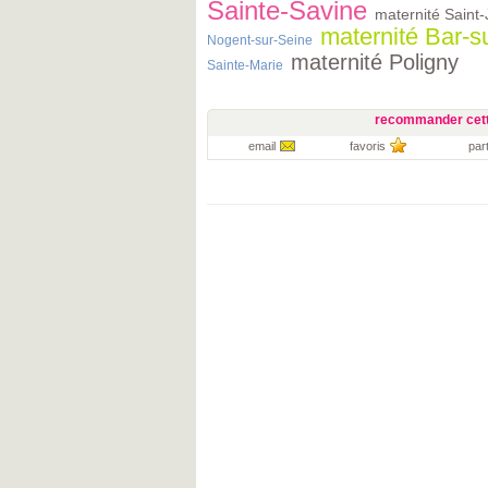
Sainte-Savine
maternité Saint-J
maternité Bar-s
Nogent-sur-Seine
maternité Poligny
Sainte-Marie
recommander cett
email
favoris
par