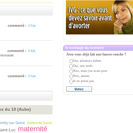
commenté :
0 fois
le sondage du moment
commenté :
0 fois
Avez-vous déjà fait une fausse-couche ?
 néonatale
Oui, plusieurs même
Oui, une seule
Non, mais j'en avais peur
Non, jamais
commenté :
0 fois
Je ne pense pas
es du 10 (Aube)
milly-sur-Seine
maternité Saint-
maternité
Saint-Luc