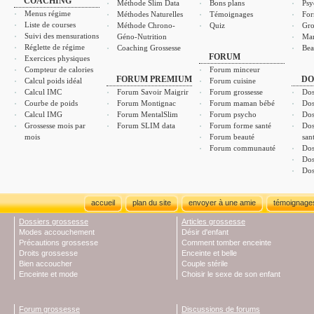
COACHING
Méthode Slim Data
Bons plans
Psy
Menus régime
Méthodes Naturelles
Témoignages
For
Liste de courses
Méthode Chrono-
Quiz
Gro
Suivi des mensurations
Géno-Nutrition
Ma
Réglette de régime
Coaching Grossesse
Bea
FORUM
Exercices physiques
Compteur de calories
Forum minceur
FORUM PREMIUM
DO
Calcul poids idéal
Forum cuisine
Calcul IMC
Forum Savoir Maigrir
Forum grossesse
Dos
Courbe de poids
Forum Montignac
Forum maman bébé
Dos
Calcul IMG
Forum MentalSlim
Forum psycho
Dos
Grossesse mois par
Forum SLIM data
Forum forme santé
Dos
mois
Forum beauté
san
Forum communauté
Dos
Dos
Dos
accueil
plan du site
envoyer à une amie
témoignage
Dossiers grossesse
Articles grossesse
Modes accouchement
Désir d'enfant
Précautions grossesse
Comment tomber enceinte
Droits grossesse
Enceinte et belle
Bien accoucher
Couple stérile
Enceinte et mode
Choisir le sexe de son enfant
Forum grossesse
Discussions de forums