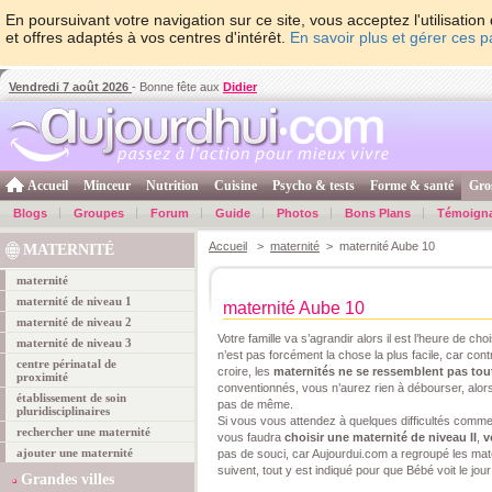
En poursuivant votre navigation sur ce site, vous acceptez l'utilisati
et offres adaptés à vos centres d'intérêt.
En savoir plus et gérer ces 
Vendredi 7 août 2026
- Bonne fête aux
Didier
Accueil
Minceur
Nutrition
Cuisine
Psycho & tests
Forme & santé
Gro
Blogs
Groupes
Forum
Guide
Photos
Bons Plans
Témoign
Accueil
>
maternité
> maternité Aube 10
MATERNITÉ
maternité
maternité de niveau 1
maternité Aube 10
maternité de niveau 2
Votre famille va s’agrandir alors il est l’heure de cho
maternité de niveau 3
n’est pas forcément la chose la plus facile, car co
centre périnatal de
croire, les
maternités ne se ressemblent pas tou
proximité
conventionnés, vous n’aurez rien à débourser, alors
établissement de soin
pas de même.
pluridisciplinaires
Si vous vous attendez à quelques difficultés comm
rechercher une maternité
vous faudra
choisir une maternité de niveau II
,
v
ajouter une maternité
pas de souci, car Aujourdui.com a regroupé les mat
suivent, tout y est indiqué pour que Bébé voit le jou
Grandes villes