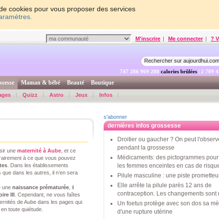
on de cookies pour vous proposer des services
paramètres.
M'inscrire
|
Me connecter
|
? V
747 286 969 937
calories brûlées
| 2 709 
ssesse
Maman & bébé
Beauté
Boutique
ages
Quizz
Astro
Jeux
Infos
s'abonner
dernières infos grossesse
Droitier ou gaucher ? On peut l'observ
pendant la grossesse
isir une
maternité à Aube
, et ce
Médicaments: des pictogrammes pour 
ntrairement à ce que vous pouvez
tes
. Dans les établissements
les femmes enceintes en cas de risqu
 que dans les autres, il n’en sera
Pilule masculine : une piste promette
Elle arrête la pilule parès 12 ans de
e une
naissance prématurée
, il
contraception. Les changements sont 
oire III
. Cependant, ne vous faîtes
ernités de Aube dans les pages qui
Un foetus protège avec son dos sa mè
r en toute quiétude.
d'une rupture utérine