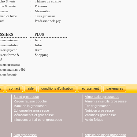
cho & tests
Thèmes de cuisine
me & santé
Prénoms
ssesse
Maternités
man & bébé
Tests grossesse
uté
Professionnels psy
SSIERS
PLUS
siers minceur
Jeux
siers nutrition
Infos
siers psycho
Astro
siers forme &
Shopping
té
siers grossesse
siers maman bébé
siers beauté
s
contact
aide
conditions d'utilisation
recrutement
partenaires
Santé grossesse
Alimentation grossesse
Risque fausse couche
Aliments interdits grossesse
Maux de la grossesse
Fer et grossesse
Echographie grossesse
Nutrition grossesse
Médicaments et grossesse
Vitamines grossesse
Infections urinaires et grossesse
Acide folique
Blog grossesse
Articles de blogs grossesse