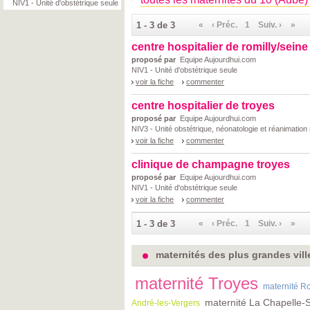
NIV1 - Unité d'obstétrique seule
1 - 3 de 3
«
‹ Préc.
1
Suiv. ›
»
centre hospitalier de romilly/seine
proposé par
Equipe Aujourdhui.com
NIV1 - Unité d'obstétrique seule
voir la fiche
commenter
centre hospitalier de troyes
proposé par
Equipe Aujourdhui.com
NIV3 - Unité obstétrique, néonatologie et réanimation
voir la fiche
commenter
clinique de champagne troyes
proposé par
Equipe Aujourdhui.com
NIV1 - Unité d'obstétrique seule
voir la fiche
commenter
1 - 3 de 3
«
‹ Préc.
1
Suiv. ›
»
maternités des plus grandes vill
maternité Troyes
maternité Ro
maternité La Chapelle-
André-les-Vergers