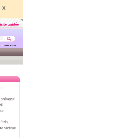
isite guidée
457
inscrites
er
prévenir
es
use
réels
re victime