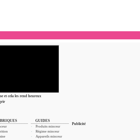
ime et cela les rend heureux
rir
BRIQUES
GUIDES
Publicité
ceur
Produits minceur
rition
Régime minceur
sine
Appareils minceur