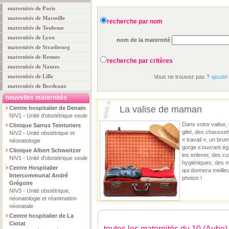
maternités de Paris
maternités de Marseille
recherche par nom
maternités de Toulouse
maternités de Lyon
nom de la maternité
maternités de Strasbourg
maternités de Rennes
recherche par critères
maternités de Nantes
maternités de Lille
Vous ne trouvez pas ?
ajouter
maternités de Bordeaux
nouvelles maternités
La valise de maman
Centre hospitalier de Denain
NIV1 - Unité d'obstétrique seule
Dans votre valise, 
Clinique Sarrus Teinturiers
gilet, des chausse
NIV2 - Unité obstétrique et
« travail », un bru
néonatologie
gorge s’ouvrant é
Clinique Albert Schweitzer
les enlever, des cu
NIV1 - Unité d'obstétrique seule
hygiéniques, des m
Centre Hospitalier
qui donnera meille
Intercommunal André
photos !
Grégoire
NIV3 - Unité obstétrique,
néonatologie et réanimation
néonatale
Centre hospitalier de La
Ciotat
toutes les maternités du 10 (Aube)