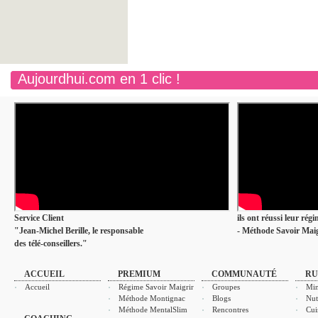
Aujourdhui.com en 1 clic !
Service Client
ils ont réussi leur rég
"Jean-Michel Berille, le responsable
- Méthode Savoir Maig
des télé-conseillers."
ACCUEIL
PREMIUM
COMMUNAUTÉ
RU
Accueil
Régime Savoir Maigrir
Groupes
Min
Méthode Montignac
Blogs
Nut
Méthode MentalSlim
Rencontres
Cui