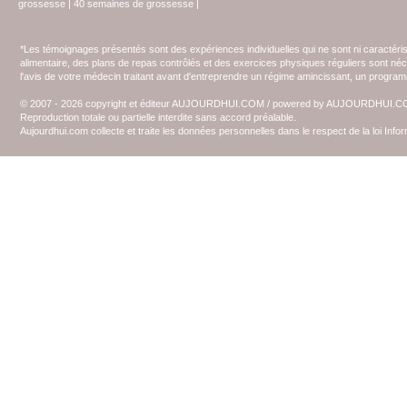
grossesse
|
40 semaines de grossesse
|
*Les témoignages présentés sont des expériences individuelles qui ne sont ni caractéri
alimentaire, des plans de repas contrôlés et des exercices physiques réguliers sont n
l'avis de votre médecin traitant avant d'entreprendre un régime amincissant, un programm
© 2007 - 2026 copyright et éditeur AUJOURDHUI.COM / powered by AUJOURDHUI.
Reproduction totale ou partielle interdite sans accord préalable.
Aujourdhui.com collecte et traite les données personnelles dans le respect de la loi Inf