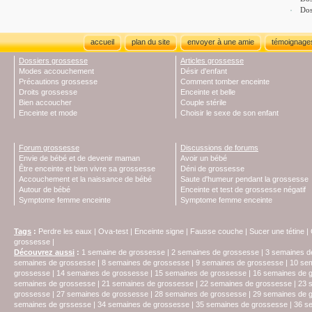
Dos
accueil
plan du site
envoyer à une amie
témoignage
Dossiers grossesse
Articles grossesse
Modes accouchement
Désir d'enfant
Précautions grossesse
Comment tomber enceinte
Droits grossesse
Enceinte et belle
Bien accoucher
Couple stérile
Enceinte et mode
Choisir le sexe de son enfant
Forum grossesse
Discussions de forums
Envie de bébé et de devenir maman
Avoir un bébé
Être enceinte et bien vivre sa grossesse
Déni de grossesse
Accouchement et la naissance de bébé
Saute d'humeur pendant la grossesse
Autour de bébé
Enceinte et test de grossesse négatif
Symptome femme enceinte
Symptome femme enceinte
Tags
:
Perdre les eaux
|
Ova-test
|
Enceinte signe
|
Fausse couche
|
Sucer une tétine
|
grossesse
|
Découvrez aussi
:
1 semaine de grossesse
|
2 semaines de grossesse
|
3 semaines d
semaines de grossesse
|
8 semaines de grossesse
|
9 semaines de grossesse
|
10 se
grossesse
|
14 semaines de grossesse
|
15 semaines de grossesse
|
16 semaines de 
semaines de grossesse
|
21 semaines de grossesse
|
22 semaines de grossesse
|
23 
grossesse
|
27 semaines de grossesse
|
28 semaines de grossesse
|
29 semaines de 
semaines de grssesse
|
34 semaines de grossesse
|
35 semaines de grossesse
|
36 s