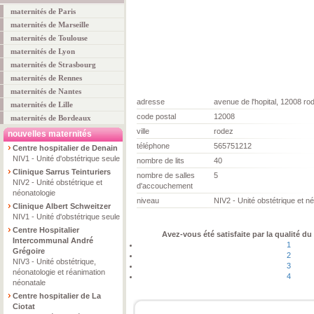
maternités de Paris
maternités de Marseille
maternités de Toulouse
maternités de Lyon
maternités de Strasbourg
maternités de Rennes
maternités de Nantes
adresse
avenue de l'hopital, 12008 ro
maternités de Lille
code postal
12008
maternités de Bordeaux
ville
rodez
nouvelles maternités
téléphone
565751212
Centre hospitalier de Denain
NIV1 - Unité d'obstétrique seule
nombre de lits
40
Clinique Sarrus Teinturiers
nombre de salles
5
NIV2 - Unité obstétrique et
d'accouchement
néonatologie
niveau
NIV2 - Unité obstétrique et n
Clinique Albert Schweitzer
NIV1 - Unité d'obstétrique seule
Centre Hospitalier
Avez-vous été satisfaite par la qualité du
Intercommunal André
1
Grégoire
2
NIV3 - Unité obstétrique,
3
néonatologie et réanimation
4
néonatale
Centre hospitalier de La
Ciotat