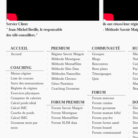
Service Client
ils ont réussi leur rég
"Jean-Michel Berille, le responsable
- Méthode Savoir Maig
des télé-conseillers."
ACCUEIL
PREMIUM
COMMUNAUTÉ
RU
Accueil
Régime Savoir Maigrir
Groupes
Min
Méthode Montignac
Blogs
Nut
Méthode MentalSlim
Rencontres
Cui
COACHING
Méthode Slim Data
Bons plans
Psy
Menus régime
Méthodes Naturelles
Témoignages
For
Liste de courses
Méthode Chrono-
Quiz
Gro
Suivi des mensurations
Géno-Nutrition
Ma
Réglette de régime
Coaching Grossesse
Bea
FORUM
Exercices physiques
Compteur de calories
Forum minceur
FORUM PREMIUM
DO
Calcul poids idéal
Forum cuisine
Calcul IMC
Forum Savoir Maigrir
Forum grossesse
Dos
Courbe de poids
Forum Montignac
Forum maman bébé
Dos
Calcul IMG
Forum MentalSlim
Forum psycho
Dos
Grossesse mois par
Forum SLIM data
Forum forme santé
Dos
mois
Forum beauté
san
Forum communauté
Dos
Dos