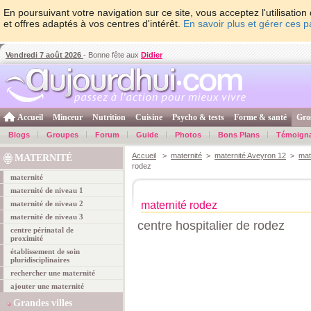
En poursuivant votre navigation sur ce site, vous acceptez l'utilisati
et offres adaptés à vos centres d'intérêt.
En savoir plus et gérer ces 
Vendredi 7 août 2026
- Bonne fête aux
Didier
Accueil
Minceur
Nutrition
Cuisine
Psycho & tests
Forme & santé
Gro
Blogs
Groupes
Forum
Guide
Photos
Bons Plans
Témoign
Accueil
>
maternité
>
maternité Aveyron 12
>
mat
MATERNITÉ
rodez
maternité
maternité de niveau 1
maternité de niveau 2
maternité rodez
maternité de niveau 3
centre hospitalier de rodez
centre périnatal de
proximité
établissement de soin
pluridisciplinaires
rechercher une maternité
ajouter une maternité
Grandes villes