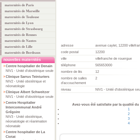
maternités de Paris
maternités de Marseille
maternités de Toulouse
maternités de Lyon
maternités de Strasbourg
maternités de Rennes
maternités de Nantes
adresse
avenue caylet, 12200 villefr
maternités de Lille
code postal
12200
maternités de Bordeaux
ville
villefranche de rouergue
nouvelles maternités
téléphone
565653000
Centre hospitalier de Denain
NIV1 - Unité d'obstétrique seule
nombre de lits
12
Clinique Sarrus Teinturiers
nombre de salles
2
NIV2 - Unité obstétrique et
d'accouchement
néonatologie
niveau
NIV1 - Unité d'obstétrique se
Clinique Albert Schweitzer
NIV1 - Unité d'obstétrique seule
Centre Hospitalier
Avez-vous été satisfaite par la qualité du
Intercommunal André
1
Grégoire
2
NIV3 - Unité obstétrique,
3
néonatologie et réanimation
4
néonatale
Centre hospitalier de La
Ciotat