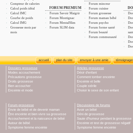
Compteur de calories
Forum minceur
FORUM PREMIUM
DO
Calcul poids idéal
Forum cuisine
Calcul IMC
Forum Savoir Maigrir
Forum grossesse
Dos
Courbe de poids
Forum Montignac
Forum maman bébé
Dos
Calcul IMG
Forum MentalSlim
Forum psycho
Dos
Grossesse mois par
Forum SLIM data
Forum forme santé
Dos
mois
Forum beauté
san
Forum communauté
Dos
Dos
Dos
accueil
plan du site
envoyer à une amie
témoignage
Dossiers grossesse
Articles grossesse
Modes accouchement
Désir d'enfant
Précautions grossesse
Comment tomber enceinte
Droits grossesse
Enceinte et belle
Bien accoucher
Couple stérile
Enceinte et mode
Choisir le sexe de son enfant
Forum grossesse
Discussions de forums
Envie de bébé et de devenir maman
Avoir un bébé
Être enceinte et bien vivre sa grossesse
Déni de grossesse
Accouchement et la naissance de bébé
Saute d'humeur pendant la grossesse
Autour de bébé
Enceinte et test de grossesse négatif
Symptome femme enceinte
Symptome femme enceinte