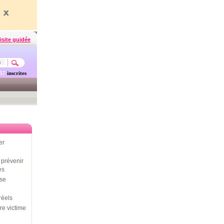
isite guidée
457
inscrites
er
prévenir
es
use
réels
re victime