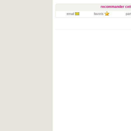
recommander cett
email
favoris
par