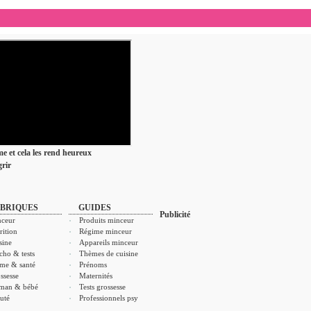
ime et cela les rend heureux
rir
BRIQUES
GUIDES
Publicité
ceur
Produits minceur
rition
Régime minceur
sine
Appareils minceur
cho & tests
Thèmes de cuisine
me & santé
Prénoms
ssesse
Maternités
man & bébé
Tests grossesse
uté
Professionnels psy