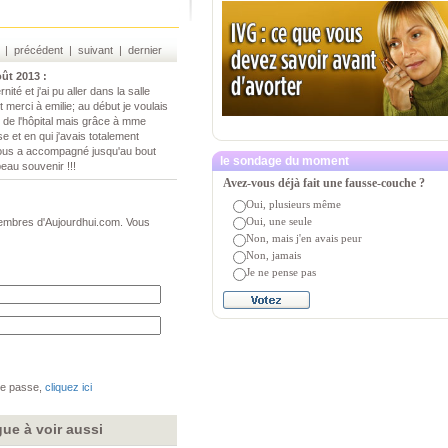
 | précédent | suivant | dernier
oût 2013
:
ité et j'ai pu aller dans la salle
 merci à emilie; au début je voulais
r de l'hôpital mais grâce à mme
 et en qui j'avais totalement
e nous a accompagné jusqu'au bout
le sondage du moment
beau souvenir !!!
Avez-vous déjà fait une fausse-couche ?
Oui, plusieurs même
Oui, une seule
 membres d'Aujourdhui.com. Vous
Non, mais j'en avais peur
Non, jamais
Je ne pense pas
de passe,
cliquez ici
gue à voir aussi