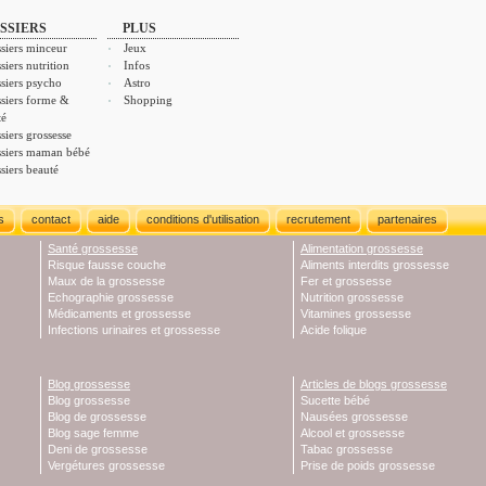
SSIERS
PLUS
siers minceur
Jeux
siers nutrition
Infos
siers psycho
Astro
siers forme &
Shopping
té
siers grossesse
siers maman bébé
siers beauté
s
contact
aide
conditions d'utilisation
recrutement
partenaires
Santé grossesse
Alimentation grossesse
Risque fausse couche
Aliments interdits grossesse
Maux de la grossesse
Fer et grossesse
Echographie grossesse
Nutrition grossesse
Médicaments et grossesse
Vitamines grossesse
Infections urinaires et grossesse
Acide folique
Blog grossesse
Articles de blogs grossesse
Blog grossesse
Sucette bébé
Blog de grossesse
Nausées grossesse
Blog sage femme
Alcool et grossesse
Deni de grossesse
Tabac grossesse
Vergétures grossesse
Prise de poids grossesse