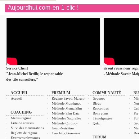
Aujourdhui.com en 1 clic !
Service Client
ils ont réussi leur rég
"Jean-Michel Berille, le responsable
- Méthode Savoir Maig
des télé-conseillers."
ACCUEIL
PREMIUM
COMMUNAUTÉ
RU
Accueil
Régime Savoir Maigrir
Groupes
Min
Méthode Montignac
Blogs
Nut
Méthode MentalSlim
Rencontres
Cui
COACHING
Méthode Slim Data
Bons plans
Psy
Menus régime
Méthodes Naturelles
Témoignages
For
Liste de courses
Méthode Chrono-
Quiz
Gro
Suivi des mensurations
Géno-Nutrition
Ma
Réglette de régime
Coaching Grossesse
Bea
FORUM
Exercices physiques