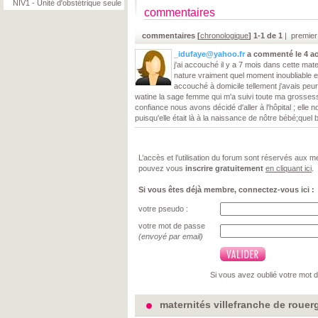
NIV1 - Unité d'obstétrique seule
commentaires
commentaires [
chronologique
] 1-1 de 1
| premier
_idufaye@yahoo.fr
a commenté
le 4 a
j'ai accouché il y a 7 mois dans cette matern
nature vraiment quel moment inoubliable et
accouché à domicile tellement j'avais peu
watine la sage femme qui m'a suivi toute ma grossesse
confiance nous avons décidé d'aller à l'hôpital ; ell
puisqu'elle était là à la naissance de nôtre bébé;quel 
L’accès et l’utilisation du forum sont réservés aux
pouvez vous
inscrire gratuitement
en cliquant ici
.
Si vous êtes déjà membre, connectez-vous ici :
votre pseudo :
votre mot de passe
(envoyé par email)
Si vous avez oublié votre mot 
maternités villefranche de rouer