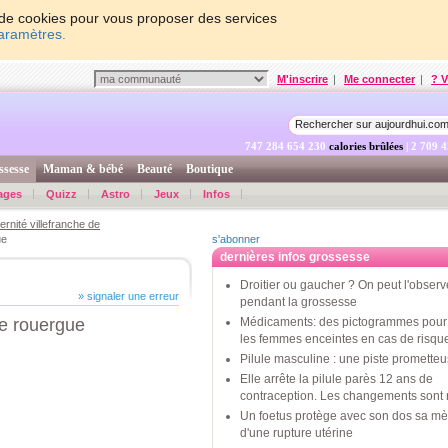
on de cookies pour vous proposer des services
paramètres.
M'inscrire
|
Me connecter
|
? V
747 284 654 879
calories brûlées
| 2 709 
ssesse
Maman & bébé
Beauté
Boutique
ages
Quizz
Astro
Jeux
Infos
ernité villefranche de
ue
s'abonner
dernières infos grossesse
Droitier ou gaucher ? On peut l'observ
» signaler une erreur
pendant la grossesse
de rouergue
Médicaments: des pictogrammes pour 
les femmes enceintes en cas de risqu
Pilule masculine : une piste promette
Elle arrête la pilule parès 12 ans de
contraception. Les changements sont 
Un foetus protège avec son dos sa mè
d'une rupture utérine