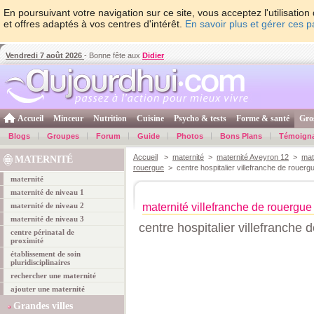
En poursuivant votre navigation sur ce site, vous acceptez l'utilisati
et offres adaptés à vos centres d'intérêt.
En savoir plus et gérer ces 
Vendredi 7 août 2026
- Bonne fête aux
Didier
Accueil
Minceur
Nutrition
Cuisine
Psycho & tests
Forme & santé
Gro
Blogs
Groupes
Forum
Guide
Photos
Bons Plans
Témoign
Accueil
>
maternité
>
maternité Aveyron 12
>
mat
MATERNITÉ
rouergue
> centre hospitalier villefranche de rouerg
maternité
maternité de niveau 1
maternité de niveau 2
maternité villefranche de rouergue
maternité de niveau 3
centre hospitalier villefranche 
centre périnatal de
proximité
établissement de soin
pluridisciplinaires
rechercher une maternité
ajouter une maternité
Grandes villes