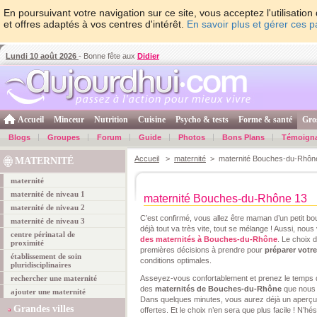
En poursuivant votre navigation sur ce site, vous acceptez l'utilisati
et offres adaptés à vos centres d'intérêt.
En savoir plus et gérer ces 
Lundi 10 août 2026
- Bonne fête aux
Didier
Accueil
Minceur
Nutrition
Cuisine
Psycho & tests
Forme & santé
Gro
Blogs
Groupes
Forum
Guide
Photos
Bons Plans
Témoign
Accueil
>
maternité
> maternité Bouches-du-Rhôn
MATERNITÉ
maternité
maternité de niveau 1
maternité Bouches-du-Rhône 13
maternité de niveau 2
C’est confirmé, vous allez être maman d’un petit b
maternité de niveau 3
déjà tout va très vite, tout se mélange ! Aussi, nous
centre périnatal de
des maternités à Bouches-du-Rhône
. Le choix 
proximité
premières décisions à prendre pour
préparer vot
établissement de soin
conditions optimales.
pluridisciplinaires
rechercher une maternité
Asseyez-vous confortablement et prenez le temps de
des
maternités de Bouches-du-Rhône
que nous 
ajouter une maternité
Dans quelques minutes, vous aurez déjà un aperçu d
Grandes villes
offertes. Et le choix n’en sera que plus facile ! N’hé