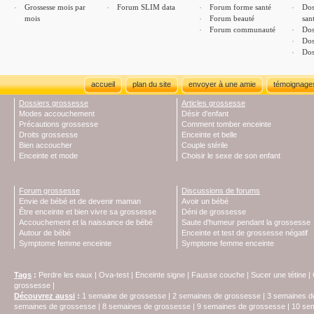
Grossesse mois par
Forum SLIM data
Forum forme santé
Dos
mois
Forum beauté
san
Forum communauté
Dos
Dos
Dos
accueil
plan du site
envoyer à une amie
témoignage
Dossiers grossesse
Articles grossesse
Modes accouchement
Désir d'enfant
Précautions grossesse
Comment tomber enceinte
Droits grossesse
Enceinte et belle
Bien accoucher
Couple stérile
Enceinte et mode
Choisir le sexe de son enfant
Forum grossesse
Discussions de forums
Envie de bébé et de devenir maman
Avoir un bébé
Être enceinte et bien vivre sa grossesse
Déni de grossesse
Accouchement et la naissance de bébé
Saute d'humeur pendant la grossesse
Autour de bébé
Enceinte et test de grossesse négatif
Symptome femme enceinte
Symptome femme enceinte
Tags
:
Perdre les eaux
|
Ova-test
|
Enceinte signe
|
Fausse couche
|
Sucer une tétine
|
grossesse
|
Découvrez aussi
:
1 semaine de grossesse
|
2 semaines de grossesse
|
3 semaines d
semaines de grossesse
|
8 semaines de grossesse
|
9 semaines de grossesse
|
10 se