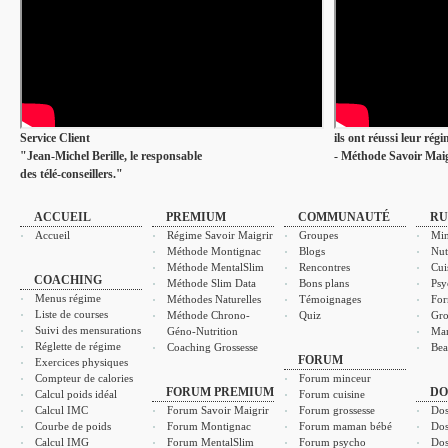
Service Client
ils ont réussi leur rég
"Jean-Michel Berille, le responsable
- Méthode Savoir Maig
des télé-conseillers."
ACCUEIL
PREMIUM
COMMUNAUTÉ
RU
Accueil
Régime Savoir Maigrir
Groupes
Min
Méthode Montignac
Blogs
Nut
Méthode MentalSlim
Rencontres
Cui
COACHING
Méthode Slim Data
Bons plans
Psy
Menus régime
Méthodes Naturelles
Témoignages
For
Liste de courses
Méthode Chrono-
Quiz
Gro
Suivi des mensurations
Géno-Nutrition
Ma
Réglette de régime
Coaching Grossesse
Bea
FORUM
Exercices physiques
Compteur de calories
Forum minceur
FORUM PREMIUM
DO
Calcul poids idéal
Forum cuisine
Calcul IMC
Forum Savoir Maigrir
Forum grossesse
Dos
Courbe de poids
Forum Montignac
Forum maman bébé
Dos
Calcul IMG
Forum MentalSlim
Forum psycho
Dos