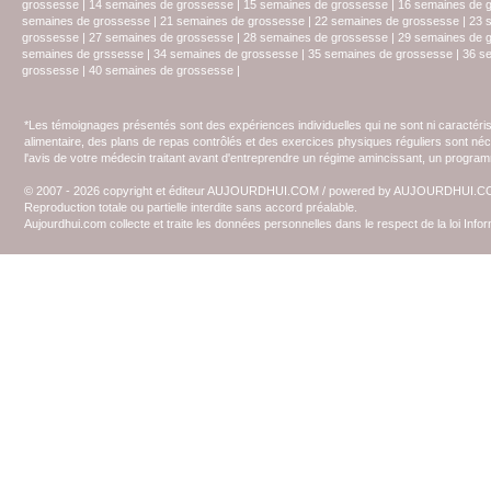
grossesse
|
14 semaines de grossesse
|
15 semaines de grossesse
|
16 semaines de 
semaines de grossesse
|
21 semaines de grossesse
|
22 semaines de grossesse
|
23 
grossesse
|
27 semaines de grossesse
|
28 semaines de grossesse
|
29 semaines de 
semaines de grssesse
|
34 semaines de grossesse
|
35 semaines de grossesse
|
36 s
grossesse
|
40 semaines de grossesse
|
*Les témoignages présentés sont des expériences individuelles qui ne sont ni caractéri
alimentaire, des plans de repas contrôlés et des exercices physiques réguliers sont n
l'avis de votre médecin traitant avant d'entreprendre un régime amincissant, un programm
© 2007 - 2026 copyright et éditeur AUJOURDHUI.COM / powered by AUJOURDHUI.
Reproduction totale ou partielle interdite sans accord préalable.
Aujourdhui.com collecte et traite les données personnelles dans le respect de la loi Inf