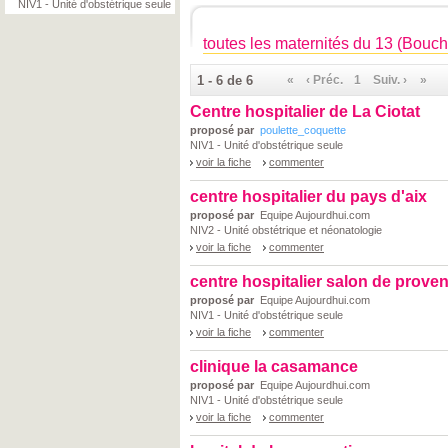
NIV1 - Unité d'obstétrique seule
toutes les maternités du 13 (Bou
1 - 6 de 6
«
‹ Préc.
1
Suiv. ›
»
Centre hospitalier de La Ciotat
proposé par
poulette_coquette
NIV1 - Unité d'obstétrique seule
voir la fiche
commenter
centre hospitalier du pays d'aix
proposé par
Equipe Aujourdhui.com
NIV2 - Unité obstétrique et néonatologie
voir la fiche
commenter
centre hospitalier salon de prove
proposé par
Equipe Aujourdhui.com
NIV1 - Unité d'obstétrique seule
voir la fiche
commenter
clinique la casamance
proposé par
Equipe Aujourdhui.com
NIV1 - Unité d'obstétrique seule
voir la fiche
commenter