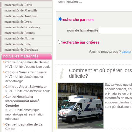
commentaires…
maternités de Paris
maternités de Marseille
maternités de Toulouse
recherche par nom
maternités de Lyon
maternités de Strasbourg
nom de la maternité
maternités de Rennes
maternités de Nantes
recherche par critères
maternités de Lille
maternités de Bordeaux
Vous ne trouvez pas ?
ajouter
nouvelles maternités
Centre hospitalier de Denain
NIV1 - Unité d'obstétrique seule
Comment et où opérer lor
Clinique Sarrus Teinturiers
difficile?
NIV2 - Unité obstétrique et
néonatologie
Savez-vous que si d
Clinique Albert Schweitzer
accouchement, co
NIV1 - Unité d'obstétrique seule
prématurés ou prés
Centre Hospitalier
maternités de nivea
Intercommunal André
équipées d’unités d
Grégoire
sont généralement
NIV3 - Unité obstétrique,
néonatologie et réanimation
néonatale
Centre hospitalier de La
Ciotat