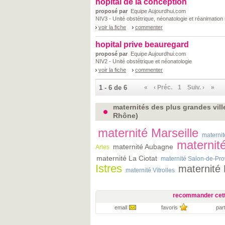
hopital de la conception
proposé par
Equipe Aujourdhui.com
NIV3 - Unité obstétrique, néonatologie et réanimation
voir la fiche
commenter
hopital prive beauregard
proposé par
Equipe Aujourdhui.com
NIV2 - Unité obstétrique et néonatologie
voir la fiche
commenter
1 - 6 de 6
«
‹ Préc.
1
Suiv. ›
»
maternités des plus grandes vil
Rhône)
maternité Marseille
materni
maternit
maternité Aubagne
Arles
maternité La Ciotat
maternité Salon-de-Pr
Istres
maternité
maternité Vitrolles
recommander cett
email
favoris
par