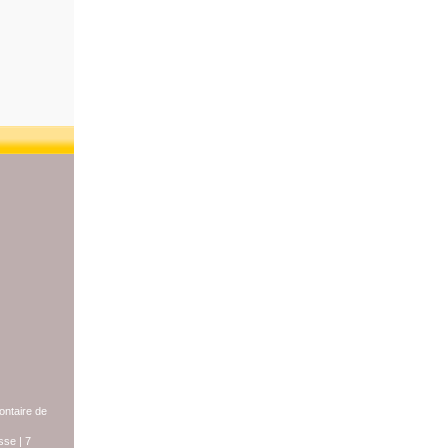
lontaire de
sse
|
7