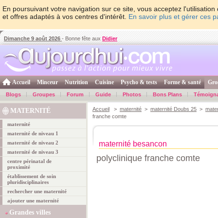
En poursuivant votre navigation sur ce site, vous acceptez l'utilisati
et offres adaptés à vos centres d'intérêt.
En savoir plus et gérer ces 
Dimanche 9 août 2026
- Bonne fête aux
Didier
Accueil
Minceur
Nutrition
Cuisine
Psycho & tests
Forme & santé
Gro
Blogs
Groupes
Forum
Guide
Photos
Bons Plans
Témoign
Accueil
>
maternité
>
maternité Doubs 25
>
mate
MATERNITÉ
franche comte
maternité
maternité de niveau 1
maternité de niveau 2
maternité besancon
maternité de niveau 3
polyclinique franche comte
centre périnatal de
proximité
établissement de soin
pluridisciplinaires
rechercher une maternité
ajouter une maternité
Grandes villes