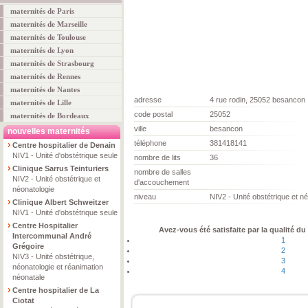
maternités de Paris
maternités de Marseille
maternités de Toulouse
maternités de Lyon
maternités de Strasbourg
maternités de Rennes
maternités de Nantes
adresse
4 rue rodin, 25052 besancon
maternités de Lille
code postal
25052
maternités de Bordeaux
ville
besancon
nouvelles maternités
téléphone
381418141
Centre hospitalier de Denain
NIV1 - Unité d'obstétrique seule
nombre de lits
36
Clinique Sarrus Teinturiers
nombre de salles
NIV2 - Unité obstétrique et
d'accouchement
néonatologie
niveau
NIV2 - Unité obstétrique et n
Clinique Albert Schweitzer
NIV1 - Unité d'obstétrique seule
Centre Hospitalier
Avez-vous été satisfaite par la qualité du
Intercommunal André
1
Grégoire
2
NIV3 - Unité obstétrique,
3
néonatologie et réanimation
4
néonatale
Centre hospitalier de La
Ciotat