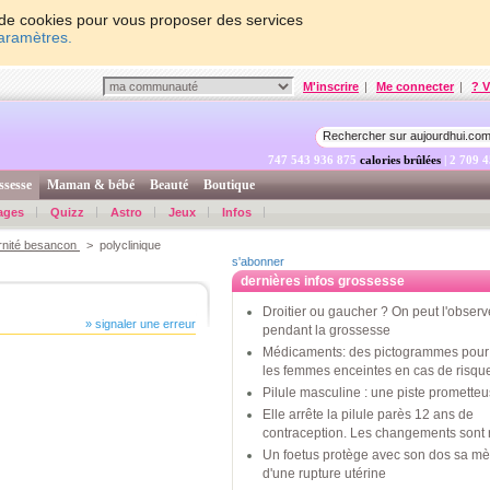
on de cookies pour vous proposer des services
paramètres.
M'inscrire
|
Me connecter
|
? V
747 543 937 524
calories brûlées
| 2 709 
ssesse
Maman & bébé
Beauté
Boutique
ages
Quizz
Astro
Jeux
Infos
rnité besancon
> polyclinique
s'abonner
dernières infos grossesse
Droitier ou gaucher ? On peut l'observ
» signaler une erreur
pendant la grossesse
Médicaments: des pictogrammes pour 
les femmes enceintes en cas de risqu
Pilule masculine : une piste promette
Elle arrête la pilule parès 12 ans de
contraception. Les changements sont 
Un foetus protège avec son dos sa mè
d'une rupture utérine