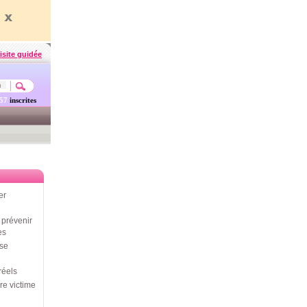
isite guidée
457
inscrites
er
prévenir
es
use
réels
re victime