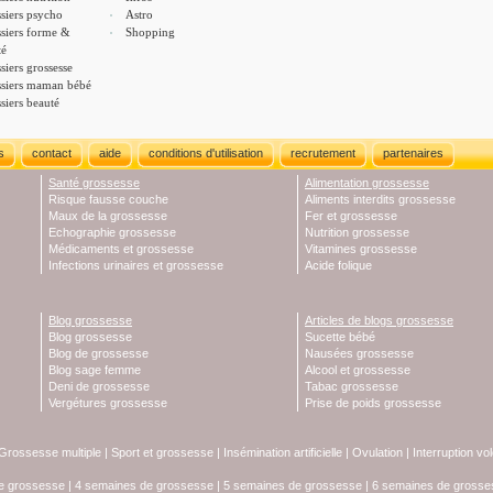
siers psycho
Astro
siers forme &
Shopping
té
siers grossesse
siers maman bébé
siers beauté
s
contact
aide
conditions d'utilisation
recrutement
partenaires
Santé grossesse
Alimentation grossesse
Risque fausse couche
Aliments interdits grossesse
Maux de la grossesse
Fer et grossesse
Echographie grossesse
Nutrition grossesse
Médicaments et grossesse
Vitamines grossesse
Infections urinaires et grossesse
Acide folique
Blog grossesse
Articles de blogs grossesse
Blog grossesse
Sucette bébé
Blog de grossesse
Nausées grossesse
Blog sage femme
Alcool et grossesse
Deni de grossesse
Tabac grossesse
Vergétures grossesse
Prise de poids grossesse
Grossesse multiple
|
Sport et grossesse
|
Insémination artificielle
|
Ovulation
|
Interruption vo
e grossesse
|
4 semaines de grossesse
|
5 semaines de grossesse
|
6 semaines de grosse