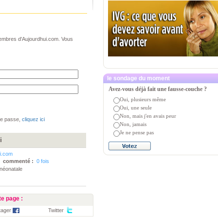
 membres d'Aujourdhui.com. Vous
le sondage du moment
Avez-vous déjà fait une fausse-couche ?
Oui, plusieurs même
Oui, une seule
Non, mais j'en avais peur
de passe,
cliquez ici
Non, jamais
Je ne pense pas
i
i.com
commenté :
0 fois
 néonatale
e page :
tager
Twitter