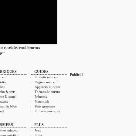
ime et cela les rend heureux
rir
BRIQUES
GUIDES
Publicité
ceur
Produits minceur
rition
Régime minceur
sine
Appareils minceur
cho & tests
Thèmes de cuisine
me & santé
Prénoms
ssesse
Maternités
man & bébé
Tests grossesse
uté
Professionnels psy
SSIERS
PLUS
siers minceur
Jeux
siers nutrition
Infos