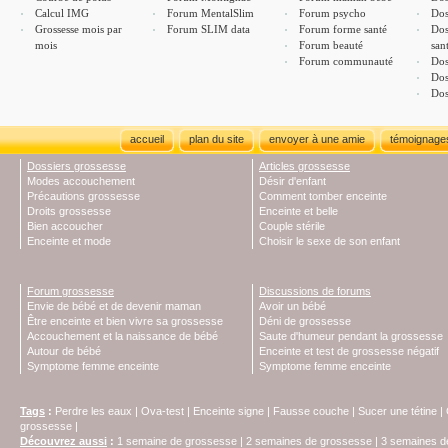
Calcul IMG
Forum MentalSlim
Forum psycho
Dos
Grossesse mois par
Forum SLIM data
Forum forme santé
Dos
mois
Forum beauté
san
Forum communauté
Dos
Dos
Dos
accueil
plan du site
envoyer à une amie
témoignage
Dossiers grossesse
Articles grossesse
Modes accouchement
Désir d'enfant
Précautions grossesse
Comment tomber enceinte
Droits grossesse
Enceinte et belle
Bien accoucher
Couple stérile
Enceinte et mode
Choisir le sexe de son enfant
Forum grossesse
Discussions de forums
Envie de bébé et de devenir maman
Avoir un bébé
Être enceinte et bien vivre sa grossesse
Déni de grossesse
Accouchement et la naissance de bébé
Saute d'humeur pendant la grossesse
Autour de bébé
Enceinte et test de grossesse négatif
Symptome femme enceinte
Symptome femme enceinte
Tags
:
Perdre les eaux
|
Ova-test
|
Enceinte signe
|
Fausse couche
|
Sucer une tétine
|
grossesse
|
Découvrez aussi
:
1 semaine de grossesse
|
2 semaines de grossesse
|
3 semaines d