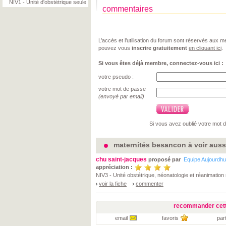
NIV1 - Unité d'obstétrique seule
commentaires
L’accès et l’utilisation du forum sont réservés aux
pouvez vous
inscrire gratuitement
en cliquant ici
.
Si vous êtes déjà membre, connectez-vous ici :
votre pseudo :
votre mot de passe
(envoyé par email)
Si vous avez oublié votre mot 
maternités besancon à voir auss
chu saint-jacques
proposé par
Equipe Aujourdhu
appréciation :
NIV3 - Unité obstétrique, néonatologie et réanimation
voir la fiche
commenter
recommander cett
email
favoris
par