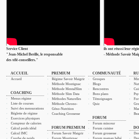
Service Client
ils ont réussi leur rég
"Jean-Michel Berille, le responsable
- Méthode Savoir Maig
des télé-conseillers."
ACCUEIL
PREMIUM
COMMUNAUTÉ
RU
Accueil
Régime Savoir Maigrir
Groupes
Min
Méthode Montignac
Blogs
Nut
Méthode MentalSlim
Rencontres
Cui
COACHING
Méthode Slim Data
Bons plans
Psy
Menus régime
Méthodes Naturelles
Témoignages
For
Liste de courses
Méthode Chrono-
Quiz
Gro
Suivi des mensurations
Géno-Nutrition
Ma
Réglette de régime
Coaching Grossesse
Bea
FORUM
Exercices physiques
Compteur de calories
Forum minceur
FORUM PREMIUM
DO
Calcul poids idéal
Forum cuisine
Calcul IMC
Forum Savoir Maigrir
Forum grossesse
Dos
Courbe de poids
Forum Montignac
Forum maman bébé
Dos