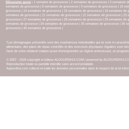
Découvrez aussi
:
1 semaine de grossesse
|
2 semaines de grossesse
|
3 semaines d
semaines de grossesse
|
8 semaines de grossesse
|
9 semaines de grossesse
|
10 se
grossesse
|
14 semaines de grossesse
|
15 semaines de grossesse
|
16 semaines de 
semaines de grossesse
|
21 semaines de grossesse
|
22 semaines de grossesse
|
23 
grossesse
|
27 semaines de grossesse
|
28 semaines de grossesse
|
29 semaines de 
semaines de grssesse
|
34 semaines de grossesse
|
35 semaines de grossesse
|
36 s
grossesse
|
40 semaines de grossesse
|
*Les témoignages présentés sont des expériences individuelles qui ne sont ni caractéri
alimentaire, des plans de repas contrôlés et des exercices physiques réguliers sont n
l'avis de votre médecin traitant avant d'entreprendre un régime amincissant, un programm
© 2007 - 2026 copyright et éditeur AUJOURDHUI.COM / powered by AUJOURDHUI.
Reproduction totale ou partielle interdite sans accord préalable.
Aujourdhui.com collecte et traite les données personnelles dans le respect de la loi Inf