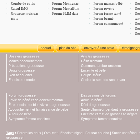
Courbe de poids
Forum Montignac
Forum maman bébé
Dos
Calcul IMG
Forum MentalSlim
Forum psycho
Dos
Grossesse mois par
Forum SLIM data
Forum forme santé
Dos
mois
Forum beauté
san
Forum communauté
Dos
Dos
Dos
accueil
plan du site
envoyer à une amie
témoignage
Dossiers grossesse
Articles grossesse
Modes accouchement
Désir d'enfant
Précautions grossesse
Comment tomber enceinte
Droits grossesse
Enceinte et belle
Bien accoucher
Couple stérile
Enceinte et mode
Choisir le sexe de son enfant
Forum grossesse
Discussions de forums
Envie de bébé et de devenir maman
Avoir un bébé
Être enceinte et bien vivre sa grossesse
Déni de grossesse
Accouchement et la naissance de bébé
Saute d'humeur pendant la grossesse
Autour de bébé
Enceinte et test de grossesse négatif
Symptome femme enceinte
Symptome femme enceinte
Tags
:
Perdre les eaux
|
Ova-test
|
Enceinte signe
|
Fausse couche
|
Sucer une tétine
|
grossesse
|