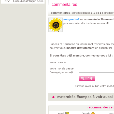
NIV1 - Unité d'obstétrique seule
commentaires
commentaires [
chronologique
] 1-1 de 1
| premier
marguerite7
a commenté
le 20 novem
pas satisfaite: décès de mon enfant!!
L’accès et l’utilisation du forum sont réservés aux
pouvez vous
inscrire gratuitement
en cliquant ici
.
Si vous êtes déjà membre, connectez-vous ici :
votre pseudo :
votre mot de passe
(envoyé par email)
Si vous avez oublié votre mot 
maternités Etampes à voir aussi
recommander cett
email
favoris
par