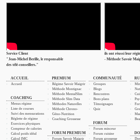
Service Client
ils ont réussi leur rég
"Jean-Michel Berille, le responsable
- Méthode Savoir Maig
des télé-conseillers."
ACCUEIL
PREMIUM
COMMUNAUTÉ
RU
Accueil
Régime Savoir Maigrir
Groupes
Min
Méthode Montignac
Blogs
Nut
Méthode MentalSlim
Rencontres
Cui
COACHING
Méthode Slim Data
Bons plans
Psy
Menus régime
Méthodes Naturelles
Témoignages
For
Liste de courses
Méthode Chrono-
Quiz
Gro
Suivi des mensurations
Géno-Nutrition
Ma
Réglette de régime
Coaching Grossesse
Bea
FORUM
Exercices physiques
Compteur de calories
Forum minceur
FORUM PREMIUM
DO
Calcul poids idéal
Forum cuisine
Calcul IMC
Forum Savoir Maigrir
Forum grossesse
Dos