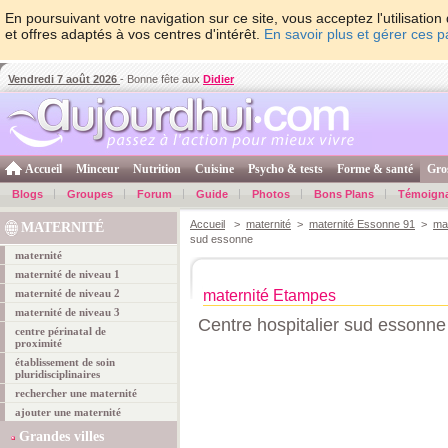
En poursuivant votre navigation sur ce site, vous acceptez l'utilisati
et offres adaptés à vos centres d'intérêt.
En savoir plus et gérer ces 
Vendredi 7 août 2026
- Bonne fête aux
Didier
Accueil
Minceur
Nutrition
Cuisine
Psycho & tests
Forme & santé
Gro
Blogs
Groupes
Forum
Guide
Photos
Bons Plans
Témoign
Accueil
>
maternité
>
maternité Essonne 91
>
ma
MATERNITÉ
sud essonne
maternité
maternité de niveau 1
maternité de niveau 2
maternité Etampes
maternité de niveau 3
Centre hospitalier sud essonne
centre périnatal de
proximité
établissement de soin
pluridisciplinaires
rechercher une maternité
ajouter une maternité
Grandes villes