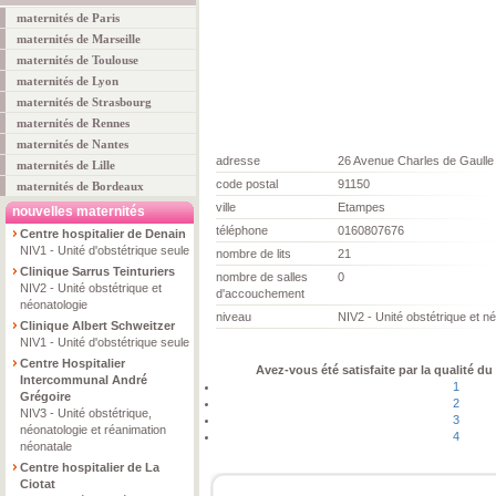
maternités de Paris
maternités de Marseille
maternités de Toulouse
maternités de Lyon
maternités de Strasbourg
maternités de Rennes
maternités de Nantes
adresse
26 Avenue Charles de Gaulle
maternités de Lille
code postal
91150
maternités de Bordeaux
ville
Etampes
nouvelles maternités
téléphone
0160807676
Centre hospitalier de Denain
NIV1 - Unité d'obstétrique seule
nombre de lits
21
Clinique Sarrus Teinturiers
nombre de salles
0
NIV2 - Unité obstétrique et
d'accouchement
néonatologie
niveau
NIV2 - Unité obstétrique et n
Clinique Albert Schweitzer
NIV1 - Unité d'obstétrique seule
Centre Hospitalier
Avez-vous été satisfaite par la qualité du
Intercommunal André
1
Grégoire
2
NIV3 - Unité obstétrique,
3
néonatologie et réanimation
4
néonatale
Centre hospitalier de La
Ciotat