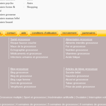
siers psycho
Astro
siers forme &
Shopping
té
siers grossesse
siers maman bébé
siers beauté
s
contact
aide
conditions d'utilisation
recrutement
partenaires
Santé grossesse
Alimentation grossesse
Risque fausse couche
Aliments interdits grossesse
Maux de la grossesse
Fer et grossesse
Echographie grossesse
Nutrition grossesse
Médicaments et grossesse
Vitamines grossesse
Infections urinaires et grossesse
Acide folique
Blog grossesse
Articles de blogs grossesse
Blog grossesse
Sucette bébé
Blog de grossesse
Nausées grossesse
Blog sage femme
Alcool et grossesse
Deni de grossesse
Tabac grossesse
Vergétures grossesse
Prise de poids grossesse
Grossesse multiple
|
Sport et grossesse
|
Insémination artificielle
|
Ovulation
|
Interruption vo
e grossesse
|
4 semaines de grossesse
|
5 semaines de grossesse
|
6 semaines de grosse