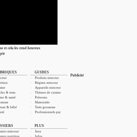
ime et cela les rend heureux
rir
BRIQUES
GUIDES
Publicité
ceur
Produits minceur
rition
Régime minceur
sine
Appareils minceur
cho & tests
Thèmes de cuisine
me & santé
Prénoms
ssesse
Maternités
man & bébé
Tests grossesse
uté
Professionnels psy
SSIERS
PLUS
siers minceur
Jeux
siers nutrition
Infos