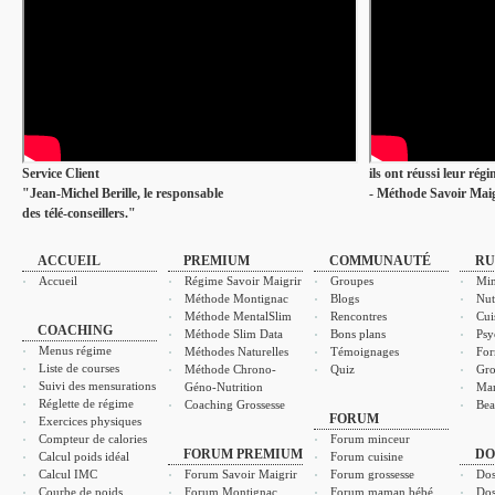
Service Client
ils ont réussi leur rég
"Jean-Michel Berille, le responsable
- Méthode Savoir Maig
des télé-conseillers."
ACCUEIL
PREMIUM
COMMUNAUTÉ
RU
Accueil
Régime Savoir Maigrir
Groupes
Min
Méthode Montignac
Blogs
Nut
Méthode MentalSlim
Rencontres
Cui
COACHING
Méthode Slim Data
Bons plans
Psy
Menus régime
Méthodes Naturelles
Témoignages
For
Liste de courses
Méthode Chrono-
Quiz
Gro
Suivi des mensurations
Géno-Nutrition
Ma
Réglette de régime
Coaching Grossesse
Bea
FORUM
Exercices physiques
Compteur de calories
Forum minceur
FORUM PREMIUM
DO
Calcul poids idéal
Forum cuisine
Calcul IMC
Forum Savoir Maigrir
Forum grossesse
Dos
Courbe de poids
Forum Montignac
Forum maman bébé
Dos