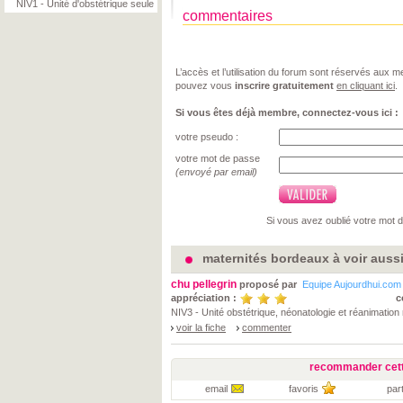
NIV1 - Unité d'obstétrique seule
commentaires
L’accès et l’utilisation du forum sont réservés aux
pouvez vous
inscrire gratuitement
en cliquant ici
.
Si vous êtes déjà membre, connectez-vous ici :
votre pseudo :
votre mot de passe
(envoyé par email)
Si vous avez oublié votre mot 
maternités bordeaux à voir auss
chu pellegrin
proposé par
Equipe Aujourdhui.com
appréciation :
c
NIV3 - Unité obstétrique, néonatologie et réanimation
voir la fiche
commenter
recommander cett
email
favoris
par