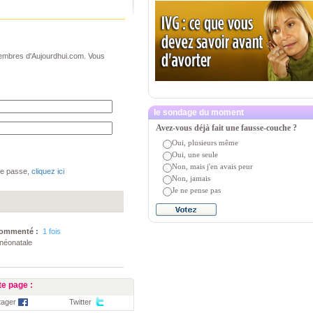
 membres d'Aujourdhui.com. Vous
le sondage du moment
Avez-vous déjà fait une fausse-couche ?
Oui, plusieurs même
Oui, une seule
Non, mais j'en avais peur
de passe,
cliquez ici
Non, jamais
Je ne pense pas
i
ommenté :
1 fois
 néonatale
e page :
tager
Twitter