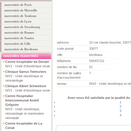
maternités de Paris
maternités de Marseille
maternités de Toulouse
maternités de Lyon
maternités de Strasbourg
maternités de Rennes
maternités de Nantes
adresse
15 rue claude boucher, 3307
maternités de Lille
code postal
33077
maternités de Bordeaux
ville
bordeaux
nouvelles maternités
téléphone
556437111
Centre hospitalier de Denain
NIV1 - Unité d'obstétrique seule
nombre de lits
51
Clinique Sarrus Teinturiers
nombre de salles
7
NIV2 - Unité obstétrique et
d'accouchement
néonatologie
niveau
NIV2 - Unité obstétrique et n
Clinique Albert Schweitzer
NIV1 - Unité d'obstétrique seule
Centre Hospitalier
Avez-vous été satisfaite par la qualité du
Intercommunal André
1
Grégoire
2
NIV3 - Unité obstétrique,
3
néonatologie et réanimation
4
néonatale
Centre hospitalier de La
Ciotat