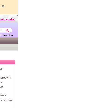
isite guidée
457
inscrites
er
prévenir
es
use
réels
re victime