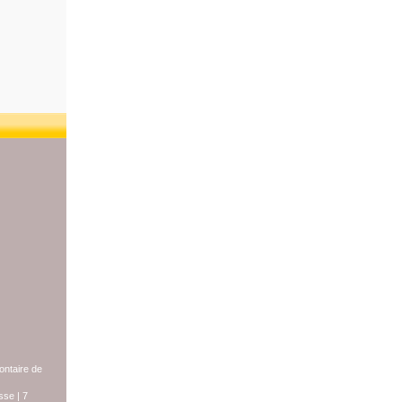
lontaire de
sse
|
7