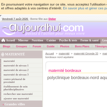
En poursuivant votre navigation sur ce site, vous acceptez l'utilisati
et offres adaptés à vos centres d'intérêt.
En savoir plus et gérer ces 
Vendredi 7 août 2026
- Bonne fête aux
Didier
Accueil
Minceur
Nutrition
Cuisine
Psycho & tests
Forme & santé
Gro
Blogs
Groupes
Forum
Guide
Photos
Bons Plans
Témoign
Accueil
>
maternité
>
maternité Gironde 33
>
mat
MATERNITÉ
bordeaux-nord aquitaine
maternité
maternité de niveau 1
maternité de niveau 2
maternité bordeaux
maternité de niveau 3
polyclinique bordeaux-nord aqu
centre périnatal de
proximité
établissement de soin
pluridisciplinaires
rechercher une maternité
ajouter une maternité
Grandes villes