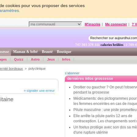
on de cookies pour vous proposer des services
paramètres.
M'inscrire
|
Me connecter
|
? V
747 303 380 610
calories brûlées
| 2 709 
ssesse
Maman & bébé
Beauté
Boutique
ages
Quizz
Astro
Jeux
Infos
ernité bordeaux
> polyclinique
s'abonner
dernières infos grossesse
Droitier ou gaucher ? On peut l'observ
» signaler une erreur
pendant la grossesse
itaine
Médicaments: des pictogrammes pour 
les femmes enceintes en cas de risqu
Pilule masculine : une piste promette
Elle arrête la pilule parès 12 ans de
contraception. Les changements sont 
Un foetus protège avec son dos sa mè
d'une rupture utérine