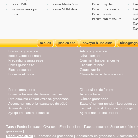
Calcul IMG
Forum MentalSlim
Forum psycho
Dos
Grossesse mois par
Forum SLIM data
Forum forme santé
Dos
mois
Forum beauté
san
Forum communauté
Dos
Dos
Dos
accueil
plan du site
envoyer à une amie
témoignage
Dossiers grossesse
Articles grossesse
Modes accouchement
Désir d'enfant
Précautions grossesse
Comment tomber enceinte
Droits grossesse
Enceinte et belle
Bien accoucher
Couple stérile
Enceinte et mode
Choisir le sexe de son enfant
Forum grossesse
Discussions de forums
Envie de bébé et de devenir maman
Avoir un bébé
Être enceinte et bien vivre sa grossesse
Déni de grossesse
Accouchement et la naissance de bébé
Saute d'humeur pendant la grossesse
Autour de bébé
Enceinte et test de grossesse négatif
Symptome femme enceinte
Symptome femme enceinte
Tags
:
Perdre les eaux
|
Ova-test
|
Enceinte signe
|
Fausse couche
|
Sucer une tétine
|
grossesse
|
Découvrez aussi
:
1 semaine de grossesse
|
2 semaines de grossesse
|
3 semaines d