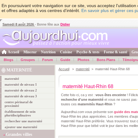
En poursuivant votre navigation sur ce site, vous acceptez l'utilisati
et offres adaptés à vos centres d'intérêt.
En savoir plus et gérer ces 
Samedi 8 août 2026
- Bonne fête aux
Didier
Accueil
Minceur
Nutrition
Cuisine
Psycho & tests
Forme & santé
Gro
Blogs
Groupes
Forum
Guide
Photos
Bons Plans
Témoign
Accueil
>
maternité
> maternité Haut-Rhin 68
MATERNITÉ
maternité
maternité de niveau 1
maternité Haut-Rhin 68
maternité de niveau 2
Cette fois-ci, ca y est :
vous êtes enceinte
! Félici
maternité de niveau 3
recherche d'une maternité
et vous ne savez pas e
centre périnatal de
toutes ces
maternités Haut-Rhin
?
proximité
établissement de soin
Aujourdhui.com vous présente son
guide des mate
pluridisciplinaires
Haut-Rhin les plus appréciées. Les membres d'aujo
rechercher une maternité
maternité Haut-Rhin préférée. Vous trouverez tout ce
Haut-Rhin pour que bébé voit le jour dans les meille
ajouter une maternité
Grandes villes