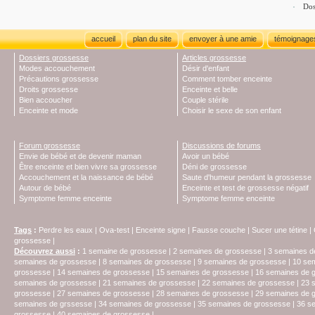
Dos
accueil
plan du site
envoyer à une amie
témoignage
Dossiers grossesse
Articles grossesse
Modes accouchement
Désir d'enfant
Précautions grossesse
Comment tomber enceinte
Droits grossesse
Enceinte et belle
Bien accoucher
Couple stérile
Enceinte et mode
Choisir le sexe de son enfant
Forum grossesse
Discussions de forums
Envie de bébé et de devenir maman
Avoir un bébé
Être enceinte et bien vivre sa grossesse
Déni de grossesse
Accouchement et la naissance de bébé
Saute d'humeur pendant la grossesse
Autour de bébé
Enceinte et test de grossesse négatif
Symptome femme enceinte
Symptome femme enceinte
Tags
:
Perdre les eaux
|
Ova-test
|
Enceinte signe
|
Fausse couche
|
Sucer une tétine
|
grossesse
|
Découvrez aussi
:
1 semaine de grossesse
|
2 semaines de grossesse
|
3 semaines d
semaines de grossesse
|
8 semaines de grossesse
|
9 semaines de grossesse
|
10 se
grossesse
|
14 semaines de grossesse
|
15 semaines de grossesse
|
16 semaines de 
semaines de grossesse
|
21 semaines de grossesse
|
22 semaines de grossesse
|
23 
grossesse
|
27 semaines de grossesse
|
28 semaines de grossesse
|
29 semaines de 
semaines de grssesse
|
34 semaines de grossesse
|
35 semaines de grossesse
|
36 s
grossesse
|
40 semaines de grossesse
|