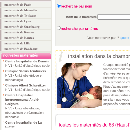
maternités de Paris
recherche par nom
maternités de Marseille
maternités de Toulouse
nom de la maternité
maternités de Lyon
maternités de Strasbourg
recherche par critères
maternités de Rennes
maternités de Nantes
Vous ne trouvez pas ?
ajouter
maternités de Lille
maternités de Bordeaux
nouvelles maternités
Installation dans la chamb
Centre hospitalier de Denain
Chaque maternité 
NIV1 - Unité d'obstétrique seule
fonctionnement mai
Clinique Sarrus Teinturiers
d'arrivée. Après av
NIV2 - Unité obstétrique et
l'infirmière vous q
néonatologie
déroulement de vot
Clinique Albert Schweitzer
l'état d'avancement
NIV1 - Unité d'obstétrique seule
coeur du bébé. Une 
Centre Hospitalier
pose d'une perfusi
Intercommunal André
certifiant que vous
Grégoire
dispensés pendant
NIV3 - Unité obstétrique,
néonatologie et réanimation
néonatale
Centre hospitalier de La
toutes les maternités du 68 (Haut-
Ciotat