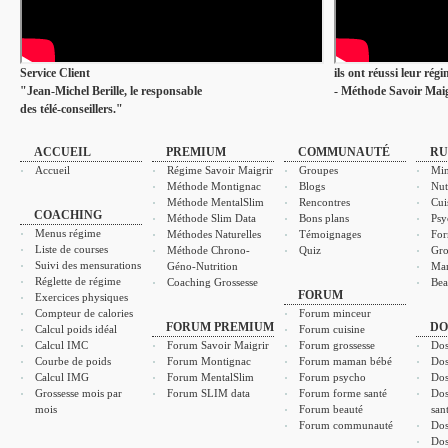
Service Client
ils ont réussi leur rég
"Jean-Michel Berille, le responsable
- Méthode Savoir Maig
des télé-conseillers."
ACCUEIL
PREMIUM
COMMUNAUTÉ
RU
Accueil
Régime Savoir Maigrir
Groupes
Min
Méthode Montignac
Blogs
Nut
Méthode MentalSlim
Rencontres
Cui
COACHING
Méthode Slim Data
Bons plans
Psy
Menus régime
Méthodes Naturelles
Témoignages
For
Liste de courses
Méthode Chrono-
Quiz
Gro
Suivi des mensurations
Géno-Nutrition
Ma
Réglette de régime
Coaching Grossesse
Bea
FORUM
Exercices physiques
Compteur de calories
Forum minceur
FORUM PREMIUM
DO
Calcul poids idéal
Forum cuisine
Calcul IMC
Forum Savoir Maigrir
Forum grossesse
Dos
Courbe de poids
Forum Montignac
Forum maman bébé
Dos
Calcul IMG
Forum MentalSlim
Forum psycho
Dos
Grossesse mois par
Forum SLIM data
Forum forme santé
Dos
mois
Forum beauté
san
Forum communauté
Dos
Dos