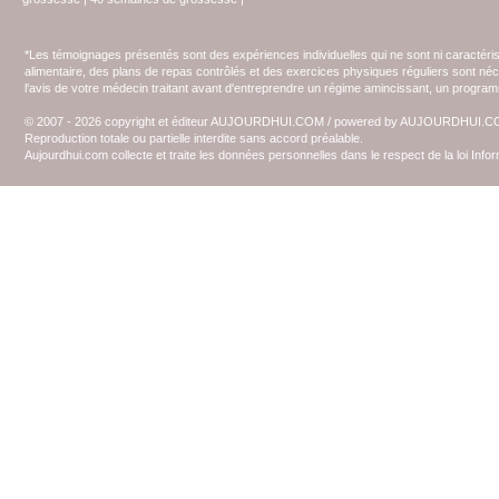
*Les témoignages présentés sont des expériences individuelles qui ne sont ni caractéri
alimentaire, des plans de repas contrôlés et des exercices physiques réguliers sont n
l'avis de votre médecin traitant avant d'entreprendre un régime amincissant, un programm
© 2007 - 2026 copyright et éditeur AUJOURDHUI.COM / powered by AUJOURDHUI.
Reproduction totale ou partielle interdite sans accord préalable.
Aujourdhui.com collecte et traite les données personnelles dans le respect de la loi Inf