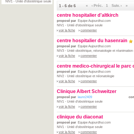
NIV1 - Unité d'obstétrique seule
1 - 6 de 6
«
‹ Préc.
1
Suiv. ›
»
centre hospitalier d'altkirch
proposé par
Equipe Aujourdhui.com
NIV1 - Unité d'obstétrique seule
voir la fiche
commenter
centre hospitalier du hasenrain
proposé par
Equipe Aujourdhui.com
NIV3 - Unité obstétrique, néonatologie et réanimation
voir la fiche
commenter
centre medico-chirurgical le parc
proposé par
Equipe Aujourdhui.com
NIV2 - Unité obstétrique et néonatologie
voir la fiche
commenter
Clinique Albert Schweitzer
proposé par
laure2409
co
NIV1 - Unité d'obstétrique seule
voir la fiche
commenter
clinique du diaconat
proposé par
Equipe Aujourdhui.com
NIV1 - Unité d'obstétrique seule
voir la fiche
commenter