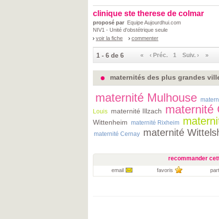
clinique ste therese de colmar
proposé par
Equipe Aujourdhui.com
NIV1 - Unité d'obstétrique seule
voir la fiche
commenter
1 - 6 de 6
«
‹ Préc.
1
Suiv. ›
»
maternités des plus grandes vill
maternité Mulhouse
matern
maternité 
maternité Illzach
Louis
materni
Wittenheim
maternité Rixheim
maternité Wittel
maternité Cernay
recommander cett
email
favoris
par