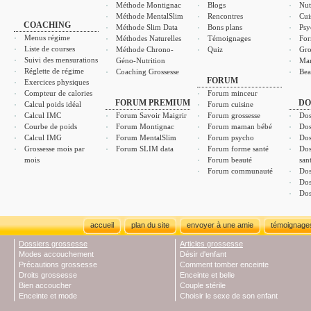
Méthode Montignac
Blogs
Nut
Méthode MentalSlim
Rencontres
Cui
COACHING
Méthode Slim Data
Bons plans
Psy
Menus régime
Méthodes Naturelles
Témoignages
For
Liste de courses
Méthode Chrono-
Quiz
Gro
Suivi des mensurations
Géno-Nutrition
Ma
Réglette de régime
Coaching Grossesse
Bea
FORUM
Exercices physiques
Compteur de calories
Forum minceur
FORUM PREMIUM
DO
Calcul poids idéal
Forum cuisine
Calcul IMC
Forum Savoir Maigrir
Forum grossesse
Dos
Courbe de poids
Forum Montignac
Forum maman bébé
Dos
Calcul IMG
Forum MentalSlim
Forum psycho
Dos
Grossesse mois par
Forum SLIM data
Forum forme santé
Dos
mois
Forum beauté
san
Forum communauté
Dos
Dos
Dos
accueil
plan du site
envoyer à une amie
témoignage
Dossiers grossesse
Articles grossesse
Modes accouchement
Désir d'enfant
Précautions grossesse
Comment tomber enceinte
Droits grossesse
Enceinte et belle
Bien accoucher
Couple stérile
Enceinte et mode
Choisir le sexe de son enfant