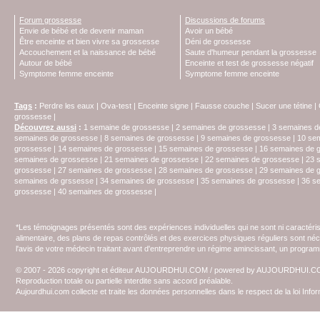
Forum grossesse
Discussions de forums
Envie de bébé et de devenir maman
Avoir un bébé
Être enceinte et bien vivre sa grossesse
Déni de grossesse
Accouchement et la naissance de bébé
Saute d'humeur pendant la grossesse
Autour de bébé
Enceinte et test de grossesse négatif
Symptome femme enceinte
Symptome femme enceinte
Tags
:
Perdre les eaux
|
Ova-test
|
Enceinte signe
|
Fausse couche
|
Sucer une tétine
|
grossesse
|
Découvrez aussi
:
1 semaine de grossesse
|
2 semaines de grossesse
|
3 semaines d
semaines de grossesse
|
8 semaines de grossesse
|
9 semaines de grossesse
|
10 se
grossesse
|
14 semaines de grossesse
|
15 semaines de grossesse
|
16 semaines de 
semaines de grossesse
|
21 semaines de grossesse
|
22 semaines de grossesse
|
23 
grossesse
|
27 semaines de grossesse
|
28 semaines de grossesse
|
29 semaines de 
semaines de grssesse
|
34 semaines de grossesse
|
35 semaines de grossesse
|
36 s
grossesse
|
40 semaines de grossesse
|
*Les témoignages présentés sont des expériences individuelles qui ne sont ni caractéri
alimentaire, des plans de repas contrôlés et des exercices physiques réguliers sont n
l'avis de votre médecin traitant avant d'entreprendre un régime amincissant, un programm
© 2007 - 2026 copyright et éditeur AUJOURDHUI.COM / powered by AUJOURDHUI.
Reproduction totale ou partielle interdite sans accord préalable.
Aujourdhui.com collecte et traite les données personnelles dans le respect de la loi Inf