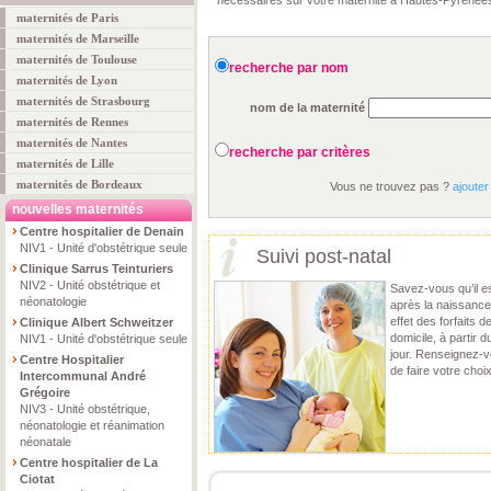
nécessaires sur votre maternité à Hautes-Pyrénée
maternités de Paris
maternités de Marseille
maternités de Toulouse
recherche par nom
maternités de Lyon
maternités de Strasbourg
nom de la maternité
maternités de Rennes
maternités de Nantes
recherche par critères
maternités de Lille
maternités de Bordeaux
Vous ne trouvez pas ?
ajouter
nouvelles maternités
Centre hospitalier de Denain
NIV1 - Unité d'obstétrique seule
Suivi post-natal
Clinique Sarrus Teinturiers
NIV2 - Unité obstétrique et
Savez-vous qu’il es
néonatologie
après la naissance
effet des forfaits 
Clinique Albert Schweitzer
domicile, à partir
NIV1 - Unité d'obstétrique seule
jour. Renseignez-vo
Centre Hospitalier
de faire votre choix
Intercommunal André
Grégoire
NIV3 - Unité obstétrique,
néonatologie et réanimation
néonatale
Centre hospitalier de La
Ciotat