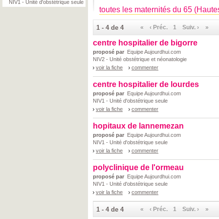
NIV1 - Unité d'obstétrique seule
toutes les maternités du 65 (Haut
1 - 4 de 4
«
‹ Préc.
1
Suiv. ›
»
centre hospitalier de bigorre
proposé par
Equipe Aujourdhui.com
NIV2 - Unité obstétrique et néonatologie
voir la fiche
commenter
centre hospitalier de lourdes
proposé par
Equipe Aujourdhui.com
NIV1 - Unité d'obstétrique seule
voir la fiche
commenter
hopitaux de lannemezan
proposé par
Equipe Aujourdhui.com
NIV1 - Unité d'obstétrique seule
voir la fiche
commenter
polyclinique de l'ormeau
proposé par
Equipe Aujourdhui.com
NIV1 - Unité d'obstétrique seule
voir la fiche
commenter
1 - 4 de 4
«
‹ Préc.
1
Suiv. ›
»