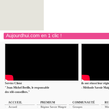
Aujourdhui.com en 1 clic !
Service Client
ils ont réussi leur rég
"Jean-Michel Berille, le responsable
- Méthode Savoir Maig
des télé-conseillers."
ACCUEIL
PREMIUM
COMMUNAUTÉ
RU
Accueil
Régime Savoir Maigrir
Groupes
Min