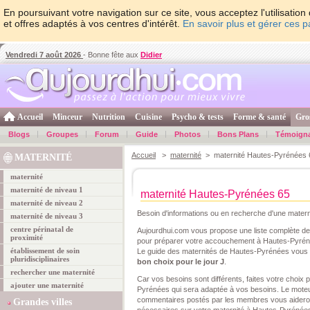
En poursuivant votre navigation sur ce site, vous acceptez l'utilisati
et offres adaptés à vos centres d'intérêt.
En savoir plus et gérer ces 
Vendredi 7 août 2026
- Bonne fête aux
Didier
Accueil
Minceur
Nutrition
Cuisine
Psycho & tests
Forme & santé
Gro
Blogs
Groupes
Forum
Guide
Photos
Bons Plans
Témoign
Accueil
>
maternité
> maternité Hautes-Pyrénées 
MATERNITÉ
maternité
maternité de niveau 1
maternité Hautes-Pyrénées 65
maternité de niveau 2
Besoin d'informations ou en recherche d'une mater
maternité de niveau 3
centre périnatal de
Aujourdhui.com vous propose une liste complète d
proximité
pour préparer votre accouchement à Hautes-Pyré
établissement de soin
Le guide des maternités de Hautes-Pyrénées vous
pluridisciplinaires
bon choix pour le jour J
.
rechercher une maternité
Car vos besoins sont différents, faites votre choix
ajouter une maternité
Pyrénées qui sera adaptée à vos besoins. Le moteu
commentaires postés par les membres vous aideront
Grandes villes