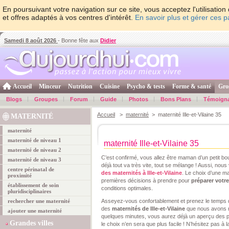
En poursuivant votre navigation sur ce site, vous acceptez l'utilisati
et offres adaptés à vos centres d'intérêt.
En savoir plus et gérer ces 
Samedi 8 août 2026
- Bonne fête aux
Didier
Accueil
Minceur
Nutrition
Cuisine
Psycho & tests
Forme & santé
Gro
Blogs
Groupes
Forum
Guide
Photos
Bons Plans
Témoign
Accueil
>
maternité
> maternité Ille-et-Vilaine 35
MATERNITÉ
maternité
maternité de niveau 1
maternité Ille-et-Vilaine 35
maternité de niveau 2
C’est confirmé, vous allez être maman d’un petit b
maternité de niveau 3
déjà tout va très vite, tout se mélange ! Aussi, nous
centre périnatal de
des maternités à Ille-et-Vilaine
. Le choix d’une ma
proximité
premières décisions à prendre pour
préparer vot
établissement de soin
conditions optimales.
pluridisciplinaires
rechercher une maternité
Asseyez-vous confortablement et prenez le temps de
des
maternités de Ille-et-Vilaine
que nous avons r
ajouter une maternité
quelques minutes, vous aurez déjà un aperçu des pos
Grandes villes
le choix n’en sera que plus facile ! N’hésitez pas 