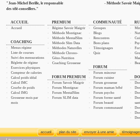
"Jean-Michel Berille, le responsable
- Méthode Savoir Maig
des télé-conseillers."
ACCUEIL
PREMIUM
COMMUNAUTÉ
RU
Accueil
Régime Savoir Maigrir
Groupes
Min
Méthode Montignac
Blogs
Nut
Méthode MentalSlim
Rencontres
Cui
COACHING
Méthode Slim Data
Bons plans
Psy
Menus régime
Méthodes Naturelles
Témoignages
For
Liste de courses
Méthode Chrono-
Quiz
Gro
Suivi des mensurations
Géno-Nutrition
Ma
Réglette de régime
Coaching Grossesse
Bea
FORUM
Exercices physiques
Compteur de calories
Forum minceur
FORUM PREMIUM
DO
Calcul poids idéal
Forum cuisine
Calcul IMC
Forum Savoir Maigrir
Forum grossesse
Dos
Courbe de poids
Forum Montignac
Forum maman bébé
Dos
Calcul IMG
Forum MentalSlim
Forum psycho
Dos
Grossesse mois par
Forum SLIM data
Forum forme santé
Dos
mois
Forum beauté
san
Forum communauté
Dos
Dos
Dos
accueil
plan du site
envoyer à une amie
témoignage