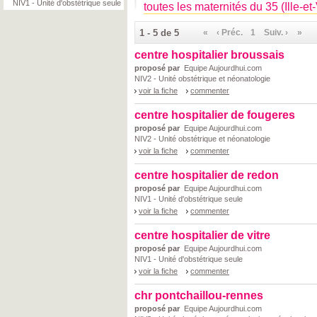
NIV1 - Unité d'obstétrique seule
toutes les maternités du 35 (Ille-et
1 - 5 de 5
«
‹ Préc.
1
Suiv. ›
»
centre hospitalier broussais
proposé par
Equipe Aujourdhui.com
NIV2 - Unité obstétrique et néonatologie
voir la fiche
commenter
centre hospitalier de fougeres
proposé par
Equipe Aujourdhui.com
NIV2 - Unité obstétrique et néonatologie
voir la fiche
commenter
centre hospitalier de redon
proposé par
Equipe Aujourdhui.com
NIV1 - Unité d'obstétrique seule
voir la fiche
commenter
centre hospitalier de vitre
proposé par
Equipe Aujourdhui.com
NIV1 - Unité d'obstétrique seule
voir la fiche
commenter
chr pontchaillou-rennes
proposé par
Equipe Aujourdhui.com