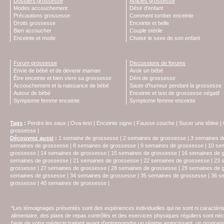
Dossiers grossesse
Articles grossesse
Modes accouchement
Désir d'enfant
Précautions grossesse
Comment tomber enceinte
Droits grossesse
Enceinte et belle
Bien accoucher
Couple stérile
Enceinte et mode
Choisir le sexe de son enfant
Forum grossesse
Discussions de forums
Envie de bébé et de devenir maman
Avoir un bébé
Être enceinte et bien vivre sa grossesse
Déni de grossesse
Accouchement et la naissance de bébé
Saute d'humeur pendant la grossesse
Autour de bébé
Enceinte et test de grossesse négatif
Symptome femme enceinte
Symptome femme enceinte
Tags
:
Perdre les eaux
|
Ova-test
|
Enceinte signe
|
Fausse couche
|
Sucer une tétine
|
grossesse
|
Découvrez aussi
:
1 semaine de grossesse
|
2 semaines de grossesse
|
3 semaines d
semaines de grossesse
|
8 semaines de grossesse
|
9 semaines de grossesse
|
10 se
grossesse
|
14 semaines de grossesse
|
15 semaines de grossesse
|
16 semaines de 
semaines de grossesse
|
21 semaines de grossesse
|
22 semaines de grossesse
|
23 
grossesse
|
27 semaines de grossesse
|
28 semaines de grossesse
|
29 semaines de 
semaines de grssesse
|
34 semaines de grossesse
|
35 semaines de grossesse
|
36 s
grossesse
|
40 semaines de grossesse
|
*Les témoignages présentés sont des expériences individuelles qui ne sont ni caractéri
alimentaire, des plans de repas contrôlés et des exercices physiques réguliers sont n
l'avis de votre médecin traitant avant d'entreprendre un régime amincissant, un programm