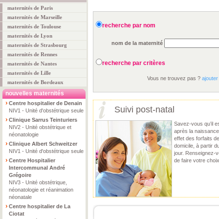
maternités de Paris
maternités de Marseille
recherche par nom
maternités de Toulouse
maternités de Lyon
nom de la maternité
maternités de Strasbourg
maternités de Rennes
recherche par critères
maternités de Nantes
maternités de Lille
Vous ne trouvez pas ?
ajouter
maternités de Bordeaux
nouvelles maternités
Centre hospitalier de Denain
Suivi post-natal
NIV1 - Unité d'obstétrique seule
Clinique Sarrus Teinturiers
Savez-vous qu’il es
NIV2 - Unité obstétrique et
après la naissance
néonatologie
effet des forfaits 
Clinique Albert Schweitzer
domicile, à partir
NIV1 - Unité d'obstétrique seule
jour. Renseignez-vo
Centre Hospitalier
de faire votre choix
Intercommunal André
Grégoire
NIV3 - Unité obstétrique,
néonatologie et réanimation
néonatale
Centre hospitalier de La
Ciotat