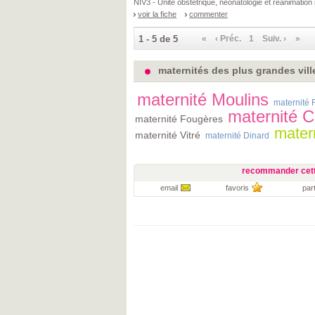
NIV3 - Unité obstétrique, néonatologie et réanimation
voir la fiche
commenter
1 - 5 de 5
«
‹ Préc.
1
Suiv. ›
»
maternités des plus grandes villes
maternité Moulins
maternité
maternité 
maternité Fougères
mater
maternité Vitré
maternité Dinard
recommander cett
email
favoris
par