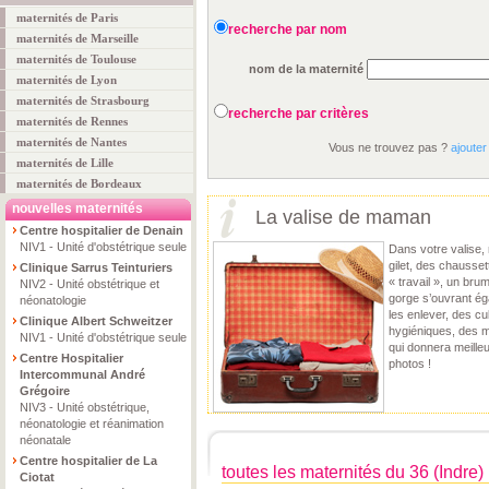
maternités de Paris
recherche par nom
maternités de Marseille
maternités de Toulouse
nom de la maternité
maternités de Lyon
maternités de Strasbourg
recherche par critères
maternités de Rennes
maternités de Nantes
Vous ne trouvez pas ?
ajouter
maternités de Lille
maternités de Bordeaux
nouvelles maternités
La valise de maman
Centre hospitalier de Denain
NIV1 - Unité d'obstétrique seule
Dans votre valise, 
gilet, des chausse
Clinique Sarrus Teinturiers
« travail », un bru
NIV2 - Unité obstétrique et
gorge s’ouvrant é
néonatologie
les enlever, des cu
Clinique Albert Schweitzer
hygiéniques, des m
NIV1 - Unité d'obstétrique seule
qui donnera meille
Centre Hospitalier
photos !
Intercommunal André
Grégoire
NIV3 - Unité obstétrique,
néonatologie et réanimation
néonatale
Centre hospitalier de La
toutes les maternités du 36 (Indre)
Ciotat