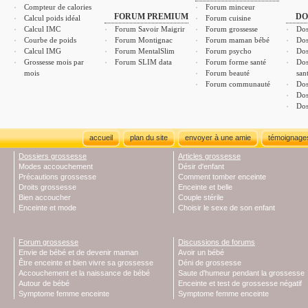
Compteur de calories
Forum minceur
FORUM PREMIUM
DO
Calcul poids idéal
Forum cuisine
Calcul IMC
Forum Savoir Maigrir
Forum grossesse
Dos
Courbe de poids
Forum Montignac
Forum maman bébé
Dos
Calcul IMG
Forum MentalSlim
Forum psycho
Dos
Grossesse mois par
Forum SLIM data
Forum forme santé
Dos
mois
Forum beauté
san
Forum communauté
Dos
Dos
Dos
accueil
plan du site
envoyer à une amie
témoignage
Dossiers grossesse
Articles grossesse
Modes accouchement
Désir d'enfant
Précautions grossesse
Comment tomber enceinte
Droits grossesse
Enceinte et belle
Bien accoucher
Couple stérile
Enceinte et mode
Choisir le sexe de son enfant
Forum grossesse
Discussions de forums
Envie de bébé et de devenir maman
Avoir un bébé
Être enceinte et bien vivre sa grossesse
Déni de grossesse
Accouchement et la naissance de bébé
Saute d'humeur pendant la grossesse
Autour de bébé
Enceinte et test de grossesse négatif
Symptome femme enceinte
Symptome femme enceinte