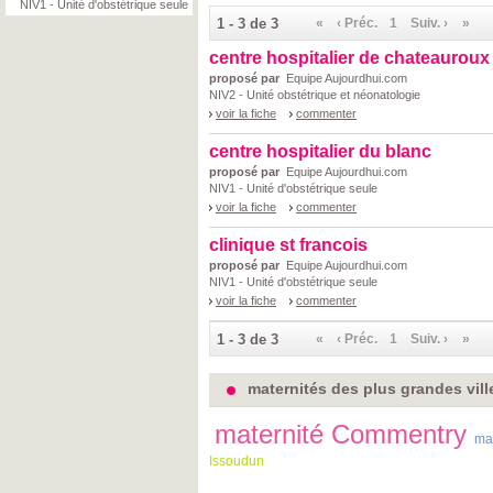
NIV1 - Unité d'obstétrique seule
1 - 3 de 3
«
‹ Préc.
1
Suiv. ›
»
centre hospitalier de chateauroux
proposé par
Equipe Aujourdhui.com
NIV2 - Unité obstétrique et néonatologie
voir la fiche
commenter
centre hospitalier du blanc
proposé par
Equipe Aujourdhui.com
NIV1 - Unité d'obstétrique seule
voir la fiche
commenter
clinique st francois
proposé par
Equipe Aujourdhui.com
NIV1 - Unité d'obstétrique seule
voir la fiche
commenter
1 - 3 de 3
«
‹ Préc.
1
Suiv. ›
»
maternités des plus grandes vill
maternité Commentry
ma
Issoudun