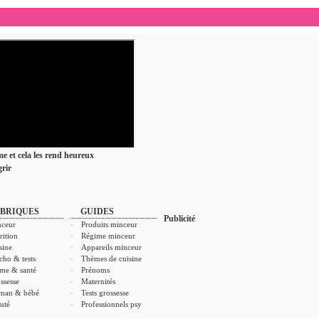
ime et cela les rend heureux
rir
BRIQUES
GUIDES
Publicité
ceur
Produits minceur
rition
Régime minceur
sine
Appareils minceur
cho & tests
Thèmes de cuisine
me & santé
Prénoms
ssesse
Maternités
man & bébé
Tests grossesse
uté
Professionnels psy