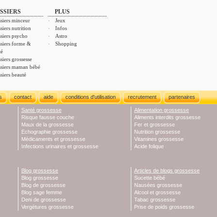
SSIERS
PLUS
siers minceur
Jeux
siers nutrition
Infos
siers psycho
Astro
siers forme &
Shopping
té
siers grossesse
siers maman bébé
siers beauté
s
contact
aide
conditions d'utilisation
recrutement
partenaires
Santé grossesse
Alimentation grossesse
Risque fausse couche
Aliments interdits grossesse
Maux de la grossesse
Fer et grossesse
Echographie grossesse
Nutrition grossesse
Médicaments et grossesse
Vitamines grossesse
Infections urinaires et grossesse
Acide folique
Blog grossesse
Articles de blogs grossesse
Blog grossesse
Sucette bébé
Blog de grossesse
Nausées grossesse
Blog sage femme
Alcool et grossesse
Deni de grossesse
Tabac grossesse
Vergétures grossesse
Prise de poids grossesse