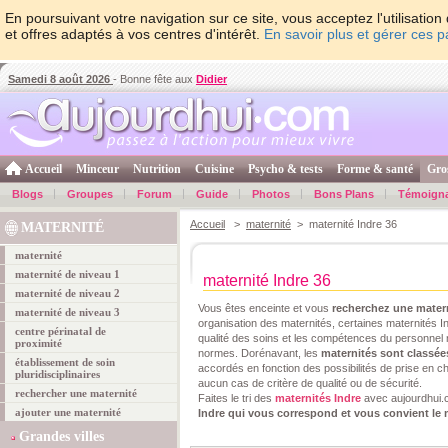
En poursuivant votre navigation sur ce site, vous acceptez l'utilisati
et offres adaptés à vos centres d'intérêt.
En savoir plus et gérer ces 
Samedi 8 août 2026
- Bonne fête aux
Didier
Accueil
Minceur
Nutrition
Cuisine
Psycho & tests
Forme & santé
Gro
Blogs
Groupes
Forum
Guide
Photos
Bons Plans
Témoign
Accueil
>
maternité
> maternité Indre 36
MATERNITÉ
maternité
maternité de niveau 1
maternité Indre 36
maternité de niveau 2
Vous êtes enceinte et vous
recherchez une mater
maternité de niveau 3
organisation des maternités, certaines maternités In
centre périnatal de
qualité des soins et les compétences du personnel 
proximité
normes. Dorénavant, les
maternités sont classée
établissement de soin
accordés en fonction des possibilités de prise en ch
pluridisciplinaires
aucun cas de critère de qualité ou de sécurité.
rechercher une maternité
Faites le tri des
maternités Indre
avec aujourdhui.
ajouter une maternité
Indre qui vous correspond et vous convient le
Grandes villes