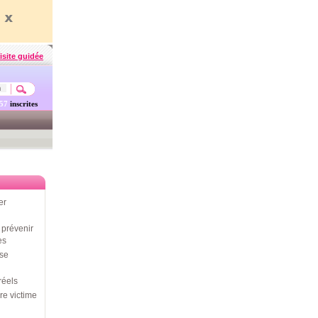
isite guidée
457
inscrites
er
prévenir
es
use
réels
re victime