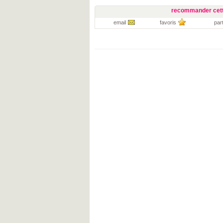
recommander cett
email
favoris
par