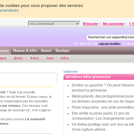
on de cookies pour vous proposer des services
paramètres.
M'inscrire
|
Me connecter
|
? V
747 430 520 448
calories brûlées
| 2 709 
ssesse
Maman & bébé
Beauté
Boutique
ages
Quizz
Astro
Jeux
Infos
s'abonner
dernières infos grossesse
Droitier ou gaucher ? On peut l'observ
pendant la grossesse
nité
? Suite à la nouvelle
Médicaments: des pictogrammes pour 
dre ont dû fermer. Et pour cause, la
ne respectaient pas les nouvelles
les femmes enceintes en cas de risqu
s par niveaux
. Ces niveaux sont
Pilule masculine : une piste promette
arge du nouveau-né ; il ne s’agit en
Elle arrête la pilule parès 12 ans de
contraception. Les changements sont 
com pour trouver
LA maternité
 mieux
.
Un foetus protège avec son dos sa mè
d'une rupture utérine