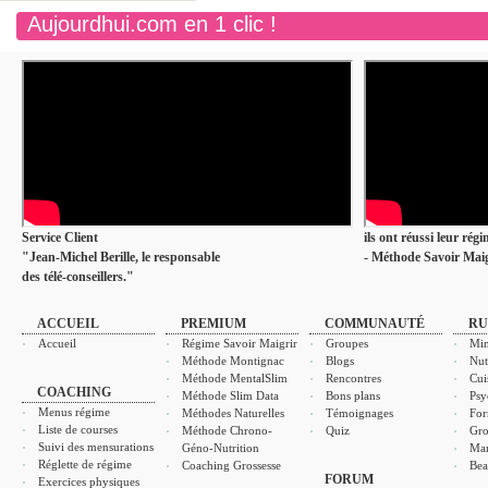
Aujourdhui.com en 1 clic !
Service Client
ils ont réussi leur rég
"Jean-Michel Berille, le responsable
- Méthode Savoir Maig
des télé-conseillers."
ACCUEIL
PREMIUM
COMMUNAUTÉ
RU
Accueil
Régime Savoir Maigrir
Groupes
Min
Méthode Montignac
Blogs
Nut
Méthode MentalSlim
Rencontres
Cui
COACHING
Méthode Slim Data
Bons plans
Psy
Menus régime
Méthodes Naturelles
Témoignages
For
Liste de courses
Méthode Chrono-
Quiz
Gro
Suivi des mensurations
Géno-Nutrition
Ma
Réglette de régime
Coaching Grossesse
Bea
FORUM
Exercices physiques