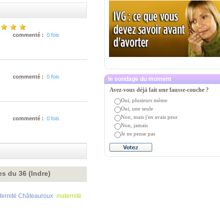
commenté :
0 fois
commenté :
0 fois
le sondage du moment
Avez-vous déjà fait une fausse-couche ?
Oui, plusieurs même
Oui, une seule
Non, mais j'en avais peur
commenté :
0 fois
Non, jamais
Je ne pense pas
es du 36 (Indre)
ternité Châteauroux
maternité