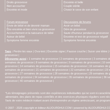
Droits grossesse
Enceinte et belle
Bien accoucher
Couple stérile
Enceinte et mode
Choisir le sexe de son enfant
Forum grossesse
Discussions de forums
Envie de bébé et de devenir maman
Avoir un bébé
Être enceinte et bien vivre sa grossesse
Déni de grossesse
Accouchement et la naissance de bébé
Saute d'humeur pendant la grossesse
Autour de bébé
Enceinte et test de grossesse négatif
Symptome femme enceinte
Symptome femme enceinte
Tags
:
Perdre les eaux
|
Ova-test
|
Enceinte signe
|
Fausse couche
|
Sucer une tétine
|
grossesse
|
Découvrez aussi
:
1 semaine de grossesse
|
2 semaines de grossesse
|
3 semaines d
semaines de grossesse
|
8 semaines de grossesse
|
9 semaines de grossesse
|
10 se
grossesse
|
14 semaines de grossesse
|
15 semaines de grossesse
|
16 semaines de 
semaines de grossesse
|
21 semaines de grossesse
|
22 semaines de grossesse
|
23 
grossesse
|
27 semaines de grossesse
|
28 semaines de grossesse
|
29 semaines de 
semaines de grssesse
|
34 semaines de grossesse
|
35 semaines de grossesse
|
36 s
grossesse
|
40 semaines de grossesse
|
*Les témoignages présentés sont des expériences individuelles qui ne sont ni caractéri
alimentaire, des plans de repas contrôlés et des exercices physiques réguliers sont n
l'avis de votre médecin traitant avant d'entreprendre un régime amincissant, un programm
© 2007 - 2026 copyright et éditeur AUJOURDHUI.COM / powered by AUJOURDHUI.