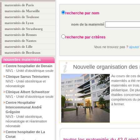
maternités de Paris
maternités de Marseille
recherche par nom
maternités de Toulouse
maternités de Lyon
nom de la maternité
maternités de Strasbourg
maternités de Rennes
recherche par critères
maternités de Nantes
maternités de Lille
Vous ne trouvez pas ?
ajouter
maternités de Bordeaux
nouvelles maternités
Nouvelle organisation des 
Centre hospitalier de Denain
NIV1 - Unité d'obstétrique seule
Au cours de ces de
Clinique Sarrus Teinturiers
maternités a été r
NIV2 - Unité obstétrique et
maternités en troi
néonatologie
pédiatrique. De pl
Clinique Albert Schweitzer
établies concernant
NIV1 - Unité d'obstétrique seule
compétences du per
Centre Hospitalier
à fermer.
Intercommunal André
Grégoire
NIV3 - Unité obstétrique,
néonatologie et réanimation
néonatale
Centre hospitalier de La
Ciotat
toutes les maternités du 42 (Loire)