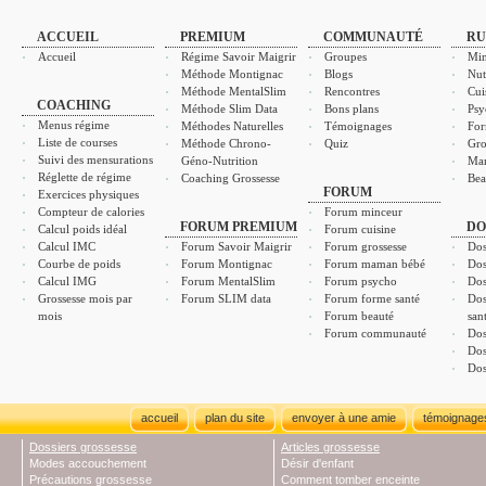
ACCUEIL
PREMIUM
COMMUNAUTÉ
RU
Accueil
Régime Savoir Maigrir
Groupes
Min
Méthode Montignac
Blogs
Nut
Méthode MentalSlim
Rencontres
Cui
COACHING
Méthode Slim Data
Bons plans
Psy
Menus régime
Méthodes Naturelles
Témoignages
For
Liste de courses
Méthode Chrono-
Quiz
Gro
Suivi des mensurations
Géno-Nutrition
Ma
Réglette de régime
Coaching Grossesse
Bea
FORUM
Exercices physiques
Compteur de calories
Forum minceur
FORUM PREMIUM
DO
Calcul poids idéal
Forum cuisine
Calcul IMC
Forum Savoir Maigrir
Forum grossesse
Dos
Courbe de poids
Forum Montignac
Forum maman bébé
Dos
Calcul IMG
Forum MentalSlim
Forum psycho
Dos
Grossesse mois par
Forum SLIM data
Forum forme santé
Dos
mois
Forum beauté
san
Forum communauté
Dos
Dos
Dos
accueil
plan du site
envoyer à une amie
témoignage
Dossiers grossesse
Articles grossesse
Modes accouchement
Désir d'enfant
Précautions grossesse
Comment tomber enceinte