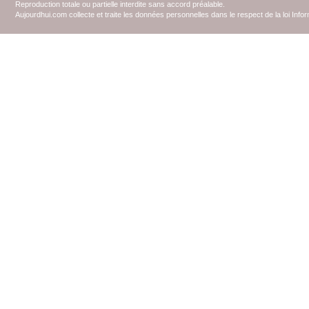
Reproduction totale ou partielle interdite sans accord préalable.
Aujourdhui.com collecte et traite les données personnelles dans le respect de la loi Inf