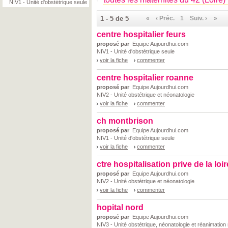
NIV1 - Unité d'obstétrique seule
1 - 5 de 5
«
‹ Préc.
1
Suiv. ›
»
centre hospitalier feurs
proposé par
Equipe Aujourdhui.com
NIV1 - Unité d'obstétrique seule
voir la fiche
commenter
centre hospitalier roanne
proposé par
Equipe Aujourdhui.com
NIV2 - Unité obstétrique et néonatologie
voir la fiche
commenter
ch montbrison
proposé par
Equipe Aujourdhui.com
NIV1 - Unité d'obstétrique seule
voir la fiche
commenter
ctre hospitalisation prive de la loir
proposé par
Equipe Aujourdhui.com
NIV2 - Unité obstétrique et néonatologie
voir la fiche
commenter
hopital nord
proposé par
Equipe Aujourdhui.com
NIV3 - Unité obstétrique, néonatologie et réanimation