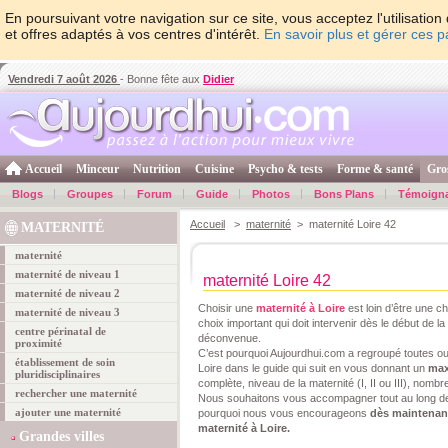
En poursuivant votre navigation sur ce site, vous acceptez l'utilisati
et offres adaptés à vos centres d'intérêt.
En savoir plus et gérer ces 
Vendredi 7 août 2026
- Bonne fête aux
Didier
Accueil
Minceur
Nutrition
Cuisine
Psycho & tests
Forme & santé
Gro
Blogs
Groupes
Forum
Guide
Photos
Bons Plans
Témoign
Accueil
>
maternité
> maternité Loire 42
MATERNITÉ
maternité
maternité de niveau 1
maternité Loire 42
maternité de niveau 2
Choisir une
maternité à Loire
est loin d’être une ch
maternité de niveau 3
choix important qui doit intervenir dès le début de 
centre périnatal de
déconvenue.
proximité
C’est pourquoi Aujourdhui.com a regroupé toutes ou
établissement de soin
Loire dans le guide qui suit en vous donnant un
max
pluridisciplinaires
complète, niveau de la maternité (I, II ou III), nomb
rechercher une maternité
Nous souhaitons vous accompagner tout au long de
ajouter une maternité
pourquoi nous vous encourageons
dès maintenant 
maternité à Loire.
Grandes villes