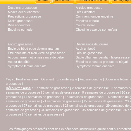
Dossiers grossesse
Articles grossesse
Modes accouchement
Désir d'enfant
Précautions grossesse
Comment tomber enceinte
Droits grossesse
Enceinte et belle
Bien accoucher
Couple stérile
Enceinte et mode
Choisir le sexe de son enfant
Forum grossesse
Discussions de forums
Envie de bébé et de devenir maman
Avoir un bébé
Être enceinte et bien vivre sa grossesse
Déni de grossesse
Accouchement et la naissance de bébé
Saute d'humeur pendant la grossesse
Autour de bébé
Enceinte et test de grossesse négatif
Symptome femme enceinte
Symptome femme enceinte
Tags
:
Perdre les eaux
|
Ova-test
|
Enceinte signe
|
Fausse couche
|
Sucer une tétine
|
grossesse
|
Découvrez aussi
:
1 semaine de grossesse
|
2 semaines de grossesse
|
3 semaines d
semaines de grossesse
|
8 semaines de grossesse
|
9 semaines de grossesse
|
10 se
grossesse
|
14 semaines de grossesse
|
15 semaines de grossesse
|
16 semaines de 
semaines de grossesse
|
21 semaines de grossesse
|
22 semaines de grossesse
|
23 
grossesse
|
27 semaines de grossesse
|
28 semaines de grossesse
|
29 semaines de 
semaines de grssesse
|
34 semaines de grossesse
|
35 semaines de grossesse
|
36 s
grossesse
|
40 semaines de grossesse
|
*Les témoignages présentés sont des expériences individuelles qui ne sont ni caractéri