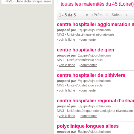
NIV1 - Unité d'obstétrique seule
toutes les maternités du 45 (Loiret)
1 - 5 de 5
«
‹ Préc.
1
Suiv. ›
»
centre hospitalier agglomeration
proposé par
Equipe Aujourdhui.com
NIV2 - Unité obstétrique et néonatologie
voir la fiche
commenter
centre hospitalier de gien
proposé par
Equipe Aujourdhui.com
NIV1 - Unité d'obstétrique seule
voir la fiche
commenter
centre hospitalier de pithiviers
proposé par
Equipe Aujourdhui.com
NIV1 - Unité d'obstétrique seule
voir la fiche
commenter
centre hospitalier regional d'orle
proposé par
Equipe Aujourdhui.com
NIV3 - Unité obstétrique, néonatologie et réanimation
voir la fiche
commenter
polyclinique longues allees
proposé par
Equipe Aujourdhui.com