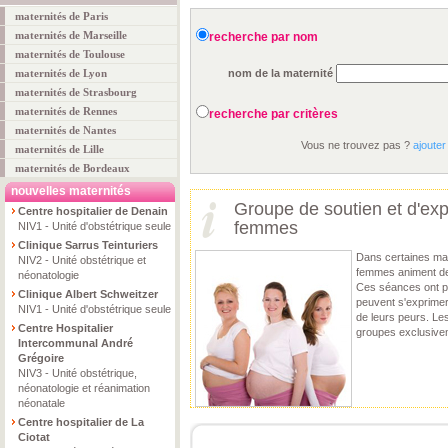
maternités de Paris
maternités de Marseille
recherche par nom
maternités de Toulouse
maternités de Lyon
nom de la maternité
maternités de Strasbourg
maternités de Rennes
recherche par critères
maternités de Nantes
Vous ne trouvez pas ?
ajouter
maternités de Lille
maternités de Bordeaux
nouvelles maternités
Groupe de soutien et d'exp
Centre hospitalier de Denain
femmes
NIV1 - Unité d'obstétrique seule
Clinique Sarrus Teinturiers
Dans certaines ma
NIV2 - Unité obstétrique et
femmes animent d
néonatologie
Ces séances ont po
Clinique Albert Schweitzer
peuvent s'exprimer
NIV1 - Unité d'obstétrique seule
de leurs peurs. Le
Centre Hospitalier
groupes exclusive
Intercommunal André
Grégoire
NIV3 - Unité obstétrique,
néonatologie et réanimation
néonatale
Centre hospitalier de La
Ciotat