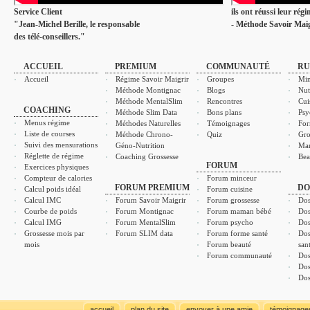
Service Client
ils ont réussi leur rég
"Jean-Michel Berille, le responsable
- Méthode Savoir Maig
des télé-conseillers."
ACCUEIL
PREMIUM
COMMUNAUTÉ
RU
Accueil
Régime Savoir Maigrir
Groupes
Min
Méthode Montignac
Blogs
Nut
Méthode MentalSlim
Rencontres
Cui
COACHING
Méthode Slim Data
Bons plans
Psy
Menus régime
Méthodes Naturelles
Témoignages
For
Liste de courses
Méthode Chrono-
Quiz
Gro
Suivi des mensurations
Géno-Nutrition
Ma
Réglette de régime
Coaching Grossesse
Bea
FORUM
Exercices physiques
Compteur de calories
Forum minceur
FORUM PREMIUM
DO
Calcul poids idéal
Forum cuisine
Calcul IMC
Forum Savoir Maigrir
Forum grossesse
Dos
Courbe de poids
Forum Montignac
Forum maman bébé
Dos
Calcul IMG
Forum MentalSlim
Forum psycho
Dos
Grossesse mois par
Forum SLIM data
Forum forme santé
Dos
mois
Forum beauté
san
Forum communauté
Dos
Dos
Dos
accueil
plan du site
envoyer à une amie
témoignage