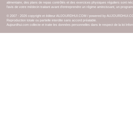
alimentaire, des plans de repas contrôlés et des exercices physiques réguliers sont n
l'avis de votre médecin traitant avant d'entreprendre un régime amincissant, un programm
© 2007 - 2026 copyright et éditeur AUJOURDHUI.COM / powered by AUJOURDHUI.
Reproduction totale ou partielle interdite sans accord préalable.
Aujourdhui.com collecte et traite les données personnelles dans le respect de la loi Inf