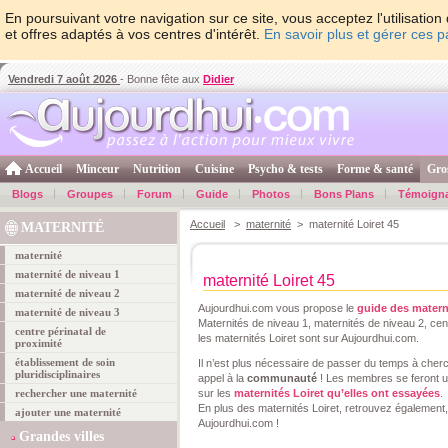
En poursuivant votre navigation sur ce site, vous acceptez l'utilisati
et offres adaptés à vos centres d'intérêt.
En savoir plus et gérer ces 
Vendredi 7 août 2026
- Bonne fête aux
Didier
Accueil
Minceur
Nutrition
Cuisine
Psycho & tests
Forme & santé
Gro
Blogs
Groupes
Forum
Guide
Photos
Bons Plans
Témoign
Accueil
>
maternité
> maternité Loiret 45
MATERNITÉ
maternité
maternité de niveau 1
maternité Loiret 45
maternité de niveau 2
Aujourdhui.com vous propose le
guide des materni
maternité de niveau 3
Maternités de niveau 1, maternités de niveau 2, cent
centre périnatal de
les maternités Loiret sont sur Aujourdhui.com.
proximité
établissement de soin
Il n’est plus nécessaire de passer du temps à che
pluridisciplinaires
appel à la
communauté
! Les membres se feront un
rechercher une maternité
sur les
maternités Loiret qu’elles ont essayées
.
En plus des maternités Loiret, retrouvez également,
ajouter une maternité
Aujourdhui.com !
Grandes villes