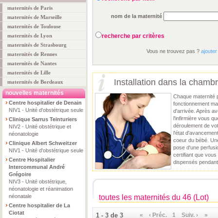
maternités de Paris
nom de la maternité
maternités de Marseille
maternités de Toulouse
maternités de Lyon
recherche par critères
maternités de Strasbourg
Vous ne trouvez pas ?
ajouter
maternités de Rennes
maternités de Nantes
maternités de Lille
Installation dans la chamb
maternités de Bordeaux
nouvelles maternités
Chaque maternité 
Centre hospitalier de Denain
fonctionnement mai
NIV1 - Unité d'obstétrique seule
d'arrivée. Après av
l'infirmière vous q
Clinique Sarrus Teinturiers
déroulement de vot
NIV2 - Unité obstétrique et
l'état d'avancement
néonatologie
coeur du bébé. Une 
Clinique Albert Schweitzer
pose d'une perfusi
NIV1 - Unité d'obstétrique seule
certifiant que vous
Centre Hospitalier
dispensés pendant
Intercommunal André
Grégoire
NIV3 - Unité obstétrique,
néonatologie et réanimation
néonatale
toutes les maternités du 46 (Lot)
Centre hospitalier de La
Ciotat
1 - 3 de 3
«
‹ Préc.
1
Suiv. ›
»