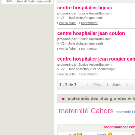
NIV1 - Unité d'obstétrique seule
centre hospitalier figeac
proposé par
Equipe Aujourdhui.com
NIV1 - Unité d'obstétrique seule
voir la fiche
commenter
centre hospitalier jean coulon
proposé par
Equipe Aujourdhui.com
NIV1 - Unité d'obstétrique seule
voir la fiche
commenter
centre hospitalier jean rougier ca
proposé par
Equipe Aujourdhui.com
NIV2 - Unité obstétrique et néonatologie
voir la fiche
commenter
1 - 3 de 3
«
‹ Préc.
1
Suiv. ›
»
maternités des plus grandes vill
maternité Cahors
maternité F
recommander cett
email
favoris
par