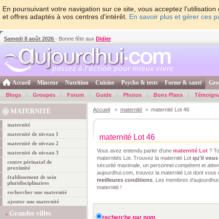
En poursuivant votre navigation sur ce site, vous acceptez l'utilisati
et offres adaptés à vos centres d'intérêt.
En savoir plus et gérer ces 
Samedi 8 août 2026
- Bonne fête aux
Didier
Accueil
Minceur
Nutrition
Cuisine
Psycho & tests
Forme & santé
Gro
Blogs
Groupes
Forum
Guide
Photos
Bons Plans
Témoign
Accueil
>
maternité
> maternité Lot 46
MATERNITÉ
maternité
maternité de niveau 1
maternité Lot 46
maternité de niveau 2
Vous avez entendu parler d'une
maternité Lot
? To
maternité de niveau 3
maternités Lot. Trouvez la maternité Lot
qu'il vous
centre périnatal de
sécurité maximale, un personnel compétent et attent
proximité
aujourdhui.com, trouvez la maternité Lot dont vous
établissement de soin
meilleures conditions
. Les membres d'aujourdhui.
pluridisciplinaires
maternité !
rechercher une maternité
ajouter une maternité
Grandes villes
recherche par nom