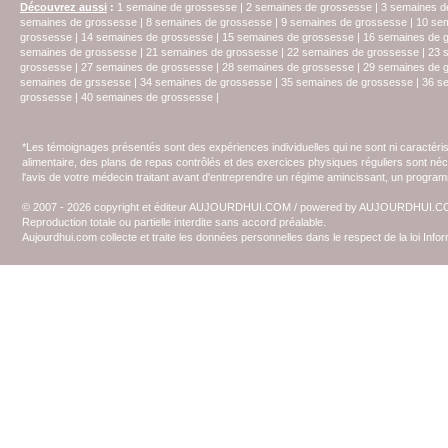
Découvrez aussi
:
1 semaine de grossesse
|
2 semaines de grossesse
|
3 semaines d
semaines de grossesse
|
8 semaines de grossesse
|
9 semaines de grossesse
|
10 se
grossesse
|
14 semaines de grossesse
|
15 semaines de grossesse
|
16 semaines de 
semaines de grossesse
|
21 semaines de grossesse
|
22 semaines de grossesse
|
23 
grossesse
|
27 semaines de grossesse
|
28 semaines de grossesse
|
29 semaines de 
semaines de grssesse
|
34 semaines de grossesse
|
35 semaines de grossesse
|
36 s
grossesse
|
40 semaines de grossesse
|
*Les témoignages présentés sont des expériences individuelles qui ne sont ni caractéri
alimentaire, des plans de repas contrôlés et des exercices physiques réguliers sont n
l'avis de votre médecin traitant avant d'entreprendre un régime amincissant, un programm
© 2007 - 2026 copyright et éditeur AUJOURDHUI.COM / powered by AUJOURDHUI.
Reproduction totale ou partielle interdite sans accord préalable.
Aujourdhui.com collecte et traite les données personnelles dans le respect de la loi Inf