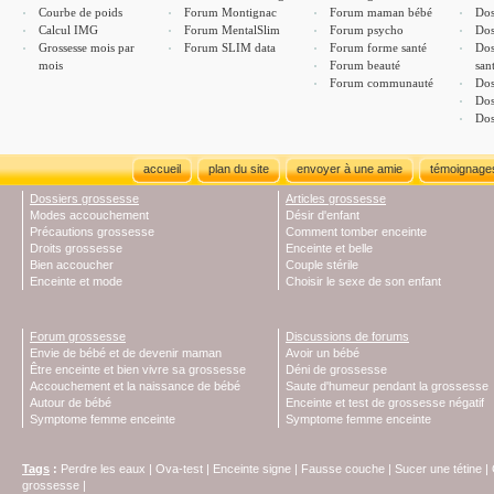
Courbe de poids
Forum Montignac
Forum maman bébé
Dos
Calcul IMG
Forum MentalSlim
Forum psycho
Dos
Grossesse mois par
Forum SLIM data
Forum forme santé
Dos
mois
Forum beauté
san
Forum communauté
Dos
Dos
Dos
accueil
plan du site
envoyer à une amie
témoignage
Dossiers grossesse
Articles grossesse
Modes accouchement
Désir d'enfant
Précautions grossesse
Comment tomber enceinte
Droits grossesse
Enceinte et belle
Bien accoucher
Couple stérile
Enceinte et mode
Choisir le sexe de son enfant
Forum grossesse
Discussions de forums
Envie de bébé et de devenir maman
Avoir un bébé
Être enceinte et bien vivre sa grossesse
Déni de grossesse
Accouchement et la naissance de bébé
Saute d'humeur pendant la grossesse
Autour de bébé
Enceinte et test de grossesse négatif
Symptome femme enceinte
Symptome femme enceinte
Tags
:
Perdre les eaux
|
Ova-test
|
Enceinte signe
|
Fausse couche
|
Sucer une tétine
|
grossesse
|