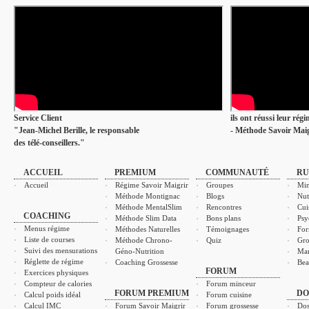
Service Client
ils ont réussi leur rég
"Jean-Michel Berille, le responsable
- Méthode Savoir Maig
des télé-conseillers."
ACCUEIL
PREMIUM
COMMUNAUTÉ
RU
Accueil
Régime Savoir Maigrir
Groupes
Min
Méthode Montignac
Blogs
Nut
Méthode MentalSlim
Rencontres
Cui
COACHING
Méthode Slim Data
Bons plans
Psy
Menus régime
Méthodes Naturelles
Témoignages
For
Liste de courses
Méthode Chrono-
Quiz
Gro
Suivi des mensurations
Géno-Nutrition
Ma
Réglette de régime
Coaching Grossesse
Bea
FORUM
Exercices physiques
Compteur de calories
Forum minceur
FORUM PREMIUM
DO
Calcul poids idéal
Forum cuisine
Calcul IMC
Forum Savoir Maigrir
Forum grossesse
Dos