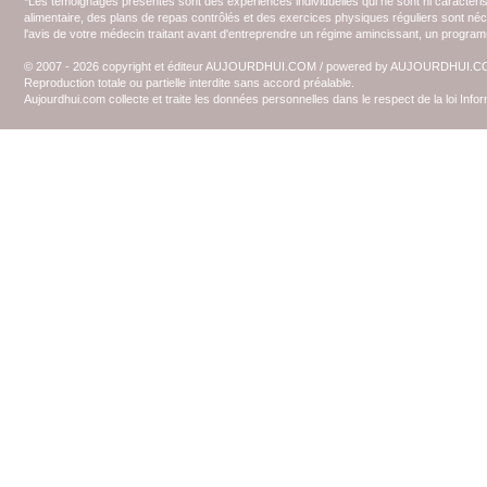
*Les témoignages présentés sont des expériences individuelles qui ne sont ni caractéri
alimentaire, des plans de repas contrôlés et des exercices physiques réguliers sont n
l'avis de votre médecin traitant avant d'entreprendre un régime amincissant, un programm
© 2007 - 2026 copyright et éditeur AUJOURDHUI.COM / powered by AUJOURDHUI.
Reproduction totale ou partielle interdite sans accord préalable.
Aujourdhui.com collecte et traite les données personnelles dans le respect de la loi Inf