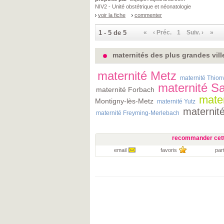
NIV2 - Unité obstétrique et néonatologie
voir la fiche
commenter
1 - 5 de 5
«
‹ Préc.
1
Suiv. ›
»
maternités des plus grandes vill
maternité Metz
maternité Thionv
maternité Sa
maternité Forbach
mate
Montigny-lès-Metz
maternité Yutz
maternit
maternité Freyming-Merlebach
recommander cett
email
favoris
par