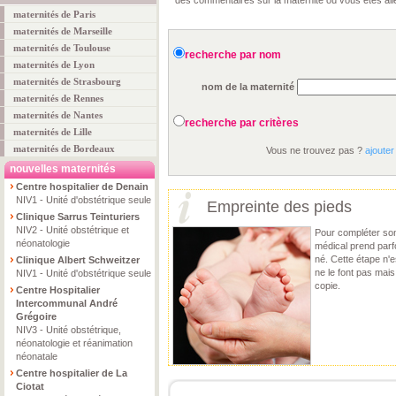
des commentaires sur la maternité où vous êtes all
maternités de Paris
maternités de Marseille
maternités de Toulouse
recherche par nom
maternités de Lyon
maternités de Strasbourg
nom de la maternité
maternités de Rennes
maternités de Nantes
recherche par critères
maternités de Lille
maternités de Bordeaux
Vous ne trouvez pas ?
ajouter
nouvelles maternités
Centre hospitalier de Denain
NIV1 - Unité d'obstétrique seule
Empreinte des pieds
Clinique Sarrus Teinturiers
NIV2 - Unité obstétrique et
Pour compléter son 
néonatologie
médical prend parf
né. Cette étape n'e
Clinique Albert Schweitzer
ne le font pas mais
NIV1 - Unité d'obstétrique seule
copie.
Centre Hospitalier
Intercommunal André
Grégoire
NIV3 - Unité obstétrique,
néonatologie et réanimation
néonatale
Centre hospitalier de La
Ciotat