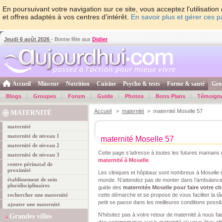
En poursuivant votre navigation sur ce site, vous acceptez l'utilisati
et offres adaptés à vos centres d'intérêt.
En savoir plus et gérer ces 
Jeudi 6 août 2026
- Bonne fête aux
Didier
Accueil
Minceur
Nutrition
Cuisine
Psycho & tests
Forme & santé
Gro
Blogs
Groupes
Forum
Guide
Photos
Bons Plans
Témoign
Accueil
>
maternité
> maternité Moselle 57
MATERNITÉ
maternité
maternité de niveau 1
maternité Moselle 57
maternité de niveau 2
Cette page s’adresse à toutes les futures mamans q
maternité de niveau 3
maternité à Moselle
.
centre périnatal de
proximité
Les cliniques et hôpitaux sont nombreux à Moselle
établissement de soin
monde. N’attendez pas de monter dans l’ambulance 
pluridisciplinaires
guide des
maternités Moselle pour faire votre ch
rechercher une maternité
cette démarche et se propose de vous faciliter la t
petit se passe dans les meilleures conditions possib
ajouter une maternité
N’hésitez pas à votre retour de maternité à nous fair
Grandes villes