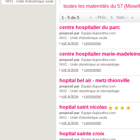
NIV1 - Unité d'obstétrique seule
toutes les maternités du 57 (Mosel
1 - 5 de 5
«
‹ Préc.
1
Suiv. ›
»
centre hospitalier du parc
proposé par
Equipe Aujourdhui.com
NIV1 - Unité d'obstétrique seule
voir la fiche
commenter
centre hospitalier marie-madelein
proposé par
Equipe Aujourdhui.com
NIV2 - Unité obstétrique et néonatologie
voir la fiche
commenter
hopital bel air - metz-thionville
proposé par
Equipe Aujourdhui.com
NIV2 - Unité obstétrique et néonatologie
voir la fiche
commenter
hopital saint nicolas
proposé par
Equipe Aujourdhui.com
NIV1 - Unité d'obstétrique seule
voir la fiche
commenter
hopital sainte croix
proposé par
Equipe Aujourdhui.com