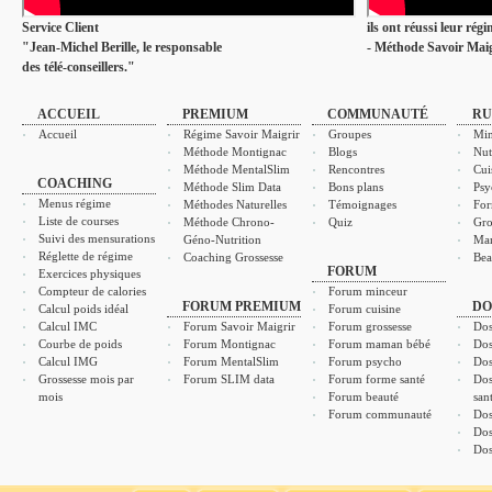
Service Client
ils ont réussi leur rég
"Jean-Michel Berille, le responsable
- Méthode Savoir Maig
des télé-conseillers."
ACCUEIL
PREMIUM
COMMUNAUTÉ
RU
Accueil
Régime Savoir Maigrir
Groupes
Min
Méthode Montignac
Blogs
Nut
Méthode MentalSlim
Rencontres
Cui
COACHING
Méthode Slim Data
Bons plans
Psy
Menus régime
Méthodes Naturelles
Témoignages
For
Liste de courses
Méthode Chrono-
Quiz
Gro
Suivi des mensurations
Géno-Nutrition
Ma
Réglette de régime
Coaching Grossesse
Bea
FORUM
Exercices physiques
Compteur de calories
Forum minceur
FORUM PREMIUM
DO
Calcul poids idéal
Forum cuisine
Calcul IMC
Forum Savoir Maigrir
Forum grossesse
Dos
Courbe de poids
Forum Montignac
Forum maman bébé
Dos
Calcul IMG
Forum MentalSlim
Forum psycho
Dos
Grossesse mois par
Forum SLIM data
Forum forme santé
Dos
mois
Forum beauté
san
Forum communauté
Dos
Dos
Dos