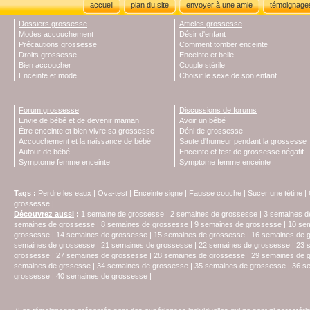
accueil
plan du site
envoyer à une amie
témoignage
Dossiers grossesse
Articles grossesse
Modes accouchement
Désir d'enfant
Précautions grossesse
Comment tomber enceinte
Droits grossesse
Enceinte et belle
Bien accoucher
Couple stérile
Enceinte et mode
Choisir le sexe de son enfant
Forum grossesse
Discussions de forums
Envie de bébé et de devenir maman
Avoir un bébé
Être enceinte et bien vivre sa grossesse
Déni de grossesse
Accouchement et la naissance de bébé
Saute d'humeur pendant la grossesse
Autour de bébé
Enceinte et test de grossesse négatif
Symptome femme enceinte
Symptome femme enceinte
Tags
:
Perdre les eaux
|
Ova-test
|
Enceinte signe
|
Fausse couche
|
Sucer une tétine
|
grossesse
|
Découvrez aussi
:
1 semaine de grossesse
|
2 semaines de grossesse
|
3 semaines d
semaines de grossesse
|
8 semaines de grossesse
|
9 semaines de grossesse
|
10 se
grossesse
|
14 semaines de grossesse
|
15 semaines de grossesse
|
16 semaines de 
semaines de grossesse
|
21 semaines de grossesse
|
22 semaines de grossesse
|
23 
grossesse
|
27 semaines de grossesse
|
28 semaines de grossesse
|
29 semaines de 
semaines de grssesse
|
34 semaines de grossesse
|
35 semaines de grossesse
|
36 s
grossesse
|
40 semaines de grossesse
|