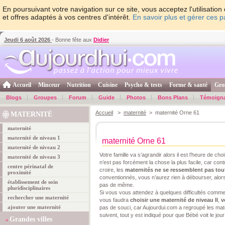
En poursuivant votre navigation sur ce site, vous acceptez l'utilisati
et offres adaptés à vos centres d'intérêt.
En savoir plus et gérer ces 
Jeudi 6 août 2026
- Bonne fête aux
Didier
Accueil
Minceur
Nutrition
Cuisine
Psycho & tests
Forme & santé
Gro
Blogs
Groupes
Forum
Guide
Photos
Bons Plans
Témoign
Accueil
>
maternité
> maternité Orne 61
MATERNITÉ
maternité
maternité de niveau 1
maternité Orne 61
maternité de niveau 2
Votre famille va s’agrandir alors il est l’heure de cho
maternité de niveau 3
n’est pas forcément la chose la plus facile, car co
centre périnatal de
croire, les
maternités ne se ressemblent pas tou
proximité
conventionnés, vous n’aurez rien à débourser, alors
établissement de soin
pas de même.
pluridisciplinaires
Si vous vous attendez à quelques difficultés comm
rechercher une maternité
vous faudra
choisir une maternité de niveau II
,
v
ajouter une maternité
pas de souci, car Aujourdui.com a regroupé les mat
suivent, tout y est indiqué pour que Bébé voit le jou
Grandes villes