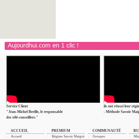
Aujourdhui.com en 1 clic !
Service Client
ils ont réussi leur rég
"Jean-Michel Berille, le responsable
- Méthode Savoir Maig
des télé-conseillers."
ACCUEIL
PREMIUM
COMMUNAUTÉ
RU
Accueil
Régime Savoir Maigrir
Groupes
Min