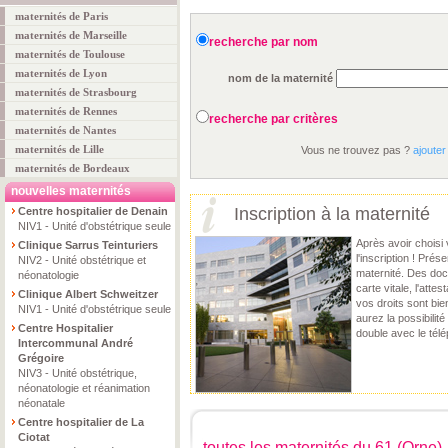
maternités de Paris
maternités de Marseille
recherche par nom
maternités de Toulouse
maternités de Lyon
nom de la maternité
maternités de Strasbourg
maternités de Rennes
recherche par critères
maternités de Nantes
maternités de Lille
Vous ne trouvez pas ?
ajouter
maternités de Bordeaux
nouvelles maternités
Inscription à la maternité
Centre hospitalier de Denain
NIV1 - Unité d'obstétrique seule
Après avoir choisi 
Clinique Sarrus Teinturiers
l'inscription ! Pré
NIV2 - Unité obstétrique et
maternité. Des do
néonatologie
carte vitale, l'atte
Clinique Albert Schweitzer
vos droits sont bie
NIV1 - Unité d'obstétrique seule
aurez la possibilit
Centre Hospitalier
double avec le télép
Intercommunal André
Grégoire
NIV3 - Unité obstétrique,
néonatologie et réanimation
néonatale
Centre hospitalier de La
Ciotat
toutes les maternités du 61 (Orne)