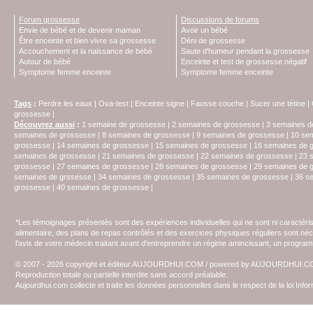
Forum grossesse
Discussions de forums
Envie de bébé et de devenir maman
Avoir un bébé
Être enceinte et bien vivre sa grossesse
Déni de grossesse
Accouchement et la naissance de bébé
Saute d'humeur pendant la grossesse
Autour de bébé
Enceinte et test de grossesse négatif
Symptome femme enceinte
Symptome femme enceinte
Tags
:
Perdre les eaux
|
Ova-test
|
Enceinte signe
|
Fausse couche
|
Sucer une tétine
|
grossesse
|
Découvrez aussi
:
1 semaine de grossesse
|
2 semaines de grossesse
|
3 semaines d
semaines de grossesse
|
8 semaines de grossesse
|
9 semaines de grossesse
|
10 se
grossesse
|
14 semaines de grossesse
|
15 semaines de grossesse
|
16 semaines de 
semaines de grossesse
|
21 semaines de grossesse
|
22 semaines de grossesse
|
23 
grossesse
|
27 semaines de grossesse
|
28 semaines de grossesse
|
29 semaines de 
semaines de grssesse
|
34 semaines de grossesse
|
35 semaines de grossesse
|
36 s
grossesse
|
40 semaines de grossesse
|
*Les témoignages présentés sont des expériences individuelles qui ne sont ni caractéri
alimentaire, des plans de repas contrôlés et des exercices physiques réguliers sont n
l'avis de votre médecin traitant avant d'entreprendre un régime amincissant, un programm
© 2007 - 2026 copyright et éditeur AUJOURDHUI.COM / powered by AUJOURDHUI.
Reproduction totale ou partielle interdite sans accord préalable.
Aujourdhui.com collecte et traite les données personnelles dans le respect de la loi Inf