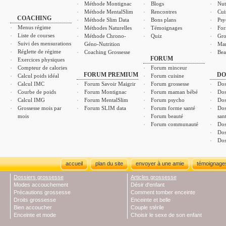
Méthode Montignac
Blogs
Nut
Méthode MentalSlim
Rencontres
Cui
COACHING
Méthode Slim Data
Bons plans
Psy
Menus régime
Méthodes Naturelles
Témoignages
For
Liste de courses
Méthode Chrono-
Quiz
Gro
Suivi des mensurations
Géno-Nutrition
Ma
Réglette de régime
Coaching Grossesse
Bea
FORUM
Exercices physiques
Compteur de calories
Forum minceur
FORUM PREMIUM
DO
Calcul poids idéal
Forum cuisine
Calcul IMC
Forum Savoir Maigrir
Forum grossesse
Dos
Courbe de poids
Forum Montignac
Forum maman bébé
Dos
Calcul IMG
Forum MentalSlim
Forum psycho
Dos
Grossesse mois par
Forum SLIM data
Forum forme santé
Dos
mois
Forum beauté
san
Forum communauté
Dos
Dos
Dos
accueil
plan du site
envoyer à une amie
témoignage
Dossiers grossesse
Articles grossesse
Modes accouchement
Désir d'enfant
Précautions grossesse
Comment tomber enceinte
Droits grossesse
Enceinte et belle
Bien accoucher
Couple stérile
Enceinte et mode
Choisir le sexe de son enfant