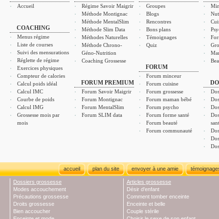
Accueil
Régime Savoir Maigrir
Groupes
Min
Méthode Montignac
Blogs
Nut
Méthode MentalSlim
Rencontres
Cui
COACHING
Méthode Slim Data
Bons plans
Psy
Menus régime
Méthodes Naturelles
Témoignages
For
Liste de courses
Méthode Chrono-
Quiz
Gro
Suivi des mensurations
Géno-Nutrition
Ma
Réglette de régime
Coaching Grossesse
Bea
FORUM
Exercices physiques
Compteur de calories
Forum minceur
FORUM PREMIUM
DO
Calcul poids idéal
Forum cuisine
Calcul IMC
Forum Savoir Maigrir
Forum grossesse
Dos
Courbe de poids
Forum Montignac
Forum maman bébé
Dos
Calcul IMG
Forum MentalSlim
Forum psycho
Dos
Grossesse mois par
Forum SLIM data
Forum forme santé
Dos
mois
Forum beauté
san
Forum communauté
Dos
Dos
Dos
accueil
plan du site
envoyer à une amie
témoignage
Dossiers grossesse
Articles grossesse
Modes accouchement
Désir d'enfant
Précautions grossesse
Comment tomber enceinte
Droits grossesse
Enceinte et belle
Bien accoucher
Couple stérile
Enceinte et mode
Choisir le sexe de son enfant