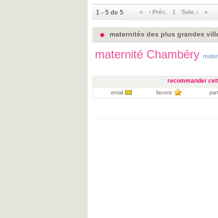
1 - 5 de 5
«
‹ Préc.
1
Suiv. ›
»
maternités des plus grandes vill
maternité Chambéry
mater
recommander cett
email
favoris
par