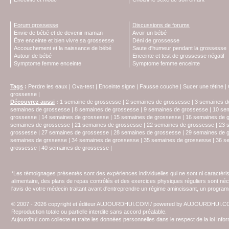
Forum grossesse
Discussions de forums
Envie de bébé et de devenir maman
Avoir un bébé
Être enceinte et bien vivre sa grossesse
Déni de grossesse
Accouchement et la naissance de bébé
Saute d'humeur pendant la grossesse
Autour de bébé
Enceinte et test de grossesse négatif
Symptome femme enceinte
Symptome femme enceinte
Tags
:
Perdre les eaux
|
Ova-test
|
Enceinte signe
|
Fausse couche
|
Sucer une tétine
|
grossesse
|
Découvrez aussi
:
1 semaine de grossesse
|
2 semaines de grossesse
|
3 semaines d
semaines de grossesse
|
8 semaines de grossesse
|
9 semaines de grossesse
|
10 se
grossesse
|
14 semaines de grossesse
|
15 semaines de grossesse
|
16 semaines de 
semaines de grossesse
|
21 semaines de grossesse
|
22 semaines de grossesse
|
23 
grossesse
|
27 semaines de grossesse
|
28 semaines de grossesse
|
29 semaines de 
semaines de grssesse
|
34 semaines de grossesse
|
35 semaines de grossesse
|
36 s
grossesse
|
40 semaines de grossesse
|
*Les témoignages présentés sont des expériences individuelles qui ne sont ni caractéri
alimentaire, des plans de repas contrôlés et des exercices physiques réguliers sont n
l'avis de votre médecin traitant avant d'entreprendre un régime amincissant, un programm
© 2007 - 2026 copyright et éditeur AUJOURDHUI.COM / powered by AUJOURDHUI.
Reproduction totale ou partielle interdite sans accord préalable.
Aujourdhui.com collecte et traite les données personnelles dans le respect de la loi Inf