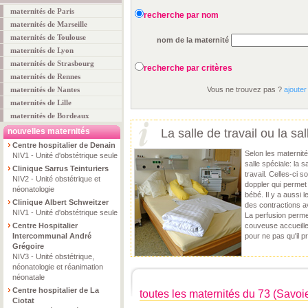
maternités de Paris
recherche par nom
maternités de Marseille
maternités de Toulouse
nom de la maternité
maternités de Lyon
maternités de Strasbourg
recherche par critères
maternités de Rennes
maternités de Nantes
Vous ne trouvez pas ?
ajouter
maternités de Lille
maternités de Bordeaux
nouvelles maternités
La salle de travail ou la s
Centre hospitalier de Denain
Selon les maternit
NIV1 - Unité d'obstétrique seule
salle spéciale: la 
Clinique Sarrus Teinturiers
travail. Celles-ci 
NIV2 - Unité obstétrique et
doppler qui permet
néonatologie
bébé. Il y a aussi l
Clinique Albert Schweitzer
des contractions a
NIV1 - Unité d'obstétrique seule
La perfusion permet
Centre Hospitalier
couveuse accueille
Intercommunal André
pour ne pas qu'il p
Grégoire
NIV3 - Unité obstétrique,
néonatologie et réanimation
néonatale
Centre hospitalier de La
toutes les maternités du 73 (Savoi
Ciotat