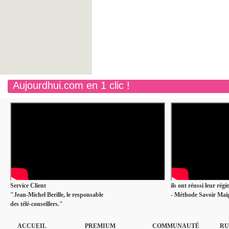
Aujourdhui.com en 1 clic !
Service Client
ils ont réussi leur rég
"Jean-Michel Berille, le responsable
- Méthode Savoir Maig
des télé-conseillers."
ACCUEIL
PREMIUM
COMMUNAUTÉ
RU