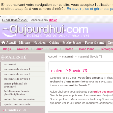
En poursuivant votre navigation sur ce site, vous acceptez l'utilisati
et offres adaptés à vos centres d'intérêt.
En savoir plus et gérer ces 
Lundi 10 août 2026
- Bonne fête aux
Didier
Accueil
Minceur
Nutrition
Cuisine
Psycho & tests
Forme & santé
Gro
Blogs
Groupes
Forum
Guide
Photos
Bons Plans
Témoign
Accueil
>
maternité
> maternité Savoie 73
MATERNITÉ
maternité
maternité de niveau 1
maternité Savoie 73
maternité de niveau 2
Cette fois-ci, ca y est :
vous êtes enceinte
! Félici
maternité de niveau 3
recherche d'une maternité
et vous ne savez pas e
centre périnatal de
toutes ces
maternités Savoie
?
proximité
établissement de soin
Aujourdhui.com vous présente son
guide des mate
pluridisciplinaires
Savoie les plus appréciées. Les membres d'aujourdh
rechercher une maternité
Savoie préférée. Vous trouverez tout ce qu'il faut s
que bébé voit le jour dans les meilleures conditions 
ajouter une maternité
Grandes villes