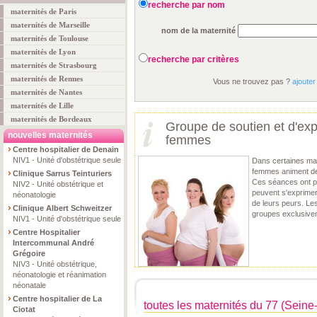
recherche par nom
maternités de Paris
maternités de Marseille
nom de la maternité
maternités de Toulouse
maternités de Lyon
recherche par critères
maternités de Strasbourg
maternités de Rennes
Vous ne trouvez pas ?
ajouter
maternités de Nantes
maternités de Lille
maternités de Bordeaux
Groupe de soutien et d'exp
nouvelles maternités
femmes
Centre hospitalier de Denain
NIV1 - Unité d'obstétrique seule
Dans certaines ma
femmes animent d
Clinique Sarrus Teinturiers
Ces séances ont po
NIV2 - Unité obstétrique et
peuvent s'exprimer
néonatologie
de leurs peurs. Le
Clinique Albert Schweitzer
groupes exclusive
NIV1 - Unité d'obstétrique seule
Centre Hospitalier
Intercommunal André
Grégoire
NIV3 - Unité obstétrique,
néonatologie et réanimation
néonatale
Centre hospitalier de La
toutes les maternités du 77 (Seine
Ciotat