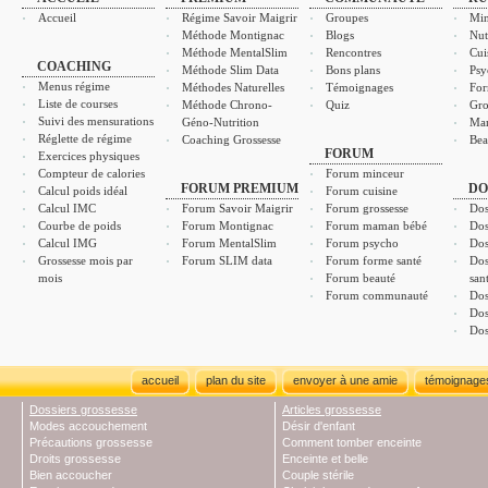
Accueil
Régime Savoir Maigrir
Groupes
Min
Méthode Montignac
Blogs
Nut
Méthode MentalSlim
Rencontres
Cui
COACHING
Méthode Slim Data
Bons plans
Psy
Menus régime
Méthodes Naturelles
Témoignages
For
Liste de courses
Méthode Chrono-
Quiz
Gro
Suivi des mensurations
Géno-Nutrition
Ma
Réglette de régime
Coaching Grossesse
Bea
FORUM
Exercices physiques
Compteur de calories
Forum minceur
FORUM PREMIUM
DO
Calcul poids idéal
Forum cuisine
Calcul IMC
Forum Savoir Maigrir
Forum grossesse
Dos
Courbe de poids
Forum Montignac
Forum maman bébé
Dos
Calcul IMG
Forum MentalSlim
Forum psycho
Dos
Grossesse mois par
Forum SLIM data
Forum forme santé
Dos
mois
Forum beauté
san
Forum communauté
Dos
Dos
Dos
accueil
plan du site
envoyer à une amie
témoignage
Dossiers grossesse
Articles grossesse
Modes accouchement
Désir d'enfant
Précautions grossesse
Comment tomber enceinte
Droits grossesse
Enceinte et belle
Bien accoucher
Couple stérile