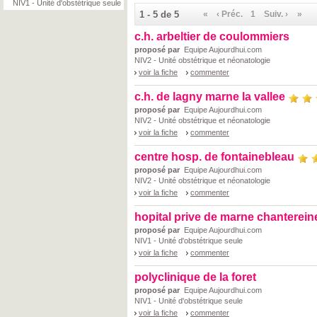
NIV1 - Unité d'obstétrique seule
1 - 5 de 5
«
‹ Préc.
1
Suiv. ›
»
c.h. arbeltier de coulommiers
proposé par
Equipe Aujourdhui.com
NIV2 - Unité obstétrique et néonatologie
voir la fiche
commenter
c.h. de lagny marne la vallee
proposé par
Equipe Aujourdhui.com
NIV2 - Unité obstétrique et néonatologie
voir la fiche
commenter
centre hosp. de fontainebleau
proposé par
Equipe Aujourdhui.com
NIV2 - Unité obstétrique et néonatologie
voir la fiche
commenter
hopital prive de marne chanterei
proposé par
Equipe Aujourdhui.com
NIV1 - Unité d'obstétrique seule
voir la fiche
commenter
polyclinique de la foret
proposé par
Equipe Aujourdhui.com
NIV1 - Unité d'obstétrique seule
voir la fiche
commenter