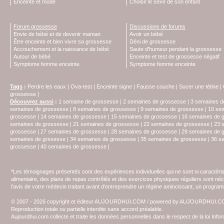
Enceinte et mode
Choisir le sexe de son enfant
Forum grossesse
Discussions de forums
Envie de bébé et de devenir maman
Avoir un bébé
Être enceinte et bien vivre sa grossesse
Déni de grossesse
Accouchement et la naissance de bébé
Saute d'humeur pendant la grossesse
Autour de bébé
Enceinte et test de grossesse négatif
Symptome femme enceinte
Symptome femme enceinte
Tags
:
Perdre les eaux
|
Ova-test
|
Enceinte signe
|
Fausse couche
|
Sucer une tétine
|
grossesse
|
Découvrez aussi
:
1 semaine de grossesse
|
2 semaines de grossesse
|
3 semaines d
semaines de grossesse
|
8 semaines de grossesse
|
9 semaines de grossesse
|
10 se
grossesse
|
14 semaines de grossesse
|
15 semaines de grossesse
|
16 semaines de 
semaines de grossesse
|
21 semaines de grossesse
|
22 semaines de grossesse
|
23 
grossesse
|
27 semaines de grossesse
|
28 semaines de grossesse
|
29 semaines de 
semaines de grssesse
|
34 semaines de grossesse
|
35 semaines de grossesse
|
36 s
grossesse
|
40 semaines de grossesse
|
*Les témoignages présentés sont des expériences individuelles qui ne sont ni caractéri
alimentaire, des plans de repas contrôlés et des exercices physiques réguliers sont n
l'avis de votre médecin traitant avant d'entreprendre un régime amincissant, un programm
© 2007 - 2026 copyright et éditeur AUJOURDHUI.COM / powered by AUJOURDHUI.
Reproduction totale ou partielle interdite sans accord préalable.
Aujourdhui.com collecte et traite les données personnelles dans le respect de la loi Inf