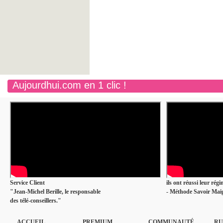
Aujourdhui.com en 1 clic !
Service Client
ils ont réussi leur rég
"Jean-Michel Berille, le responsable
- Méthode Savoir Maig
des télé-conseillers."
ACCUEIL
PREMIUM
COMMUNAUTÉ
RU