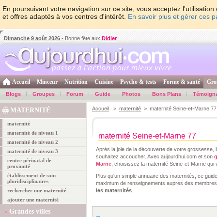
En poursuivant votre navigation sur ce site, vous acceptez l'utilisati
et offres adaptés à vos centres d'intérêt.
En savoir plus et gérer ces 
Dimanche 9 août 2026
- Bonne fête aux
Didier
Accueil
Minceur
Nutrition
Cuisine
Psycho & tests
Forme & santé
Gro
Blogs
Groupes
Forum
Guide
Photos
Bons Plans
Témoign
Accueil
>
maternité
> maternité Seine-et-Marne 77
MATERNITÉ
maternité
maternité de niveau 1
maternité Seine-et-Marne 77
maternité de niveau 2
Après la joie de la découverte de votre grossesse, i
maternité de niveau 3
souhaitez accoucher. Avec aujourdhui.com et son
g
centre périnatal de
Marne
, choisissez la maternité Seine-et-Marne qui 
proximité
établissement de soin
Plus qu'un simple annuaire des maternités, ce guid
pluridisciplinaires
maximum de renseignements auprès des membres 
rechercher une maternité
les maternités
.
ajouter une maternité
Grandes villes