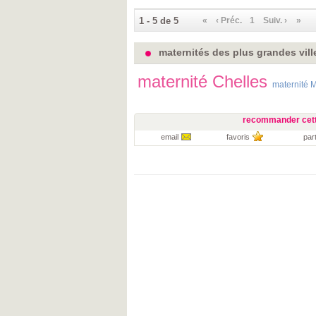
1 - 5 de 5
«
‹ Préc.
1
Suiv. ›
»
maternités des plus grandes vill
maternité Chelles
maternité 
recommander cett
email
favoris
par