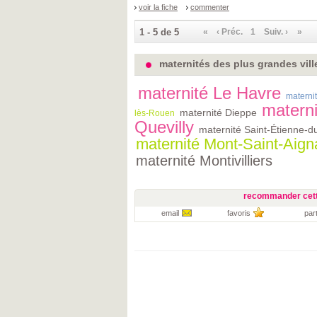
voir la fiche
commenter
1 - 5 de 5
«
‹ Préc.
1
Suiv. ›
»
maternités des plus grandes vill
maternité Le Havre
materni
matern
maternité Dieppe
lès-Rouen
Quevilly
maternité Saint-Étienne-
maternité Mont-Saint-Aign
maternité Montivilliers
recommander cett
email
favoris
par