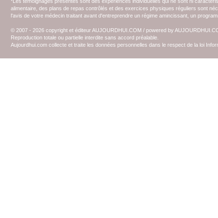
*Les témoignages présentés sont des expériences individuelles qui ne sont ni caractéri
alimentaire, des plans de repas contrôlés et des exercices physiques réguliers sont n
l'avis de votre médecin traitant avant d'entreprendre un régime amincissant, un programm
© 2007 - 2026 copyright et éditeur AUJOURDHUI.COM / powered by AUJOURDHUI.
Reproduction totale ou partielle interdite sans accord préalable.
Aujourdhui.com collecte et traite les données personnelles dans le respect de la loi Inf