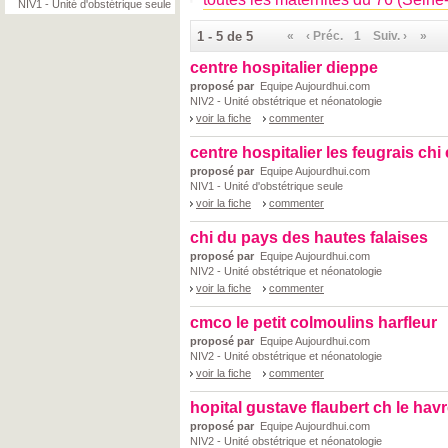
NIV1 - Unité d'obstétrique seule
1 - 5 de 5
«
‹ Préc.
1
Suiv. ›
»
centre hospitalier dieppe
proposé par
Equipe Aujourdhui.com
NIV2 - Unité obstétrique et néonatologie
voir la fiche
commenter
centre hospitalier les feugrais chi
proposé par
Equipe Aujourdhui.com
NIV1 - Unité d'obstétrique seule
voir la fiche
commenter
chi du pays des hautes falaises
proposé par
Equipe Aujourdhui.com
NIV2 - Unité obstétrique et néonatologie
voir la fiche
commenter
cmco le petit colmoulins harfleur
proposé par
Equipe Aujourdhui.com
NIV2 - Unité obstétrique et néonatologie
voir la fiche
commenter
hopital gustave flaubert ch le hav
proposé par
Equipe Aujourdhui.com
NIV2 - Unité obstétrique et néonatologie