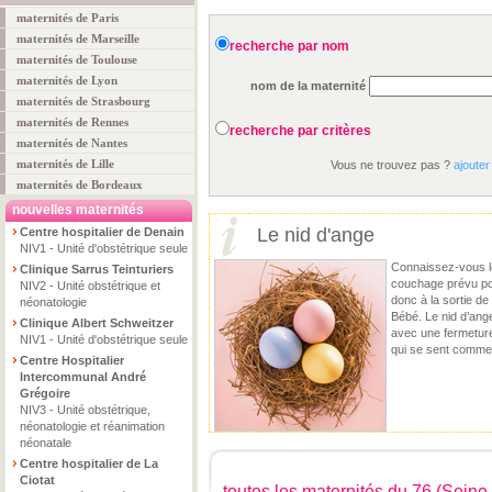
maternités de Paris
maternités de Marseille
recherche par nom
maternités de Toulouse
maternités de Lyon
nom de la maternité
maternités de Strasbourg
maternités de Rennes
recherche par critères
maternités de Nantes
maternités de Lille
Vous ne trouvez pas ?
ajouter
maternités de Bordeaux
nouvelles maternités
Le nid d'ange
Centre hospitalier de Denain
NIV1 - Unité d'obstétrique seule
Connaissez-vous le
Clinique Sarrus Teinturiers
couchage prévu pou
NIV2 - Unité obstétrique et
donc à la sortie de 
néonatologie
Bébé. Le nid d’ang
Clinique Albert Schweitzer
avec une fermeture 
NIV1 - Unité d'obstétrique seule
qui se sent comme 
Centre Hospitalier
Intercommunal André
Grégoire
NIV3 - Unité obstétrique,
néonatologie et réanimation
néonatale
Centre hospitalier de La
Ciotat
toutes les maternités du 76 (Seine