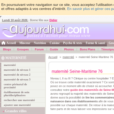
En poursuivant votre navigation sur ce site, vous acceptez l'utilisati
et offres adaptés à vos centres d'intérêt.
En savoir plus et gérer ces 
Lundi 10 août 2026
- Bonne fête aux
Didier
Accueil
Minceur
Nutrition
Cuisine
Psycho & tests
Forme & santé
Gro
Blogs
Groupes
Forum
Guide
Photos
Bons Plans
Témoign
Accueil
>
maternité
> maternité Seine-Maritime 76
MATERNITÉ
maternité
maternité de niveau 1
maternité Seine-Maritime 76
maternité de niveau 2
Niveau I, II ou III ? Clinique ou centre hospitalier 
maternité de niveau 3
Où se trouve cette maternité exactement ? Ce sont
centre périnatal de
posez en ce moment afin de choisir où accoucher. P
proximité
consultez notre
guide des maternités de Seine-M
établissement de soin
avons regroupé la majorité des maternités de Sein
pluridisciplinaires
donne aussi la possibilité de
lire les commentair
rechercher une maternité
naissance dans ces établissements
afin de vous 
ajouter une maternité
possible sur chaque maternité. De retour à la mais
faire-parts et de nous laisser vos impressions sur v
Grandes villes