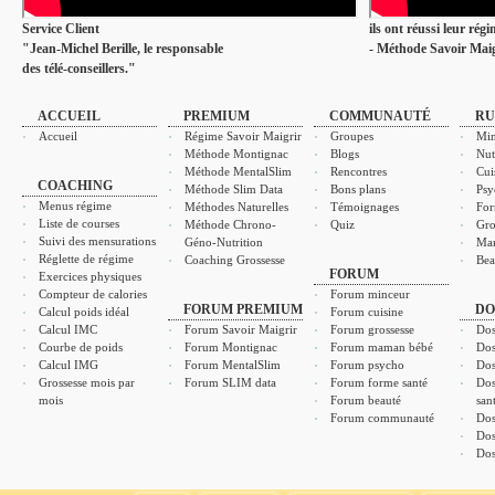
Service Client
ils ont réussi leur rég
"Jean-Michel Berille, le responsable
- Méthode Savoir Maig
des télé-conseillers."
ACCUEIL
PREMIUM
COMMUNAUTÉ
RU
Accueil
Régime Savoir Maigrir
Groupes
Min
Méthode Montignac
Blogs
Nut
Méthode MentalSlim
Rencontres
Cui
COACHING
Méthode Slim Data
Bons plans
Psy
Menus régime
Méthodes Naturelles
Témoignages
For
Liste de courses
Méthode Chrono-
Quiz
Gro
Suivi des mensurations
Géno-Nutrition
Ma
Réglette de régime
Coaching Grossesse
Bea
FORUM
Exercices physiques
Compteur de calories
Forum minceur
FORUM PREMIUM
DO
Calcul poids idéal
Forum cuisine
Calcul IMC
Forum Savoir Maigrir
Forum grossesse
Dos
Courbe de poids
Forum Montignac
Forum maman bébé
Dos
Calcul IMG
Forum MentalSlim
Forum psycho
Dos
Grossesse mois par
Forum SLIM data
Forum forme santé
Dos
mois
Forum beauté
san
Forum communauté
Dos
Dos
Dos