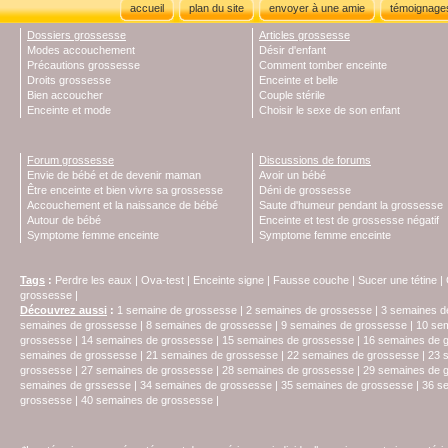
accueil
plan du site
envoyer à une amie
témoignage
Dossiers grossesse
Articles grossesse
Modes accouchement
Désir d'enfant
Précautions grossesse
Comment tomber enceinte
Droits grossesse
Enceinte et belle
Bien accoucher
Couple stérile
Enceinte et mode
Choisir le sexe de son enfant
Forum grossesse
Discussions de forums
Envie de bébé et de devenir maman
Avoir un bébé
Être enceinte et bien vivre sa grossesse
Déni de grossesse
Accouchement et la naissance de bébé
Saute d'humeur pendant la grossesse
Autour de bébé
Enceinte et test de grossesse négatif
Symptome femme enceinte
Symptome femme enceinte
Tags
:
Perdre les eaux
|
Ova-test
|
Enceinte signe
|
Fausse couche
|
Sucer une tétine
|
grossesse
|
Découvrez aussi
:
1 semaine de grossesse
|
2 semaines de grossesse
|
3 semaines d
semaines de grossesse
|
8 semaines de grossesse
|
9 semaines de grossesse
|
10 se
grossesse
|
14 semaines de grossesse
|
15 semaines de grossesse
|
16 semaines de 
semaines de grossesse
|
21 semaines de grossesse
|
22 semaines de grossesse
|
23 
grossesse
|
27 semaines de grossesse
|
28 semaines de grossesse
|
29 semaines de 
semaines de grssesse
|
34 semaines de grossesse
|
35 semaines de grossesse
|
36 s
grossesse
|
40 semaines de grossesse
|