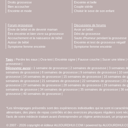
Droits grossesse
Enceinte et belle
Bien accoucher
Couple stérile
Enceinte et mode
Choisir le sexe de son enfant
Forum grossesse
Discussions de forums
Envie de bébé et de devenir maman
Avoir un bébé
Être enceinte et bien vivre sa grossesse
Déni de grossesse
Accouchement et la naissance de bébé
Saute d'humeur pendant la grossesse
Autour de bébé
Enceinte et test de grossesse négatif
Symptome femme enceinte
Symptome femme enceinte
Tags
:
Perdre les eaux
|
Ova-test
|
Enceinte signe
|
Fausse couche
|
Sucer une tétine
|
grossesse
|
Découvrez aussi
:
1 semaine de grossesse
|
2 semaines de grossesse
|
3 semaines d
semaines de grossesse
|
8 semaines de grossesse
|
9 semaines de grossesse
|
10 se
grossesse
|
14 semaines de grossesse
|
15 semaines de grossesse
|
16 semaines de 
semaines de grossesse
|
21 semaines de grossesse
|
22 semaines de grossesse
|
23 
grossesse
|
27 semaines de grossesse
|
28 semaines de grossesse
|
29 semaines de 
semaines de grssesse
|
34 semaines de grossesse
|
35 semaines de grossesse
|
36 s
grossesse
|
40 semaines de grossesse
|
*Les témoignages présentés sont des expériences individuelles qui ne sont ni caractéri
alimentaire, des plans de repas contrôlés et des exercices physiques réguliers sont n
l'avis de votre médecin traitant avant d'entreprendre un régime amincissant, un programm
© 2007 - 2026 copyright et éditeur AUJOURDHUI.COM / powered by AUJOURDHUI.