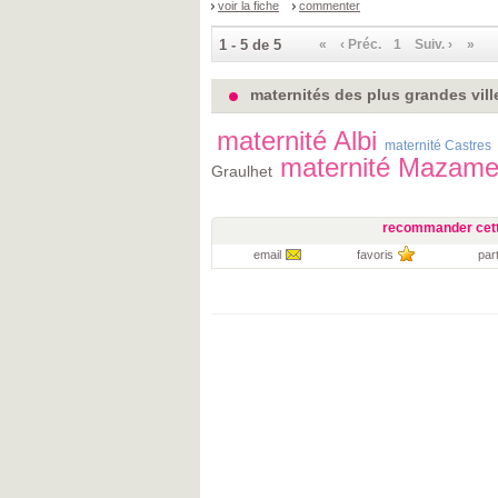
voir la fiche
commenter
1 - 5 de 5
«
‹ Préc.
1
Suiv. ›
»
maternités des plus grandes vill
maternité Albi
maternité Castres
maternité Mazame
Graulhet
recommander cett
email
favoris
par