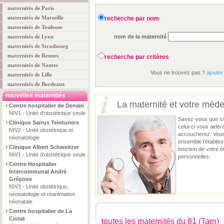
maternités de Paris
maternités de Marseille
recherche par nom
maternités de Toulouse
maternités de Lyon
nom de la maternité
maternités de Strasbourg
maternités de Rennes
recherche par critères
maternités de Nantes
Vous ne trouvez pas ?
ajouter
maternités de Lille
maternités de Bordeaux
nouvelles maternités
La maternité et votre méde
Centre hospitalier de Denain
NIV1 - Unité d'obstétrique seule
Savez-vous que si 
Clinique Sarrus Teinturiers
celui-ci vous aider
NIV2 - Unité obstétrique et
accoucherez. Vous 
néonatologie
ensemble l’établis
Clinique Albert Schweitzer
fonction de votre 
NIV1 - Unité d'obstétrique seule
personnelles.
Centre Hospitalier
Intercommunal André
Grégoire
NIV3 - Unité obstétrique,
néonatologie et réanimation
néonatale
Centre hospitalier de La
Ciotat
toutes les maternités du 81 (Tarn)