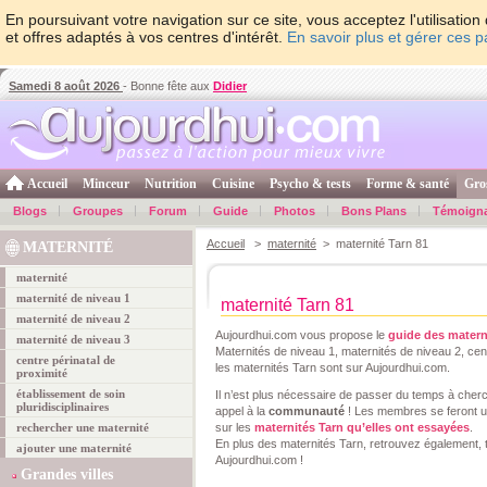
En poursuivant votre navigation sur ce site, vous acceptez l'utilisati
et offres adaptés à vos centres d'intérêt.
En savoir plus et gérer ces 
Samedi 8 août 2026
- Bonne fête aux
Didier
Accueil
Minceur
Nutrition
Cuisine
Psycho & tests
Forme & santé
Gro
Blogs
Groupes
Forum
Guide
Photos
Bons Plans
Témoign
Accueil
>
maternité
> maternité Tarn 81
MATERNITÉ
maternité
maternité de niveau 1
maternité Tarn 81
maternité de niveau 2
Aujourdhui.com vous propose le
guide des matern
maternité de niveau 3
Maternités de niveau 1, maternités de niveau 2, cent
centre périnatal de
les maternités Tarn sont sur Aujourdhui.com.
proximité
établissement de soin
Il n’est plus nécessaire de passer du temps à che
pluridisciplinaires
appel à la
communauté
! Les membres se feront un
rechercher une maternité
sur les
maternités Tarn qu’elles ont essayées
.
En plus des maternités Tarn, retrouvez également, 
ajouter une maternité
Aujourdhui.com !
Grandes villes