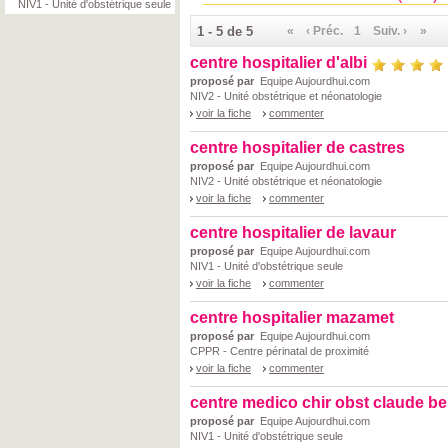
NIV1 - Unité d'obstétrique seule
1 - 5 de 5
«
‹ Préc.
1
Suiv. ›
»
centre hospitalier d'albi
proposé par
Equipe Aujourdhui.com
NIV2 - Unité obstétrique et néonatologie
voir la fiche
commenter
centre hospitalier de castres
proposé par
Equipe Aujourdhui.com
NIV2 - Unité obstétrique et néonatologie
voir la fiche
commenter
centre hospitalier de lavaur
proposé par
Equipe Aujourdhui.com
NIV1 - Unité d'obstétrique seule
voir la fiche
commenter
centre hospitalier mazamet
proposé par
Equipe Aujourdhui.com
CPPR - Centre périnatal de proximité
voir la fiche
commenter
centre medico chir obst claude b
proposé par
Equipe Aujourdhui.com
NIV1 - Unité d'obstétrique seule