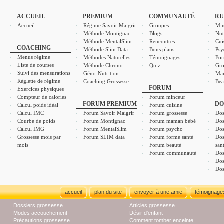
ACCUEIL
PREMIUM
COMMUNAUTÉ
RU
Accueil
Régime Savoir Maigrir
Groupes
Min
Méthode Montignac
Blogs
Nut
Méthode MentalSlim
Rencontres
Cui
COACHING
Méthode Slim Data
Bons plans
Psy
Menus régime
Méthodes Naturelles
Témoignages
For
Liste de courses
Méthode Chrono-
Quiz
Gro
Suivi des mensurations
Géno-Nutrition
Ma
Réglette de régime
Coaching Grossesse
Bea
FORUM
Exercices physiques
Compteur de calories
Forum minceur
FORUM PREMIUM
DO
Calcul poids idéal
Forum cuisine
Calcul IMC
Forum Savoir Maigrir
Forum grossesse
Dos
Courbe de poids
Forum Montignac
Forum maman bébé
Dos
Calcul IMG
Forum MentalSlim
Forum psycho
Dos
Grossesse mois par
Forum SLIM data
Forum forme santé
Dos
mois
Forum beauté
san
Forum communauté
Dos
Dos
Dos
accueil
plan du site
envoyer à une amie
témoignage
Dossiers grossesse
Articles grossesse
Modes accouchement
Désir d'enfant
Précautions grossesse
Comment tomber enceinte