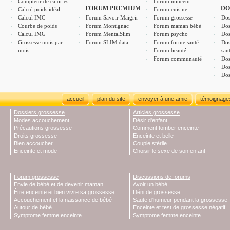
Compteur de calories
Forum minceur
FORUM PREMIUM
DO
Calcul poids idéal
Forum cuisine
Calcul IMC
Forum Savoir Maigrir
Forum grossesse
Dos
Courbe de poids
Forum Montignac
Forum maman bébé
Dos
Calcul IMG
Forum MentalSlim
Forum psycho
Dos
Grossesse mois par
Forum SLIM data
Forum forme santé
Dos
mois
Forum beauté
san
Forum communauté
Dos
Dos
Dos
accueil
plan du site
envoyer à une amie
témoignage
Dossiers grossesse
Articles grossesse
Modes accouchement
Désir d'enfant
Précautions grossesse
Comment tomber enceinte
Droits grossesse
Enceinte et belle
Bien accoucher
Couple stérile
Enceinte et mode
Choisir le sexe de son enfant
Forum grossesse
Discussions de forums
Envie de bébé et de devenir maman
Avoir un bébé
Être enceinte et bien vivre sa grossesse
Déni de grossesse
Accouchement et la naissance de bébé
Saute d'humeur pendant la grossesse
Autour de bébé
Enceinte et test de grossesse négatif
Symptome femme enceinte
Symptome femme enceinte