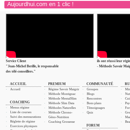
Aujourdhui.com en 1 clic !
Service Client
ils ont réussi leur rég
"Jean-Michel Berille, le responsable
- Méthode Savoir Maig
des télé-conseillers."
ACCUEIL
PREMIUM
COMMUNAUTÉ
RU
Accueil
Régime Savoir Maigrir
Groupes
Min
Méthode Montignac
Blogs
Nut
Méthode MentalSlim
Rencontres
Cui
COACHING
Méthode Slim Data
Bons plans
Psy
Menus régime
Méthodes Naturelles
Témoignages
For
Liste de courses
Méthode Chrono-
Quiz
Gro
Suivi des mensurations
Géno-Nutrition
Ma
Réglette de régime
Coaching Grossesse
Bea
FORUM
Exercices physiques