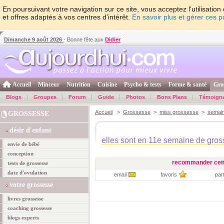
En poursuivant votre navigation sur ce site, vous acceptez l'utilisati
et offres adaptés à vos centres d'intérêt.
En savoir plus et gérer ces 
Dimanche 9 août 2026
- Bonne fête aux
Didier
Accueil
Minceur
Nutrition
Cuisine
Psycho & tests
Forme & santé
Gro
Blogs
Groupes
Forum
Guide
Photos
Bons Plans
Témoign
Accueil
>
Grossesse
>
miss grossesse
>
semain
GROSSESSE
désir d'enfant
elles sont en 11e semaine de gro
envie de bébé
conception
recommander cett
tests de grossesse
date d'ovulation
email
favoris
par
votre grossesse
livres grossesse
coaching grossesse
blogs experts