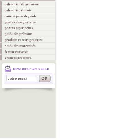
calendrier de grossesse
calendrier chinois
courbe prise de poids
photos miss grossesse
photos super bébés
guide des prénoms
produits et tests grossesse
guide des maternités
forum grossesse
groupes grossesse
Newsletter Grossesse