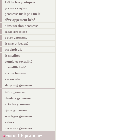
160 fiches pratiques
premiers signes
grossesse mois par mois
développement bébé
alimentation grossesse
santé grossesse
votre grossesse
forme et beauté
psychologie
formalités
couple et sexualité
accueillir bébé
accouchement
vie sociale
shopping grossesse
infos grossesse
dossiers grossesse
articles grossesse
quizz grossesse
sondages grossesse
vidéos
exercices grossesse
vos outils pratiques