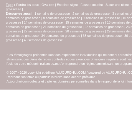
Tags
:
Perdre les eaux
|
Ova-test
|
Enceinte signe
|
Fausse couche
|
Sucer une tétine
|
grossesse
|
Découvrez aussi
:
1 semaine de grossesse
|
2 semaines de grossesse
|
3 semaines d
semaines de grossesse
|
8 semaines de grossesse
|
9 semaines de grossesse
|
10 se
grossesse
|
14 semaines de grossesse
|
15 semaines de grossesse
|
16 semaines de 
semaines de grossesse
|
21 semaines de grossesse
|
22 semaines de grossesse
|
23 
grossesse
|
27 semaines de grossesse
|
28 semaines de grossesse
|
29 semaines de 
semaines de grssesse
|
34 semaines de grossesse
|
35 semaines de grossesse
|
36 s
grossesse
|
40 semaines de grossesse
|
*Les témoignages présentés sont des expériences individuelles qui ne sont ni caractéri
alimentaire, des plans de repas contrôlés et des exercices physiques réguliers sont n
l'avis de votre médecin traitant avant d'entreprendre un régime amincissant, un programm
© 2007 - 2026 copyright et éditeur AUJOURDHUI.COM / powered by AUJOURDHUI.
Reproduction totale ou partielle interdite sans accord préalable.
Aujourdhui.com collecte et traite les données personnelles dans le respect de la loi Inf