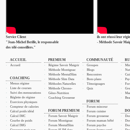
Service Client
ils ont réussi leur rég
"Jean-Michel Berille, le responsable
- Méthode Savoir Maig
des télé-conseillers."
ACCUEIL
PREMIUM
COMMUNAUTÉ
RU
Accueil
Régime Savoir Maigrir
Groupes
Min
Méthode Montignac
Blogs
Nut
Méthode MentalSlim
Rencontres
Cui
COACHING
Méthode Slim Data
Bons plans
Psy
Menus régime
Méthodes Naturelles
Témoignages
For
Liste de courses
Méthode Chrono-
Quiz
Gro
Suivi des mensurations
Géno-Nutrition
Ma
Réglette de régime
Coaching Grossesse
Bea
FORUM
Exercices physiques
Compteur de calories
Forum minceur
FORUM PREMIUM
DO
Calcul poids idéal
Forum cuisine
Calcul IMC
Forum Savoir Maigrir
Forum grossesse
Dos
Courbe de poids
Forum Montignac
Forum maman bébé
Dos
Calcul IMG
Forum MentalSlim
Forum psycho
Dos
Grossesse mois par
Forum SLIM data
Forum forme santé
Dos