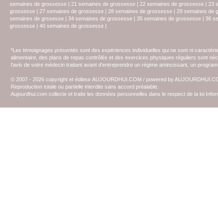
semaines de grossesse
|
21 semaines de grossesse
|
22 semaines de grossesse
|
23 
grossesse
|
27 semaines de grossesse
|
28 semaines de grossesse
|
29 semaines de 
semaines de grssesse
|
34 semaines de grossesse
|
35 semaines de grossesse
|
36 s
grossesse
|
40 semaines de grossesse
|
*Les témoignages présentés sont des expériences individuelles qui ne sont ni caractéri
alimentaire, des plans de repas contrôlés et des exercices physiques réguliers sont n
l'avis de votre médecin traitant avant d'entreprendre un régime amincissant, un programm
© 2007 - 2026 copyright et éditeur AUJOURDHUI.COM / powered by AUJOURDHUI.
Reproduction totale ou partielle interdite sans accord préalable.
Aujourdhui.com collecte et traite les données personnelles dans le respect de la loi Inf