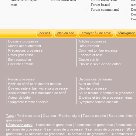
mois
Forum beauté
san
Forum communauté
Dos
Dos
Dos
accueil
plan du site
envoyer à une amie
témoignage
Dossiers grossesse
Articles grossesse
Modes accouchement
Désir d'enfant
Précautions grossesse
Comment tomber enceinte
Droits grossesse
Enceinte et belle
Bien accoucher
Couple stérile
Enceinte et mode
Choisir le sexe de son enfant
Forum grossesse
Discussions de forums
Envie de bébé et de devenir maman
Avoir un bébé
Être enceinte et bien vivre sa grossesse
Déni de grossesse
Accouchement et la naissance de bébé
Saute d'humeur pendant la grossesse
Autour de bébé
Enceinte et test de grossesse négatif
Symptome femme enceinte
Symptome femme enceinte
Tags
:
Perdre les eaux
|
Ova-test
|
Enceinte signe
|
Fausse couche
|
Sucer une tétine
|
grossesse
|
Découvrez aussi
:
1 semaine de grossesse
|
2 semaines de grossesse
|
3 semaines d
semaines de grossesse
|
8 semaines de grossesse
|
9 semaines de grossesse
|
10 se
grossesse
|
14 semaines de grossesse
|
15 semaines de grossesse
|
16 semaines de 