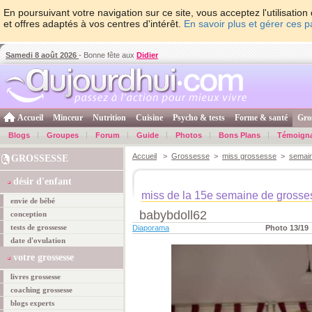
En poursuivant votre navigation sur ce site, vous acceptez l'utilisati
et offres adaptés à vos centres d'intérêt.
En savoir plus et gérer ces 
Samedi 8 août 2026
- Bonne fête aux
Didier
Accueil
Minceur
Nutrition
Cuisine
Psycho & tests
Forme & santé
Gro
Blogs
Groupes
Forum
Guide
Photos
Bons Plans
Témoign
Accueil
>
Grossesse
>
miss grossesse
>
semai
GROSSESSE
désir d'enfant
miss de la 15e semaine de grosse
envie de bébé
babybdoll62
conception
tests de grossesse
Diaporama
Photo 13/19
date d'ovulation
votre grossesse
livres grossesse
coaching grossesse
blogs experts