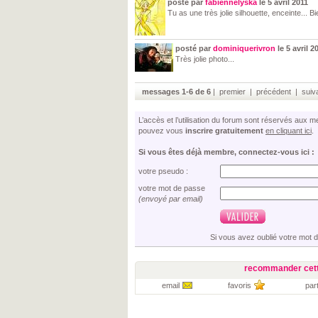
posté par
fabiennelyska
le 5 avril 2011
Tu as une très jolie silhouette, enceinte... Bie
posté par
dominiquerivron
le 5 avril 2
Très jolie photo...
messages 1-6 de 6
| premier | précédent | suiva
L’accès et l’utilisation du forum sont réservés aux
pouvez vous
inscrire gratuitement
en cliquant ici
.
Si vous êtes déjà membre, connectez-vous ici :
votre pseudo :
votre mot de passe
(envoyé par email)
Si vous avez oublié votre mot 
recommander cett
email
favoris
par