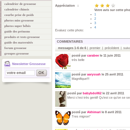
calendrier de grossesse
Appréciation :
calendrier chinois
Votre avis sur cette ph
1
courbe prise de poids
2
photos miss grossesse
3
photos super bébés
4
Evaluez cette photo:
guide des prénoms
produits et tests grossesse
COMMENTAIRES
guide des maternités
forum grossesse
messages 1-6 de 6
| premier | précédent | suiva
groupes grossesse
posté par
carabee
le 11 juin 2011
très belle
Newsletter Grossesse
posté par
aaryssah
le 25 avril 2011
Magnifique!!!
posté par
babybdoll62
le 22 avril 2011
Merci c'est très gentil! Qu'est ce qu'on se se
posté par
Akhimari
le 8 avril 2011
Tres mignon"