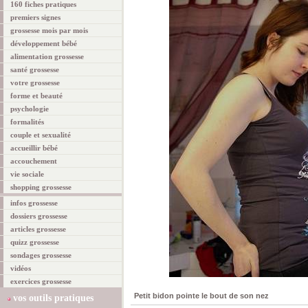
160 fiches pratiques
premiers signes
grossesse mois par mois
développement bébé
alimentation grossesse
santé grossesse
votre grossesse
forme et beauté
psychologie
formalités
couple et sexualité
accueillir bébé
accouchement
vie sociale
shopping grossesse
infos grossesse
dossiers grossesse
articles grossesse
quizz grossesse
sondages grossesse
vidéos
exercices grossesse
Petit bidon pointe le bout de son nez
vos outils pratiques